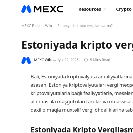
Resources
Crypto 
MEXC Blog
Wiki
Estoniyada kripto vergiləri varmı?
-
-
Estoniyada kripto ver
MEXC Wiki
İyul 22, 2025
5 Mins Read
Bəli, Estoniyada kriptovalyuta əməliyyatlarına 
əsasən, Estoniya kriptovalyutaları vergi məqs
kriptovalyutalarla bağlı fəaliyyətlərlə, məsələ
alınması ilə məşğul olan fərdlər və müəssisələ
daxil olmaqla müxtəlif vergi öhdəliklərinə ta
Estoniyada Kripto Vergiləş