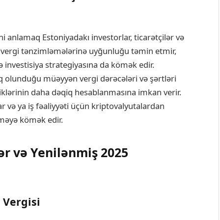
ni anlamaq Estoniyadakı investorlar, ticarətçilər və
erli vergi tənzimləmələrinə uyğunluğu təmin etmir,
 investisiya strategiyasına da kömək edir.
biq olunduğu müəyyən vergi dərəcələri və şərtləri
liklərinin daha dəqiq hesablanmasına imkan verir.
r və ya iş fəaliyyəti üçün kriptovalyutalardan
rməyə kömək edir.
 və Yenilənmiş 2025
 Vergisi