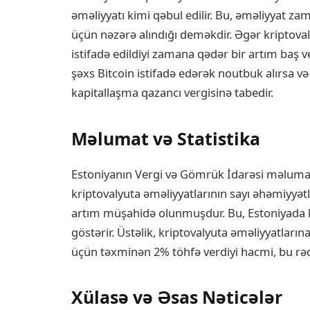
əməliyyatı kimi qəbul edilir. Bu, əməliyyat z
üçün nəzərə alındığı deməkdir. Əgər kriptova
istifadə edildiyi zamana qədər bir artım baş v
şəxs Bitcoin istifadə edərək noutbuk alırsa və
kapitallaşma qazancı vergisinə tabedir.
Məlumat və Statistika
Estoniyanın Vergi və Gömrük İdarəsi məlumatl
kriptovalyuta əməliyyatlarının sayı əhəmiyyət
artım müşahidə olunmuşdur. Bu, Estoniyada k
göstərir. Üstəlik, kriptovalyuta əməliyyatların
üçün təxminən 2% töhfə verdiyi hacmi, bu rəqəm
Xülasə və Əsas Nəticələr