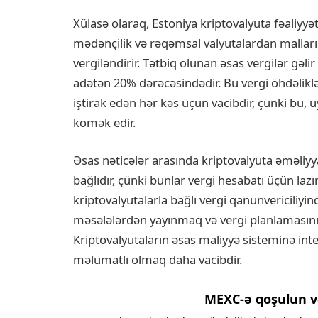
Xülasə olaraq, Estoniya kriptovalyuta fəaliyyə
mədənçilik və rəqəmsal valyutalardan malları
vergiləndirir. Tətbiq olunan əsas vergilər gəlir 
adətən 20% dərəcəsindədir. Bu vergi öhdəlikl
iştirak edən hər kəs üçün vacibdir, çünki bu,
kömək edir.
Əsas nəticələr arasında kriptovalyuta əməliyya
bağlıdır, çünki bunlar vergi hesabatı üçün laz
kriptovalyutalarla bağlı vergi qanunvericiliyi
məsələlərdən yayınmaq və vergi planlamasını 
Kriptovalyutaların əsas maliyyə sisteminə inte
məlumatlı olmaq daha vacibdir.
MEXC-ə qoşulun v