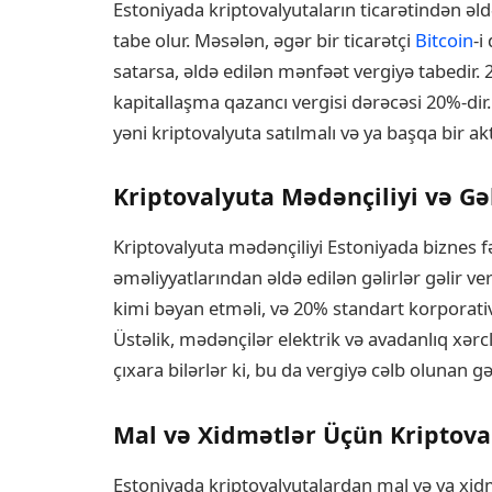
Estoniyada kriptovalyutaların ticarətindən əld
tabe olur. Məsələn, əgər bir ticarətçi
Bitcoin
-i
satarsa, əldə edilən mənfəət vergiyə tabedir. 
kapitallaşma qazancı vergisi dərəcəsi 20%-dir.
yəni kriptovalyuta satılmalı və ya başqa bir akt
Kriptovalyuta Mədənçiliyi və Gəl
Kriptovalyuta mədənçiliyi Estoniyada biznes f
əməliyyatlarından əldə edilən gəlirlər gəlir ve
kimi bəyan etməli, və 20% standart korporativ g
Üstəlik, mədənçilər elektrik və avadanlıq xərclə
çıxara bilərlər ki, bu da vergiyə cəlb olunan gə
Mal və Xidmətlər Üçün Kriptova
Estoniyada kriptovalyutalardan mal və ya xid