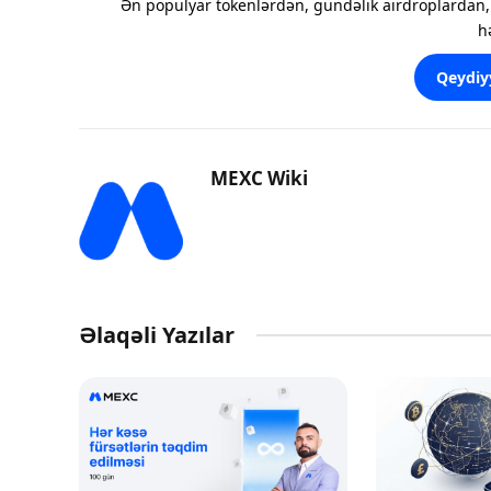
Ən populyar tokenlərdən, gündəlik airdroplardan, 
h
Qeydiy
MEXC Wiki
Əlaqəli Yazılar