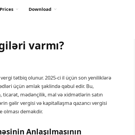
Prices
Download
giləri varmı?
vergi tətbiq olunur. 2025-ci il üçün son yeniliklərə
ədləri üçün əmlak şəklində qəbul edir. Bu,
n, ticarət, mədənçilik, mal və xidmətlərin satın
rin gəlir vergisi və kapitallaşma qazancı vergisi
be olması deməkdir.
məsinin Anlaşılmasının