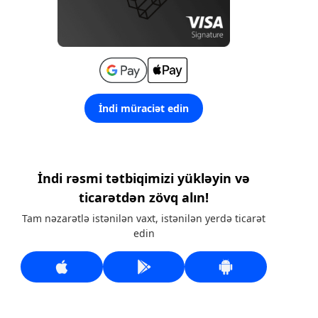
İndi müraciət edin
İndi rəsmi tətbiqimizi yükləyin və
ticarətdən zövq alın!
Tam nəzarətlə istənilən vaxt, istənilən yerdə ticarət
edin