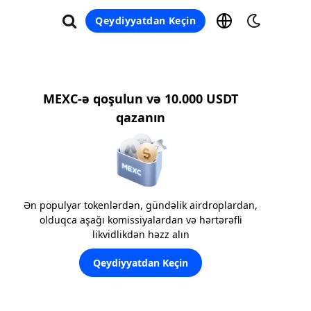
Qeydiyyatdan Keçin
MEXC-ə qoşulun və 10.000 USDT
qazanın
Ən populyar tokenlərdən, gündəlik airdroplardan,
olduqca aşağı komissiyalardan və hərtərəfli
likvidlikdən həzz alın
Qeydiyyatdan Keçin