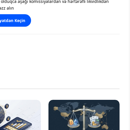
olduqca aşağı komissiyalardan və hərtərəfli likvidlikdən
əzz alın
yatdan Keçin