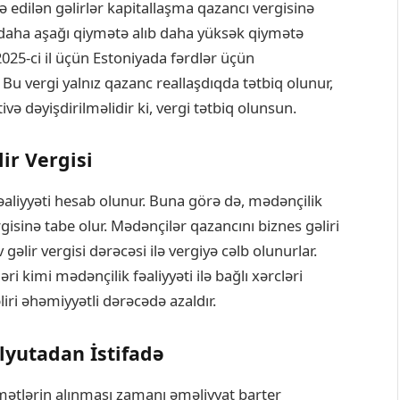
ə edilən gəlirlər kapitallaşma qazancı vergisinə
 daha aşağı qiymətə alıb daha yüksək qiymətə
2025-ci il üçün Estoniyada fərdlər üçün
 Bu vergi yalnız qazanc reallaşdıqda tətbiq olunur,
ivə dəyişdirilməlidir ki, vergi tətbiq olunsun.
ir Vergisi
əaliyyəti hesab olunur. Buna görə də, mədənçilik
rgisinə tabe olur. Mədənçilər qazancını biznes gəliri
əlir vergisi dərəcəsi ilə vergiyə cəlb olunurlar.
ri kimi mədənçilik fəaliyyəti ilə bağlı xərcləri
liri əhəmiyyətli dərəcədə azaldır.
lyutadan İstifadə
mətlərin alınması zamanı əməliyyat barter