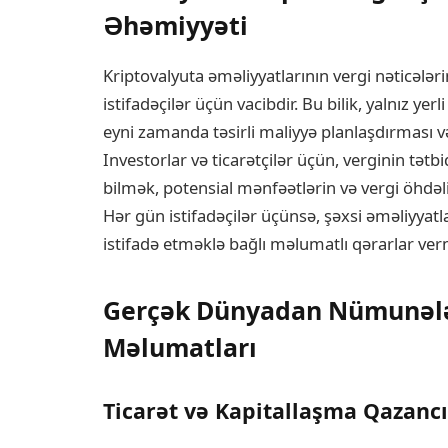
Əhəmiyyəti
Kriptovalyuta əməliyyatlarının vergi nəticələri
istifadəçilər üçün vacibdir. Bu bilik, yalnız y
eyni zamanda təsirli maliyyə planlaşdırması və
Investorlar və ticarətçilər üçün, verginin tət
bilmək, potensial mənfəətlərin və vergi öhdə
Hər gün istifadəçilər üçünsə, şəxsi əməliyyatla
istifadə etməklə bağlı məlumatlı qərarlar ve
Gerçək Dünyadan Nümunələr
Məlumatları
Ticarət və Kapitallaşma Qazancı