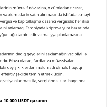
tlərinin müxtəlif növlərinə, o cümlədən ticarət,
n və xidmətlərin satın alınmasında istifadə etməyi
vergisi və kapitallaşma qazancı vergisidir, hər ikisi
ərini anlamaq, Estoniyada kriptovalyuta bazarında
 uyğunluğu təmin edir və maliyyə planlamasına
tlarının dəqiq qeydlərini saxlamağın vacibliyi ilə
ımdır. Əlavə olaraq, fərdlər və müəssisələr
ndəki dəyişikliklərdən məlumatlı olmalı, hüquqi
effektiv şəkildə təmin etmək üçün.
qrasiya olunması ilə, vergi öhdəlikləri haqqında
ə 10.000 USDT qazanın