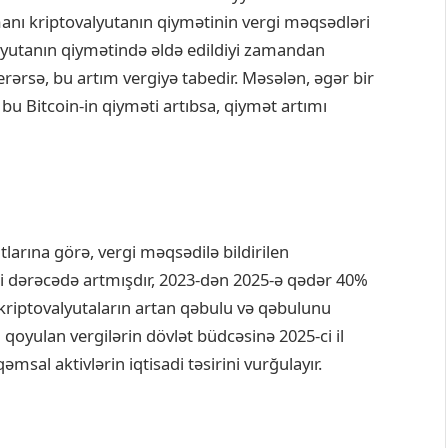
amanı kriptovalyutanın qiymətinin vergi məqsədləri
lyutanın qiymətində əldə edildiyi zamandan
erərsə, bu artım vergiyə tabedir. Məsələn, əgər bir
 bu Bitcoin-in qiyməti artıbsa, qiymət artımı
arına görə, vergi məqsədilə bildirilen
li dərəcədə artmışdır, 2023-dən 2025-ə qədər 40%
riptovalyutaların artan qəbulu və qəbulunu
a qoyulan vergilərin dövlət büdcəsinə 2025-ci il
sal aktivlərin iqtisadi təsirini vurğulayır.