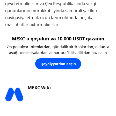
qeyd etməlidirlər və Çex Respublikasında vergi
qanunlarının mürəkkəbliyində səmərəli şəkildə
navigasiya etmək üçün lazım olduqda peşəkar
məsləhətlər axtarmalıdırlar.
MEXC-ə qoşulun və 10.000 USDT qazanın
Ən populyar tokenlərdən, gündəlik airdroplardan, olduqca
aşağı komissiyalardan və hərtərəfli likvidlikdən həzz alın
Qeydiyyatdan Keçin
MEXC Wiki