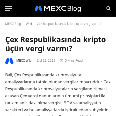
MEXC Blog
Wiki
Çex Respublikasında kripto üçün vergi varmı?
-
-
Çex Respublikasında kripto
üçün vergi varmı?
MEXC Wiki
İyul 22, 2025
5 Mins Read
Bəli, Çex Respublikasında kriptovalyuta
əməliyyatlarına tətbiq olunan vergilər mövcuddur. Çex
Respublikasında kriptovalyutaların vergiləndirilməsi
əsasən Çex vergi qanunlarının ümumi prinsipləri ilə
tənzimlənir, daxilolma vergisi, ƏDV və əməliyyatın
xarakteri və bu əməliyyatlarda iştirak edən subyektin