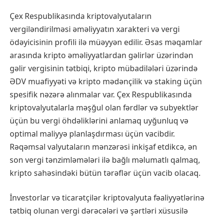
Çex Respublikasında kriptovalyutaların
vergiləndirilməsi əməliyyatın xarakteri və vergi
ödəyicisinin profili ilə müəyyən edilir. Əsas məqamlar
arasında kripto əməliyyatlardan gəlirlər üzərindən
gəlir vergisinin tətbiqi, kripto mübadilələri üzərində
ƏDV muafiyyəti və kripto mədənçilik və staking üçün
spesifik nəzərə alınmalar var. Çex Respublikasında
kriptovalyutalarla məşğul olan fərdlər və subyektlər
üçün bu vergi öhdəliklərini anlamaq uyğunluq və
optimal maliyyə planlaşdırması üçün vacibdir.
Rəqəmsal valyutaların mənzərəsi inkişaf etdikcə, ən
son vergi tənzimləmələri ilə bağlı məlumatlı qalmaq,
kripto sahəsindəki bütün tərəflər üçün vacib olacaq.
İnvestorlar və ticarətçilər kriptovalyuta fəaliyyətlərinə
tətbiq olunan vergi dərəcələri və şərtləri xüsusilə