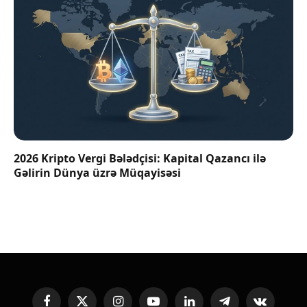
2026 Kripto Vergi Bələdçisi: Kapital Qazancı ilə
Gəlirin Dünya üzrə Müqayisəsi
Facebook
X
Instagram
YouTube
LinkedIn
Telegram
VKontakte