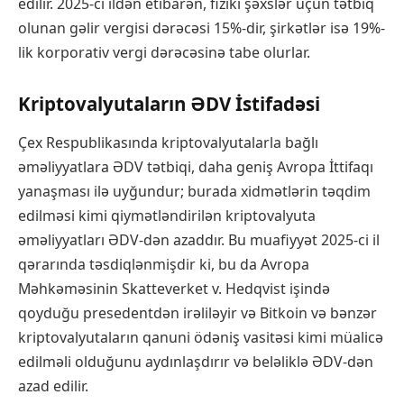
edilir. 2025-ci ildən etibarən, fiziki şəxslər üçün tətbiq
olunan gəlir vergisi dərəcəsi 15%-dir, şirkətlər isə 19%-
lik korporativ vergi dərəcəsinə tabe olurlar.
Kriptovalyutaların ƏDV İstifadəsi
Çex Respublikasında kriptovalyutalarla bağlı
əməliyyatlara ƏDV tətbiqi, daha geniş Avropa İttifaqı
yanaşması ilə uyğundur; burada xidmətlərin təqdim
edilməsi kimi qiymətləndirilən kriptovalyuta
əməliyyatları ƏDV-dən azaddır. Bu muafiyyət 2025-ci il
qərarında təsdiqlənmişdir ki, bu da Avropa
Məhkəməsinin Skatteverket v. Hedqvist işində
qoyduğu presedentdən irəliləyir və Bitkoin və bənzər
kriptovalyutaların qanuni ödəniş vasitəsi kimi müalicə
edilməli olduğunu aydınlaşdırır və beləliklə ƏDV-dən
azad edilir.