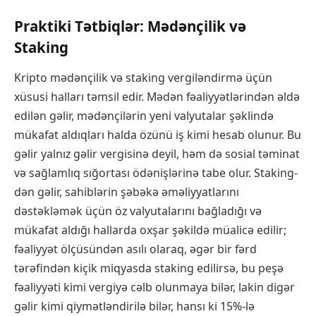
Praktiki Tətbiqlər: Mədənçilik və
Staking
Kripto mədənçilik və staking vergiləndirmə üçün
xüsusi halları təmsil edir. Mədən fəaliyyətlərindən əldə
edilən gəlir, mədənçilərin yeni valyutalar şəklində
mükafat aldıqları halda özünü iş kimi hesab olunur. Bu
gəlir yalnız gəlir vergisinə deyil, həm də sosial təminat
və sağlamlıq sığortası ödənişlərinə tabe olur. Staking-
dən gəlir, sahiblərin şəbəkə əməliyyatlarını
dəstəkləmək üçün öz valyutalarını bağladığı və
mükafat aldığı hallarda oxşar şəkildə müalicə edilir;
fəaliyyət ölçüsündən asılı olaraq, əgər bir fərd
tərəfindən kiçik miqyasda staking edilirsə, bu peşə
fəaliyyəti kimi vergiyə cəlb olunmaya bilər, lakin digər
gəlir kimi qiymətləndirilə bilər, hansı ki 15%-lə