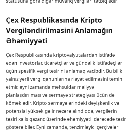
statusuna görə digər müvafiq vergiləri tətbiq edir.
Çex Respublikasında Kripto
Vergiləndirilməsini Anlamağın
Əhəmiyyəti
Çex Respublikasında kriptovalyutalardan istifadə
edən investorlar, ticarətçilər və gündəlik istifadəçilər
üçün spesifik vergi təsirini anlamaq vacibdir. Bu bilik
yalnız yerli vergi qanunlarına riayət edilməsini təmin
etmir, eyni zamanda məhsuldar maliyyə
planlaşdırılması və sərmayə strategiyası üçün də
kömək edir. Kripto sərmayələrindəki dəyişkənlik və
potensial yüksək gəlir nəzərə alındıqda, vergilərin
təsiri xalis qazanc üzərində əhəmiyyətli dərəcədə təsir
göstərə bilər. Eyni zamanda, tənzimləyici çərçivələr