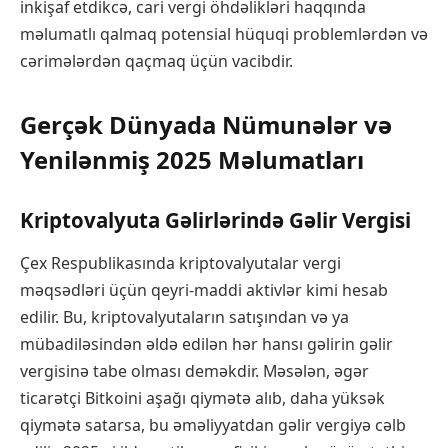
inkişaf etdikcə, cari vergi öhdəlikləri haqqında
məlumatlı qalmaq potensial hüquqi problemlərdən və
cərimələrdən qaçmaq üçün vacibdir.
Gerçək Dünyada Nümunələr və
Yenilənmiş 2025 Məlumatları
Kriptovalyuta Gəlirlərində Gəlir Vergisi
Çex Respublikasında kriptovalyutalar vergi
məqsədləri üçün qeyri-maddi aktivlər kimi hesab
edilir. Bu, kriptovalyutaların satışından və ya
mübadiləsindən əldə edilən hər hansı gəlirin gəlir
vergisinə tabe olması deməkdir. Məsələn, əgər
ticarətçi Bitkoini aşağı qiymətə alıb, daha yüksək
qiymətə satarsa, bu əməliyyatdan gəlir vergiyə cəlb