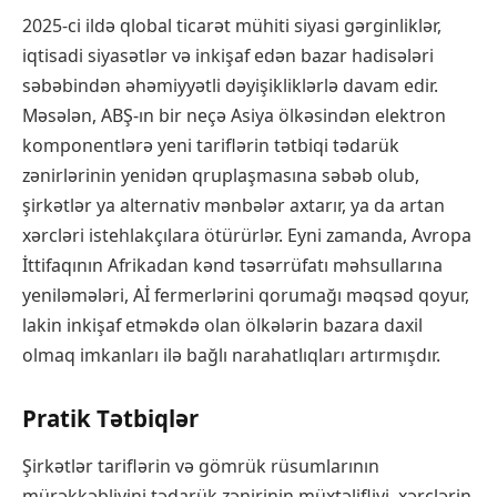
2025-ci ildə qlobal ticarət mühiti siyasi gərginliklər,
iqtisadi siyasətlər və inkişaf edən bazar hadisələri
səbəbindən əhəmiyyətli dəyişikliklərlə davam edir.
Məsələn, ABŞ-ın bir neçə Asiya ölkəsindən elektron
komponentlərə yeni tariflərin tətbiqi tədarük
zənirlərinin yenidən qruplaşmasına səbəb olub,
şirkətlər ya alternativ mənbələr axtarır, ya da artan
xərcləri istehlakçılara ötürürlər. Eyni zamanda, Avropa
İttifaqının Afrikadan kənd təsərrüfatı məhsullarına
yeniləmələri, Aİ fermerlərini qorumağı məqsəd qoyur,
lakin inkişaf etməkdə olan ölkələrin bazara daxil
olmaq imkanları ilə bağlı narahatlıqları artırmışdır.
Pratik Tətbiqlər
Şirkətlər tariflərin və gömrük rüsumlarının
mürəkkəbliyini tədarük zənirinin müxtəlifliyi, xərclərin