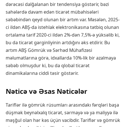
dərəcəsi dalğalanan bir tendensiya göstərir, bəzi
sahələrdə davam edən ticarət mübahisələri
səbəbindən qeyd olunan bir artım var. Məsələn, 2025-
ci ildən ABŞ-da istehlak elektronikasına tətbiq olunan
ortalama tarif 2020-ci ildən 2%-dən 7,5%-ə yüksəlib ki,
bu da ticarət gərginliyinin artdığını əks etdirir. Bu
artım ABŞ Gömrük və Sərhəd Mühafizəsi
məlumatlarına görə, idxallarda 10%-lik bir azalmaya
səbəb olmuşdur ki, bu da qlobal ticarət
dinamikalarına ciddi təsir göstərir.
Nəticə və Əsas Nəticələr
Tariflər ilə gömrük rüsumları arasındakı fərqləri başa
düşmək beynəlxalq ticarət, sərmayə və ya maliyyə ilə
məşğul olan hər kəs üçün vacibdir. Tariflər və gömrük