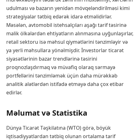
udulması və bazarın yenidən mövqeləndirilməsi kimi
strategiyalar tətbiq edərək idarə etməlidirlər.
Məsələn, avtomobil istehsalçıları aşağı tarif təsirinə
malik ölkələrdən ehtiyatların alınmasına uyğunlaşırlar,
retail sektoru isə məhsul qiymətlərini tənzimləyir və
ya yerli məhsullara yönəlmişdir. İnvestorlar ticarət
siyasətlərinin bazar trendlərinə təsirini
proqnozlaşdırmaq və müvafiq olaraq sərmayə
portfellərini tənzimləmək üçün daha mürəkkəb
analitik alətlərdən istifadə etməyə daha çox etibar
edirlər.
Məlumat və Statistika
Dünya Ticarət Təşkilatına (WTO) görə, böyük
iqtisadiyyatlardan tətbiq olunan ortalama tarif