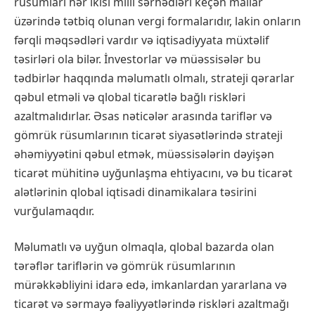
rüsumları hər ikisi milli sərhədləri keçən mallar
üzərində tətbiq olunan vergi formalarıdır, lakin onların
fərqli məqsədləri vardır və iqtisadiyyata müxtəlif
təsirləri ola bilər. İnvestorlar və müəssisələr bu
tədbirlər haqqında məlumatlı olmalı, strateji qərarlar
qəbul etməli və qlobal ticarətlə bağlı riskləri
azaltmalıdırlar. Əsas nəticələr arasında tariflər və
gömrük rüsumlarının ticarət siyasətlərində strateji
əhəmiyyətini qəbul etmək, müəssisələrin dəyişən
ticarət mühitinə uyğunlaşma ehtiyacını, və bu ticarət
alətlərinin qlobal iqtisadi dinamikalara təsirini
vurğulamaqdır.
Məlumatlı və uyğun olmaqla, qlobal bazarda olan
tərəflər tariflərin və gömrük rüsumlarının
mürəkkəbliyini idarə edə, imkanlardan yararlana və
ticarət və sərmayə fəaliyyətlərində riskləri azaltmağı