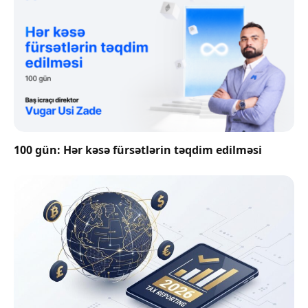
100 gün: Hər kəsə fürsətlərin təqdim edilməsi