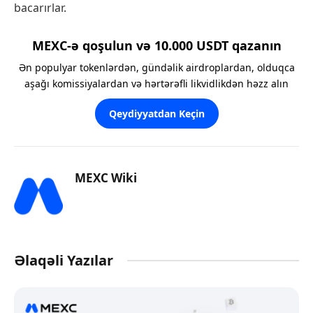
bacarırlar.
MEXC-ə qoşulun və 10.000 USDT qazanın
Ən populyar tokenlərdən, gündəlik airdroplardan, olduqca
aşağı komissiyalardan və hərtərəfli likvidlikdən həzz alın
Qeydiyyatdan Keçin
MEXC Wiki
Əlaqəli Yazılar