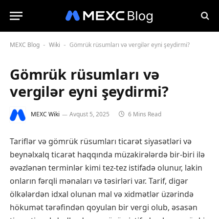
MEXC Blog
Wiki
Gömrük rüsumları və vergilər eyni şeydirmi?
-
-
Gömrük rüsumları və
vergilər eyni şeydirmi?
MEXC Wiki
Avqust 5, 2025
6 Mins Read
Tariflər və gömrük rüsumları ticarət siyasətləri və
beynəlxalq ticarət haqqında müzakirələrdə bir-biri ilə
əvəzlənən terminlər kimi tez-tez istifadə olunur, lakin
onların fərqli mənaları və təsirləri var. Tarif, digər
ölkələrdən idxal olunan mal və xidmətlər üzərində
hökumət tərəfindən qoyulan bir vergi olub, əsasən