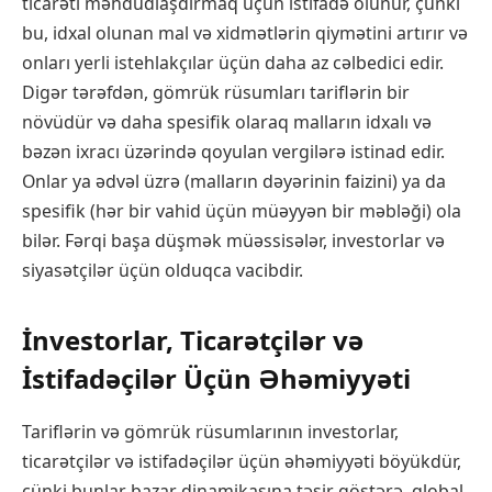
ticarəti məhdudlaşdırmaq üçün istifadə olunur, çünki
bu, idxal olunan mal və xidmətlərin qiymətini artırır və
onları yerli istehlakçılar üçün daha az cəlbedici edir.
Digər tərəfdən, gömrük rüsumları tariflərin bir
növüdür və daha spesifik olaraq malların idxalı və
bəzən ixracı üzərində qoyulan vergilərə istinad edir.
Onlar ya ədvəl üzrə (malların dəyərinin faizini) ya da
spesifik (hər bir vahid üçün müəyyən bir məbləği) ola
bilər. Fərqi başa düşmək müəssisələr, investorlar və
siyasətçilər üçün olduqca vacibdir.
İnvestorlar, Ticarətçilər və
İstifadəçilər Üçün Əhəmiyyəti
Tariflərin və gömrük rüsumlarının investorlar,
ticarətçilər və istifadəçilər üçün əhəmiyyəti böyükdür,
çünki bunlar bazar dinamikasına təsir göstərə, qlobal