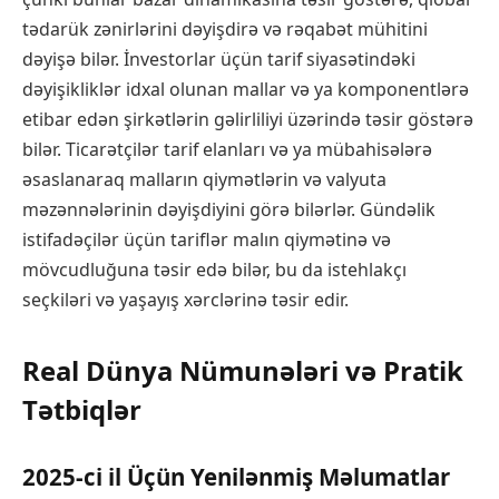
tədarük zənirlərini dəyişdirə və rəqabət mühitini
dəyişə bilər. İnvestorlar üçün tarif siyasətindəki
dəyişikliklər idxal olunan mallar və ya komponentlərə
etibar edən şirkətlərin gəlirliliyi üzərində təsir göstərə
bilər. Ticarətçilər tarif elanları və ya mübahisələrə
əsaslanaraq malların qiymətlərin və valyuta
məzənnələrinin dəyişdiyini görə bilərlər. Gündəlik
istifadəçilər üçün tariflər malın qiymətinə və
mövcudluğuna təsir edə bilər, bu da istehlakçı
seçkiləri və yaşayış xərclərinə təsir edir.
Real Dünya Nümunələri və Pratik
Tətbiqlər
2025-ci il Üçün Yenilənmiş Məlumatlar