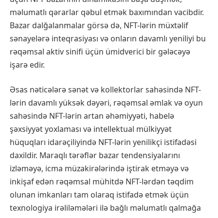
məlumatlı qərarlar qəbul etmək baxımından vacibdir.
Bazar dalğalanmalar görsə də, NFT-lərin müxtəlif
sənayelərə inteqrasiyası və onların davamlı yeniliyi bu
rəqəmsal aktiv sinifi üçün ümidverici bir gələcəyə
işarə edir.
Əsas nəticələrə sənət və kollektorlar sahəsində NFT-
lərin davamlı yüksək dəyəri, rəqəmsal əmlak və oyun
sahəsində NFT-lərin artan əhəmiyyəti, habelə
şəxsiyyət yoxlaması və intellektual mülkiyyət
hüquqları idarəçiliyində NFT-lərin yenilikçi istifadəsi
daxildir. Maraqlı tərəflər bazar tendensiyalarını
izləməyə, icma müzakirələrində iştirak etməyə və
inkişaf edən rəqəmsal mühitdə NFT-lərdən təqdim
olunan imkanları tam olaraq istifadə etmək üçün
texnologiya irəliləmələri ilə bağlı məlumatlı qalmağa