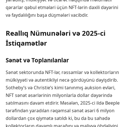
qərarlar qəbul etmələri üçün NFT-lərin daxili dəyərini
və faydalılığını başa düşmələri vacibdir.
Reallıq Nümunələri və 2025-ci
İstiqamətlər
Sənət və Toplanılanlar
Sənət sektorunda NFT-lər, rəssamlar və kollektorların
mülkiyyəti və autentikliyi necə gördüyünü dəyişdirib.
Sotheby’s və Christie’s kimi tanınmış auksion evləri,
NFT sənət əsərlərinin milyonlarla dollar dəyərində
satılmasını davam etdirir. Məsələn, 2025-ci ildə Beeple
tərəfindən yaradılan rəqəmsal sənət əsəri 6 milyon
dollardan çox qiymətə satıldı ki, bu da bu sahədə
kollektorların davamlı marağını və maliyyə öhdəliyini