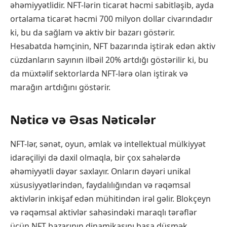
əhəmiyyətlidir. NFT-lərin ticarət həcmi sabitləşib, ayda
ortalama ticarət həcmi 700 milyon dollar civarındadır
ki, bu da sağlam və aktiv bir bazarı göstərir.
Hesabatda həmçinin, NFT bazarında iştirak edən aktiv
cüzdanların sayının ilbəil 20% artdığı göstərilir ki, bu
da müxtəlif sektorlarda NFT-lərə olan iştirak və
marağın artdığını göstərir.
Nəticə və Əsas Nəticələr
NFT-lər, sənət, oyun, əmlak və intellektual mülkiyyət
idarəçiliyi də daxil olmaqla, bir çox sahələrdə
əhəmiyyətli dəyər saxlayır. Onların dəyəri unikal
xüsusiyyətlərindən, faydalılığından və rəqəmsal
aktivlərin inkişaf edən mühitindən irəl gəlir. Blokçeyn
və rəqəmsal aktivlər sahəsindəki maraqlı tərəflər
üçün NFT bazarının dinamikasını başa düşmək,