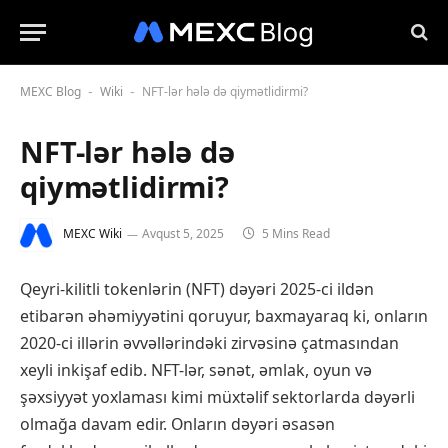
MEXC Blog
Wiki
NFT-lər hələ də qiymətlidirmi?
-
-
NFT-lər hələ də
qiymətlidirmi?
MEXC Wiki
Avqust 5, 2025
5 Mins Read
Qeyri-kilitli tokenlərin (NFT) dəyəri 2025-ci ildən
etibarən əhəmiyyətini qoruyur, baxmayaraq ki, onların
2020-ci illərin əvvəllərindəki zirvəsinə çatmasından
xeyli inkişaf edib. NFT-lər, sənət, əmlak, oyun və
şəxsiyyət yoxlaması kimi müxtəlif sektorlarda dəyərli
olmağa davam edir. Onların dəyəri əsasən