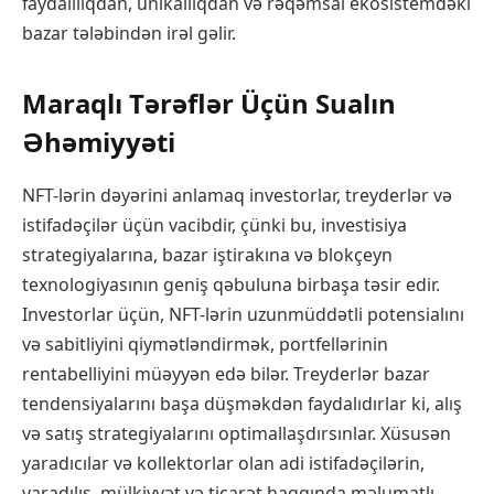
faydalılıqdan, unikallıqdan və rəqəmsal ekosistemdəki
bazar tələbindən irəl gəlir.
Maraqlı Tərəflər Üçün Sualın
Əhəmiyyəti
NFT-lərin dəyərini anlamaq investorlar, treyderlər və
istifadəçilər üçün vacibdir, çünki bu, investisiya
strategiyalarına, bazar iştirakına və blokçeyn
texnologiyasının geniş qəbuluna birbaşa təsir edir.
Investorlar üçün, NFT-lərin uzunmüddətli potensialını
və sabitliyini qiymətləndirmək, portfellərinin
rentabelliyini müəyyən edə bilər. Treyderlər bazar
tendensiyalarını başa düşməkdən faydalıdırlar ki, alış
və satış strategiyalarını optimallaşdırsınlar. Xüsusən
yaradıcılar və kollektorlar olan adi istifadəçilərin,
yaradılış, mülkiyyət və ticarət haqqında məlumatlı