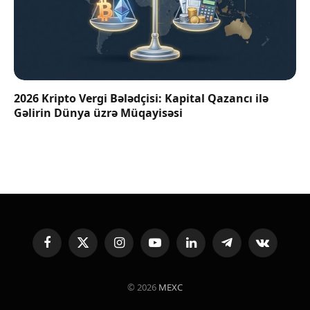
2026 Kripto Vergi Bələdçisi: Kapital Qazancı ilə
Gəlirin Dünya üzrə Müqayisəsi
Facebook
X
Instagram
YouTube
LinkedIn
Telegram
VKontakte
(Twitter)
© 2026
MEXC