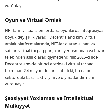
vurğulayır.
Oyun və Virtual Əmlak
NFT-lərin virtual aləmlərdə və oyunlarda inteqrasiyası
böyük dəyişiklik yaradı. Decentraland kimi virtual
əmlak platformalarında, NFT-lər olaraq alınan və
satılan virtual torpaq parçaları, yerləşmədən və bazar
tələbindən asılı olaraq qiymətləndirilir. 2025-ci ildə
Decentraland-da birinci ərazidəki virtual torpaq
təxminən 2.4 milyon dollara satıldı ki, bu da bu
sektordakı bazar aktivliyini və qiymətləndirməni
vurğulayır.
Şəxsiyyət Yoxlaması və İntellektual
Mülkiyyət