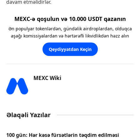
davam etməlidirlər.
MEXC-ə qoşulun və 10.000 USDT qazanın
Ən populyar tokenlərdən, gündəlik airdroplardan, olduqca
aşağı komissiyalardan və hərtərəfli likvidlikdən həzz alın
Qeydiyyatdan Keçin
MEXC Wiki
Əlaqəli Yazılar
100 gün: Hər kəsə fürsətlərin təqdim edilməsi