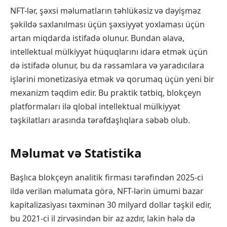
NFT-lər, şəxsi məlumatların təhlükəsiz və dəyişməz
şəkildə saxlanılması üçün şəxsiyyət yoxlaması üçün
artan miqdarda istifadə olunur. Bundan əlavə,
intellektual mülkiyyət hüquqlarını idarə etmək üçün
də istifadə olunur, bu da rəssamlara və yaradıcılara
işlərini monetizasiya etmək və qorumaq üçün yeni bir
mexanizm təqdim edir. Bu praktik tətbiq, blokçeyn
platformaları ilə qlobal intellektual mülkiyyət
təşkilatları arasında tərəfdaşlıqlara səbəb olub.
Məlumat və Statistika
Başlıca blokçeyn analitik firması tərəfindən 2025-ci
ildə verilən məlumata görə, NFT-lərin ümumi bazar
kapitalizasiyası təxminən 30 milyard dollar təşkil edir,
bu 2021-ci il zirvəsindən bir az azdır, lakin hələ də