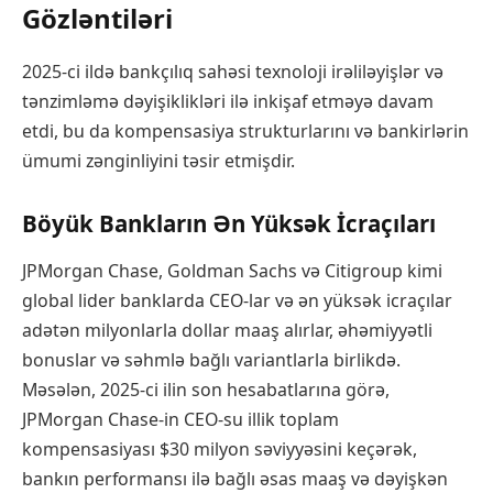
Gözləntiləri
2025-ci ildə bankçılıq sahəsi texnoloji irəliləyişlər və
tənzimləmə dəyişiklikləri ilə inkişaf etməyə davam
etdi, bu da kompensasiya strukturlarını və bankirlərin
ümumi zənginliyini təsir etmişdir.
Böyük Bankların Ən Yüksək İcraçıları
JPMorgan Chase, Goldman Sachs və Citigroup kimi
global lider banklarda CEO-lar və ən yüksək icraçılar
adətən milyonlarla dollar maaş alırlar, əhəmiyyətli
bonuslar və səhmlə bağlı variantlarla birlikdə.
Məsələn, 2025-ci ilin son hesabatlarına görə,
JPMorgan Chase-in CEO-su illik toplam
kompensasiyası $30 milyon səviyyəsini keçərək,
bankın performansı ilə bağlı əsas maaş və dəyişkən