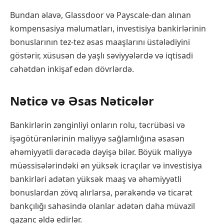
Bundan əlavə, Glassdoor və Payscale-dan alınan
kompensasiya məlumatları, investisiya bankirlərinin
bonuslarının tez-tez əsas maaşlarını üstələdiyini
göstərir, xüsusən də yaşlı səviyyələrdə və iqtisadi
cəhətdən inkişaf edən dövrlərdə.
Nəticə və Əsas Nəticələr
Bankirlərin zənginliyi onların rolu, təcrübəsi və
işəgötürənlərinin maliyyə sağlamlığına əsasən
əhəmiyyətli dərəcədə dəyişə bilər. Böyük maliyyə
müəssisələrindəki ən yüksək icraçılar və investisiya
bankirləri adətən yüksək maaş və əhəmiyyətli
bonuslardan zövq alırlarsa, pərakəndə və ticarət
bankçılığı sahəsində olanlar adətən daha müvazil
qazanc əldə edirlər.