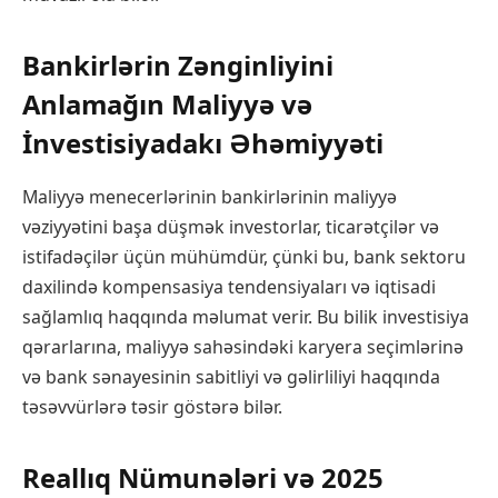
Bankirlərin Zənginliyini
Anlamağın Maliyyə və
İnvestisiyadakı Əhəmiyyəti
Maliyyə menecerlərinin bankirlərinin maliyyə
vəziyyətini başa düşmək investorlar, ticarətçilər və
istifadəçilər üçün mühümdür, çünki bu, bank sektoru
daxilində kompensasiya tendensiyaları və iqtisadi
sağlamlıq haqqında məlumat verir. Bu bilik investisiya
qərarlarına, maliyyə sahəsindəki karyera seçimlərinə
və bank sənayesinin sabitliyi və gəlirliliyi haqqında
təsəvvürlərə təsir göstərə bilər.
Reallıq Nümunələri və 2025