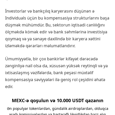
İnvestorlar və bankçılıq karyerasını düşünən ə
Individuals üçün bu kompensasiya strukturlarını başa
düşmək mühümdür. Bu, sektorun iqtisadi canlılığını
ölçməkdə kömək edir və bank səhmlərinə investisiya
qoymaq və ya sənaye daxilində bir karyera xəttini
izləməkdə qərarları məlumatlandırır.
Ümumiyyətlə, bir çox bankirlər kifayət dərəcədə
zənginliyə nail olsa da, xüsusən yüksək reytinqli və ya
ixtisaslaşmış vəzifələrdə, bank peşəsi müxtəlif
kompensasiya səviyyələri ilə geniş rol çeşidini əhatə
edir.
MEXC-ə qoşulun və 10.000 USDT qazanın
Ən populyar tokenlərdən, gündəlik airdroplardan, olduqca
aşağı komissiyalardan və hərtərəfli likvidlikdən həzz alın