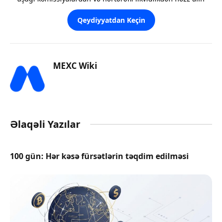
Qeydiyyatdan Keçin
MEXC Wiki
Əlaqəli Yazılar
100 gün: Hər kəsə fürsətlərin təqdim edilməsi