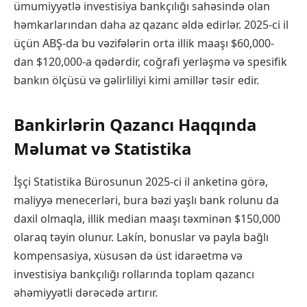
ümumiyyətlə investisiya bankçılığı sahəsində olan
həmkarlarından daha az qazanc əldə edirlər. 2025-ci il
üçün ABŞ-da bu vəzifələrin orta illik maaşı $60,000-
dan $120,000-a qədərdir, coğrafi yerləşmə və spesifik
bankın ölçüsü və gəlirliliyi kimi amillər təsir edir.
Bankirlərin Qazancı Haqqında
Məlumat və Statistika
İşçi Statistika Bürosunun 2025-ci il anketinə görə,
maliyyə menecerləri, bura bəzi yaşlı bank rolunu da
daxil olmaqla, illik median maaşı təxminən $150,000
olaraq təyin olunur. Lakín, bonuslar və payla bağlı
kompensasiya, xüsusən də üst idarəetmə və
investisiya bankçılığı rollarında toplam qazancı
əhəmiyyətli dərəcədə artırır.