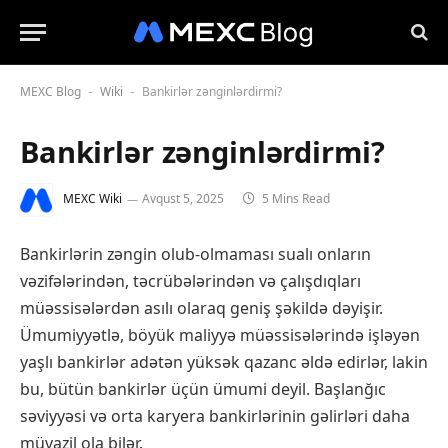
MEXC Blog
Wiki
Bankirlər zənginlərdirmi?
-
-
Bankirlər zənginlərdirmi?
MEXC Wiki
Avqust 5, 2025
5 Mins Read
Bankirlərin zəngin olub-olmaması sualı onların
vəzifələrindən, təcrübələrindən və çalışdıqları
müəssisələrdən asılı olaraq geniş şəkildə dəyişir.
Ümumiyyətlə, böyük maliyyə müəssisələrində işləyən
yaşlı bankirlər adətən yüksək qazanc əldə edirlər, lakin
bu, bütün bankirlər üçün ümumi deyil. Başlanğıc
səviyyəsi və orta karyera bankirlərinin gəlirləri daha
müvazil ola bilər.