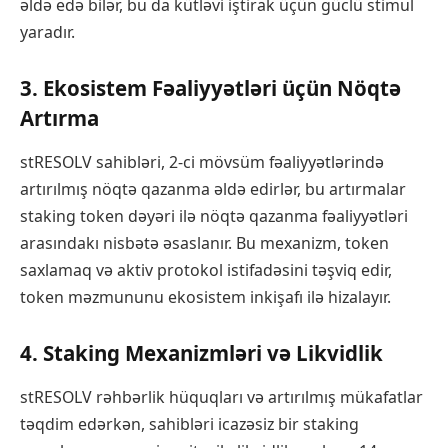
əldə edə bilər, bu da kütləvi iştirak üçün güclü stimul
yaradır.
3. Ekosistem Fəaliyyətləri üçün Nöqtə
Artırma
stRESOLV sahibləri, 2-ci mövsüm fəaliyyətlərində
artırılmış nöqtə qazanma əldə edirlər, bu artırmalar
staking token dəyəri ilə nöqtə qazanma fəaliyyətləri
arasındakı nisbətə əsaslanır. Bu mexanizm, token
saxlamaq və aktiv protokol istifadəsini təşviq edir,
token məzmununu ekosistem inkişafı ilə hizalayır.
4. Staking Mexanizmləri və Likvidlik
stRESOLV rəhbərlik hüquqları və artırılmış mükafatlar
təqdim edərkən, sahibləri icazəsiz bir staking