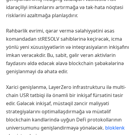
idarəçiliyi imkanlarını artırmağa və tək-hata nöqtəsi
risklərini azaltmağa planlaşdırır.
Rəhbərlik evrimi, qərar vermə səlahiyyətini əsas
komandadan stRESOLV sahiblərinə keçirəcək, icma
yönlü yeni xüsusiyyətlərin və inteqrasiyaların inkişafını
imkan verəcəkdir. Bu, sabit, gəlir verən aktivlərin
faydasını əldə edəcək əlavə blockchain şəbəkələrinə
genişlənməyi də əhatə edir.
Xarici genişlənmə, LayerZero infrastrukturu ilə multi-
chain USR tətbiqi ilə önəmli bir inkişaf fürsətini təsir
edir. Gələcək inkişaf, müstəqil zəncir maliyyəti
strategiyalarını optimallaşdırmağa və müxtəlif
blockchain kəndlərində uyğun DeFi protokollarının
universumunu genişləndirməyə yönələcək.
bloklenk