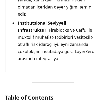
olmadan içəridən dəyər yığımı təmin
edir.
İnstitutsional Səviyyəli
İnfrastruktur
: Fireblocks və Ceffu ilə
müxtəlif mühafizə tədbirləri vasitəsilə
ətraflı risk idarəçiliyi, eyni zamanda
çoxblokçanlı istifadəyə görə LayerZero
arasında inteqrasiya.
Table of Contents