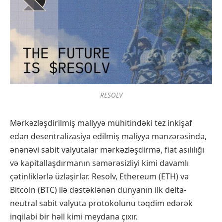
RESOLV
Mərkəzləşdirilmiş maliyyə mühitindəki tez inkişaf
edən desentralizasiya edilmiş maliyyə mənzərəsində,
ənənəvi sabit valyutalar mərkəzləşdirmə, fiat asılılığı
və kapitallaşdırmanın səmərəsizliyi kimi davamlı
çətinliklərlə üzləşirlər. Resolv, Ethereum (ETH) və
Bitcoin (BTC) ilə dəstəklənən dünyanın ilk delta-
neutral sabit valyuta protokolunu təqdim edərək
inqilabi bir həll kimi meydana çıxır.