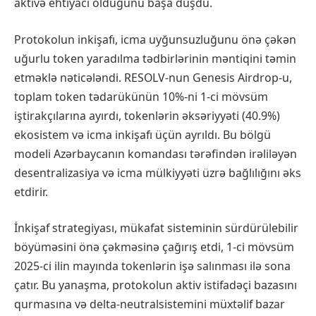
aktivə ehtiyacı olduğunu başa düşdü.
Protokolun inkişafı, icma uyğunsuzluğunu önə çəkən
uğurlu token yaradılma tədbirlərinin məntiqini təmin
etməklə nəticələndi. RESOLV-nun Genesis Airdrop-u,
toplam token tədarükünün 10%-ni 1-ci mövsüm
iştirakçılarına ayırdı, tokenlərin əksəriyyəti (40.9%)
ekosistem və icma inkişafı üçün ayrıldı. Bu bölgü
modeli Azərbaycanın komandası tərəfindən irəliləyən
desentralizasiya və icma mülkiyyəti üzrə bağlılığını əks
etdirir.
İnkişaf strategiyası, mükafat sisteminin sürdürülebilir
böyüməsini önə çəkməsinə çağırış etdi, 1-ci mövsüm
2025-ci ilin mayında tokenlərin işə salınması ilə sona
çatır. Bu yanaşma, protokolun aktiv istifadəçi bazasını
qurmasına və delta-neutralsistemini müxtəlif bazar