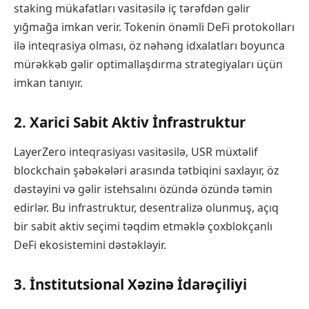
staking mükafatları vasitəsilə iç tərəfdən gəlir
yığmağa imkan verir. Tokenin önəmli DeFi protokolları
ilə inteqrasiya olması, öz nəhəng idxalatları boyunca
mürəkkəb gəlir optimallaşdırma strategiyaları üçün
imkan tanıyır.
2. Xarici Sabit Aktiv İnfrastruktur
LayerZero inteqrasiyası vasitəsilə, USR müxtəlif
blockchain şəbəkələri arasında tətbiqini saxlayır, öz
dəstəyini və gəlir istehsalını özündə özündə təmin
edirlər. Bu infrastruktur, desentralizə olunmuş, açıq
bir sabit aktiv seçimi təqdim etməklə çoxblokçanlı
DeFi ekosistemini dəstəkləyir.
3. İnstitutsional Xəzinə İdarəçiliyi