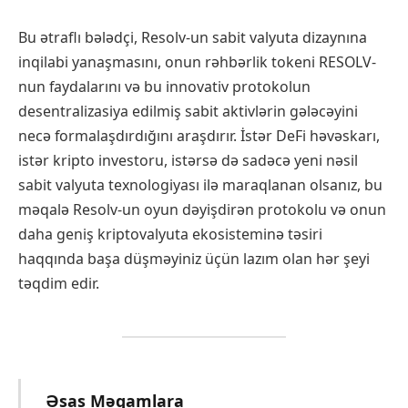
Bu ətraflı bələdçi, Resolv-un sabit valyuta dizaynına
inqilabi yanaşmasını, onun rəhbərlik tokeni RESOLV-
nun faydalarını və bu innovativ protokolun
desentralizasiya edilmiş sabit aktivlərin gələcəyini
necə formalaşdırdığını araşdırır. İstər DeFi həvəskarı,
istər kripto investoru, istərsə də sadəcə yeni nəsil
sabit valyuta texnologiyası ilə maraqlanan olsanız, bu
məqalə Resolv-un oyun dəyişdirən protokolu və onun
daha geniş kriptovalyuta ekosisteminə təsiri
haqqında başa düşməyiniz üçün lazım olan hər şeyi
təqdim edir.
Əsas Məqamlara