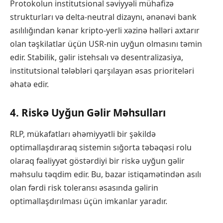
Protokolun institutsional səviyyəli mühafizə
strukturları və delta-neutral dizaynı, ənənəvi bank
asılılığından kənar kripto-yerli xəzinə həlləri axtarır
olan təşkilatlar üçün USR-nin uyğun olmasını təmin
edir. Stabilik, gəlir istehsalı və desentralizasiya,
institutsional tələbləri qarşılayan əsas prioriteləri
əhatə edir.
4. Riskə Uyğun Gəlir Məhsulları
RLP, mükafatları əhəmiyyətli bir şəkildə
optimallaşdıraraq sistemin sığorta təbəqəsi rolu
olaraq fəaliyyət göstərdiyi bir riskə uyğun gəlir
məhsulu təqdim edir. Bu, bazar istiqamətindən asılı
olan fərdi risk toleransı əsasında gəlirin
optimallaşdırılması üçün imkanlar yaradır.