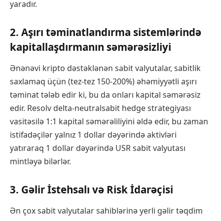
yaradır.
2. Aşırı təminatlandırma sistemlərində
kapitallaşdırmanın səmərəsizliyi
Ənənəvi kripto dəstəklənən sabit valyutalar, sabitlik
saxlamaq üçün (tez-tez 150-200%) əhəmiyyətli aşırı
təminat tələb edir ki, bu da onları kapital səmərəsiz
edir. Resolv delta-neutralsabit hedge strategiyası
vasitəsilə 1:1 kapital səmərəliliyini əldə edir, bu zaman
istifadəçilər yalnız 1 dollar dəyərində aktivləri
yatıraraq 1 dollar dəyərində USR sabit valyutası
mintləyə bilərlər.
3. Gəlir İstehsalı və Risk İdarəçisi
Ən çox sabit valyutalar sahiblərinə yerli gəlir təqdim