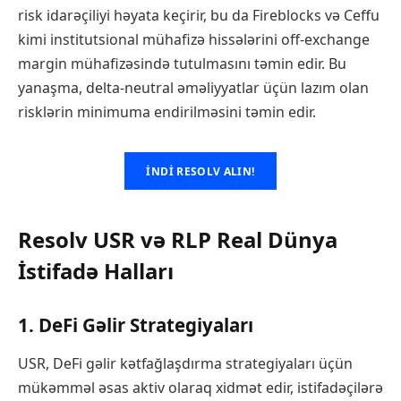
risk idarəçiliyi həyata keçirir, bu da Fireblocks və Ceffu
kimi institutsional mühafizə hissələrini off-exchange
margin mühafizəsində tutulmasını təmin edir. Bu
yanaşma, delta-neutral əməliyyatlar üçün lazım olan
risklərin minimuma endirilməsini təmin edir.
İNDI RESOLV ALIN!
Resolv USR və RLP Real Dünya
İstifadə Halları
1. DeFi Gəlir Strategiyaları
USR, DeFi gəlir kətfağlaşdırma strategiyaları üçün
mükəmməl əsas aktiv olaraq xidmət edir, istifadəçilərə