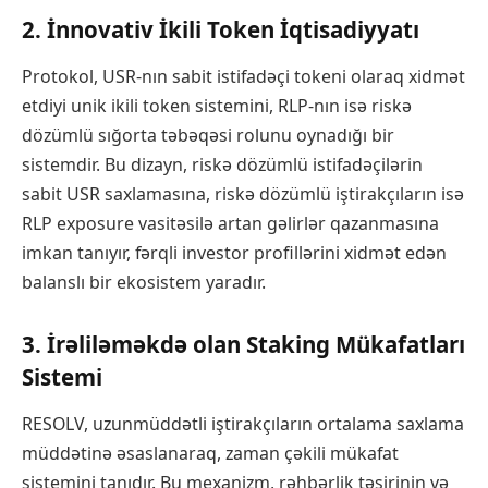
2. İnnovativ İkili Token İqtisadiyyatı
Protokol, USR-nın sabit istifadəçi tokeni olaraq xidmət
etdiyi unik ikili token sistemini, RLP-nın isə riskə
dözümlü sığorta təbəqəsi rolunu oynadığı bir
sistemdir. Bu dizayn, riskə dözümlü istifadəçilərin
sabit USR saxlamasına, riskə dözümlü iştirakçıların isə
RLP exposure vasitəsilə artan gəlirlər qazanmasına
imkan tanıyır, fərqli investor profillərini xidmət edən
balanslı bir ekosistem yaradır.
3. İrəliləməkdə olan Staking Mükafatları
Sistemi
RESOLV, uzunmüddətli iştirakçıların ortalama saxlama
müddətinə əsaslanaraq, zaman çəkili mükafat
sistemini tanıdır. Bu mexanizm, rəhbərlik təsirinin və