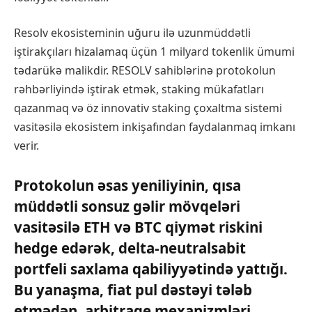
Resolv ekosisteminin uğuru ilə uzunmüddətli
iştirakçıları hizalamaq üçün 1 milyard tokenlik ümumi
tədarükə malikdir. RESOLV sahiblərinə protokolun
rəhbərliyində iştirak etmək, staking mükafatları
qazanmaq və öz innovativ staking çoxaltma sistemi
vasitəsilə ekosistem inkişafından faydalanmaq imkanı
verir.
Protokolun əsas yeniliyinin, qısa
müddətli sonsuz gəlir mövqeləri
vasitəsilə ETH və BTC qiymət riskini
hedge edərək, delta-neutralsabit
portfeli saxlama qabiliyyətində yattığı.
Bu yanaşma, fiat pul dəstəyi tələb
etmədən, arbitrage mexanizmləri