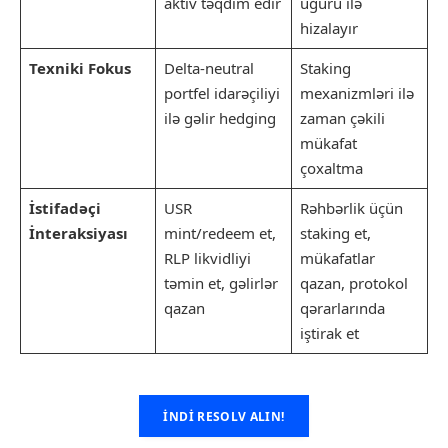
aktiv təqdim edir
uğuru ilə
hizalayır
Texniki Fokus
Delta-neutral
Staking
portfel idarəçiliyi
mexanizmləri ilə
ilə gəlir hedging
zaman çəkili
mükafat
çoxaltma
İstifadəçi
USR
Rəhbərlik üçün
İnteraksiyası
mint/redeem et,
staking et,
RLP likvidliyi
mükafatlar
təmin et, gəlirlər
qazan, protokol
qazan
qərarlarında
iştirak et
İNDI RESOLV ALIN!