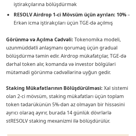
iştirakçılarına bölüşdürmək
RESOLV Airdrop 1-ci Mövsüm üçün ayrılan: 10%
–
Erkən icma iştirakçıları üçün TGE-də açılmış
Görünmə və Açılma Cədvəli:
Tokenomika modeli,
uzunmüddətli anlaşmanı qorumaq üçün gradual
bölüşdürmə təmin edir. Airdrop mükafatçılar, TGE-də
dərhal token alır, komanda və investor bölgüləri
mütəmadi görünmə cədvəllərinə uyğun gedir.
Staking Mükafatlarının Bölüşdürülməsi:
Xal sistemi
olan 2-ci mövsüm, staking mükafatları üçün toplam
token tədarükünün 5%-dən az olmayan bir hissəsini
ayrıcı olaraq ayırır, burada 14 günlük dövrlərlə
stRESOLV staking mexanizmi ilə bölüşdürülür.