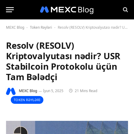
MEXC Blog
Token Rəyləri
Resolv (RESOLV) Kriptovalyutası nədir? USR Stabilcoin Protokolu üçün Tam Bələdçi
-
-
Resolv (RESOLV)
Kriptovalyutası nədir? USR
Stabilcoin Protokolu üçün
Tam Bələdçi
MEXC Blog
İyun 5, 2025
21 Mins Read
TOKEN RƏYLƏRI