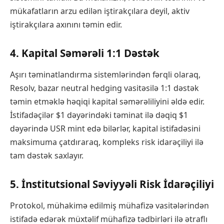
mükafatların arzu edilən iştirakçılara deyil, aktiv
iştirakçılara axınını təmin edir.
4. Kapital Səmərəli 1:1 Dəstək
Aşırı təminatlandırma sistemlərindən fərqli olaraq,
Resolv, bazar neutral hedging vasitəsilə 1:1 dəstək
təmin etməklə həqiqi kapital səmərəliliyini əldə edir.
İstifadəçilər $1 dəyərindəki təminat ilə dəqiq $1
dəyərində USR mint edə bilərlər, kapital istifadəsini
maksimuma çatdıraraq, kompleks risk idarəçiliyi ilə
tam dəstək saxlayır.
5. İnstitutsional Səviyyəli Risk İdarəçiliyi
Protokol, mühakimə edilmiş mühafizə vasitələrindən
istifadə edərək müxtəlif mühafizə tədbirləri ilə ətraflı