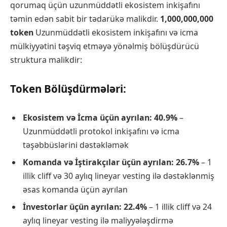
qorumaq üçün uzunmüddətli ekosistem inkişafını
təmin edən sabit bir tədarükə malikdir.
1,000,000,000
token
Uzunmüddətli ekosistem inkişafını və icma
mülkiyyətini təşviq etməyə yönəlmiş bölüşdürücü
struktura malikdir:
Token Bölüşdürmələri:
Ekosistem və İcma üçün ayrılan: 40.9%
–
Uzunmüddətli protokol inkişafını və icma
təşəbbüslərini dəstəkləmək
Komanda və İştirakçılar üçün ayrılan: 26.7%
– 1
illik cliff və 30 aylıq lineyar vesting ilə dəstəklənmiş
əsas komanda üçün ayrılan
İnvestorlar üçün ayrılan: 22.4%
– 1 illik cliff və 24
aylıq lineyar vesting ilə maliyyələşdirmə