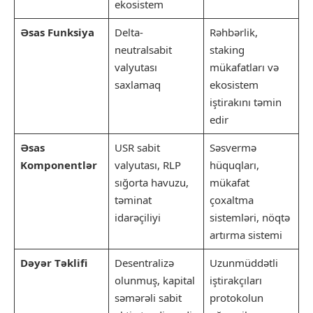
ekosistem
Əsas Funksiya
Delta-
Rəhbərlik,
neutralsabit
staking
valyutası
mükafatları və
saxlamaq
ekosistem
iştirakını təmin
edir
Əsas
USR sabit
Səsvermə
Komponentlər
valyutası, RLP
hüquqları,
sığorta havuzu,
mükafat
təminat
çoxaltma
idarəçiliyi
sistemləri, nöqtə
artırma sistemi
Dəyər Təklifi
Desentralizə
Uzunmüddətli
olunmuş, kapital
iştirakçıları
səmərəli sabit
protokolun