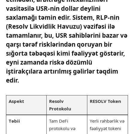
vasitəsilə USR-nin dollar deylini
saxlamağı təmin edir. Sistem, RLP-nin
(Resolv Likvidlik Havuzu) vəzifəsi ilə
tamamlanır, bu, USR sahiblərini bazar və
qarşı tərəf risklərindən qoruyan bir
sığorta təbəqəsi kimi fəaliyyət göstərir,
eyni zamanda riskə dözümlü
iştirakçılara artırılmış gəlirlər təqdim
edir.
Aspekt
Resolv
RESOLV Token
Protokolu
Təbii
Tam DeFi
Yerli rəhbərlik və
protokolu və
fəaliyyət tokeni