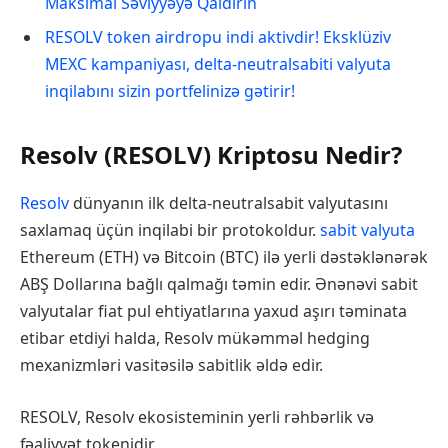
Maksimal Səviyyəyə Qaldırın
RESOLV token airdropu indi aktivdir! Eksklüziv
MEXC kampaniyası, delta-neutralsabiti valyuta
inqilabını sizin portfelinizə gətirir!
Resolv (RESOLV) Kriptosu Nedir?
Resolv
dünyanın ilk delta-neutralsabit valyutasını
saxlamaq üçün inqilabi bir protokoldur.
sabit valyuta
Ethereum (ETH) və Bitcoin (BTC) ilə yerli dəstəklənərək
ABŞ Dollarına bağlı qalmağı təmin edir. Ənənəvi sabit
valyutalar fiat pul ehtiyatlarına yaxud aşırı təminata
etibar etdiyi halda, Resolv mükəmməl hedging
mexanizmləri vasitəsilə sabitlik əldə edir.
RESOLV, Resolv ekosisteminin yerli rəhbərlik və
fəaliyyət tokenidir.