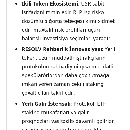
İkili Token Ekosistemi
: USR sabit
istifadəni təmin edir, RLP isə riskə
dözümlü sığorta təbəqəsi kimi xidmət
edir, müxtəlif risk profilləri üçün
balanslı investisiya seçimləri yaradır.
RESOLV Rəhbərlik İnnovasiyası
: Yerli
token, uzun müddətli iştirakçıların
protokolun rəhbərliyini qısa müddətli
spekülatörlərdən daha çox tutmağa
imkan verən zaman çəkili staking
çoxaltıcıları təklif edir.
Yerli Gəlir İstehsalı
: Protokol, ETH
staking mükafatları və gəlir
proqnozları vasitəsilə davamlı gəlirlər
yaradır, xarici gəlir ferması riskləri