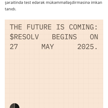
şəraitində test edərək mükəmməlləşdirməsinə imkan
tanıdı.