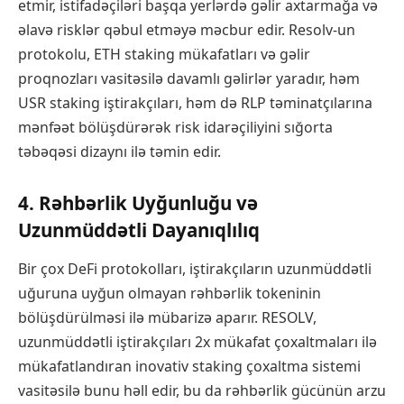
etmir, istifadəçiləri başqa yerlərdə gəlir axtarmağa və
əlavə risklər qəbul etməyə məcbur edir. Resolv-un
protokolu, ETH staking mükafatları və gəlir
proqnozları vasitəsilə davamlı gəlirlər yaradır, həm
USR staking iştirakçıları, həm də RLP təminatçılarına
mənfəət bölüşdürərək risk idarəçiliyini sığorta
təbəqəsi dizaynı ilə təmin edir.
4. Rəhbərlik Uyğunluğu və
Uzunmüddətli Dayanıqlılıq
Bir çox DeFi protokolları, iştirakçıların uzunmüddətli
uğuruna uyğun olmayan rəhbərlik tokeninin
bölüşdürülməsi ilə mübarizə aparır. RESOLV,
uzunmüddətli iştirakçıları 2x mükafat çoxaltmaları ilə
mükafatlandıran inovativ staking çoxaltma sistemi
vasitəsilə bunu həll edir, bu da rəhbərlik gücünün arzu