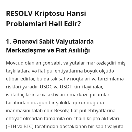
RESOLV Kriptosu Hansi
Problemləri Həll Edir?
1. Ənənəvi Sabit Valyutalarda
Mərkəzləşmə və Fiat Asılılığı
Mövcud olan ən çox sabit valyutalar mərkəzləşdirilmiş
təşkilatlara və fiat pul ehtiyatlarına böyük ölçüdə
etibar edirlər, bu da tək səhv nöqtələri və tənzimləmə
riskləri yaradır. USDC və USDT kimi layihələr,
istifadəçilərin arxa aktivlərin mərkəzi qurumlar
tərəfindən düzgün bir şəkildə qorunduğuna
inanmasını tələb edir. Resolv, fiat pul ehtiyatlarına
ehtiyac olmadan tamamilə on-chain kripto aktivləri
(ETH və BTC) tərəfindən dəstəklənən bir sabit valyuta