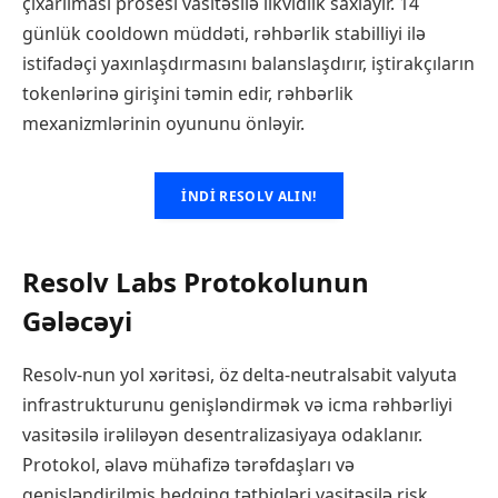
çıxarılması prosesi vasitəsilə likvidlik saxlayır. 14
günlük cooldown müddəti, rəhbərlik stabilliyi ilə
istifadəçi yaxınlaşdırmasını balanslaşdırır, iştirakçıların
tokenlərinə girişini təmin edir, rəhbərlik
mexanizmlərinin oyununu önləyir.
İNDI RESOLV ALIN!
Resolv Labs Protokolunun
Gələcəyi
Resolv-nun yol xəritəsi, öz delta-neutralsabit valyuta
infrastrukturunu genişləndirmək və icma rəhbərliyi
vasitəsilə irəliləyən desentralizasiyaya odaklanır.
Protokol, əlavə mühafizə tərəfdaşları və
genişləndirilmiş hedging tətbiqləri vasitəsilə risk