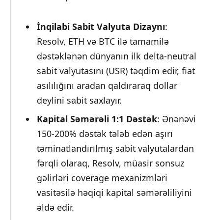
İnqilabi Sabit Valyuta Dizaynı
:
Resolv, ETH və BTC ilə tamamilə
dəstəklənən dünyanın ilk delta-neutral
sabit valyutasını (USR) təqdim edir, fiat
asılılığını aradan qaldıraraq dollar
deylini sabit saxlayır.
Kapital Səmərəli 1:1 Dəstək
: Ənənəvi
150-200% dəstək tələb edən aşırı
təminatlandırılmış sabit valyutalardan
fərqli olaraq, Resolv, müasir sonsuz
gəlirləri coverage mexanizmləri
vasitəsilə həqiqi kapital səmərəliliyini
əldə edir.