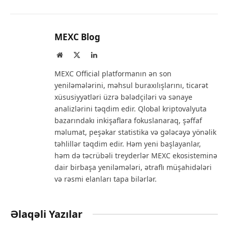
MEXC Blog
Website
X
LinkedIn
(Twitter)
MEXC Official platformanın ən son
yeniləmələrini, məhsul buraxılışlarını, ticarət
xüsusiyyətləri üzrə bələdçiləri və sənaye
analizlərini təqdim edir. Qlobal kriptovalyuta
bazarındakı inkişaflara fokuslanaraq, şəffaf
məlumat, peşəkar statistika və gələcəyə yönəlik
təhlillər təqdim edir. Həm yeni başlayanlar,
həm də təcrübəli treyderlər MEXC ekosisteminə
dair birbaşa yeniləmələri, ətraflı müşahidələri
və rəsmi elanları tapa bilərlər.
Əlaqəli Yazılar