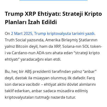
Trump XRP Ehtiyatı: Strateji Kripto
Planları İzah Edildi
On
2 Mart 2025, Trump kriptovalyuta tarixini yazdı
.
Truth Social yazısında, Amerika Birləşmiş Ştatlarının
yalnız Bitcoin deyil, həm də XRP, Solana-nın SOL token-
i və Cardano-nun ADA-sını əhatə edən “strateji kripto
ehtiyatı” yaradacağını elan etdi.
Bu, heç bir ABŞ prezidenti tərəfindən yalnız “anbar”
deyil, dəstək ilə müəyyən olunmuş ilk dəfədir. Fərq
son dərəcə vacibdir – ehtiyat aktiv dövlət alımlarını
təklif edərkən, anbar sadəcə müsadirə edilmiş
kriptovalyutaları tutmağı nəzərdə tutur.