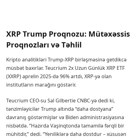
XRP Trump Proqnozu: Mütəxəssis
Proqnozları və Təhlil
Kripto analitikləri Trump-XRP birləşməsinə getdikcə
müsbət baxırlar. Teucrium 2x Uzun Günlük XRP ETF
(XXRP) aprelin 2025-də 96% artdı, XRP-yə olan
institutların marağını göstərir.
Teucrium CEO-su Sal Gilbertie CNBC-yə dedi ki,
tənzimləyicilər Trump altında “daha dostyana”
davranış göstərmişlər və Biden administrasiyasına
nisbətdə. “Hazırda Vaşinqtonda tamamilə fərqli bir
mühitdir,” dedi. “Yeniliklərə daha dostdur – xüsusən