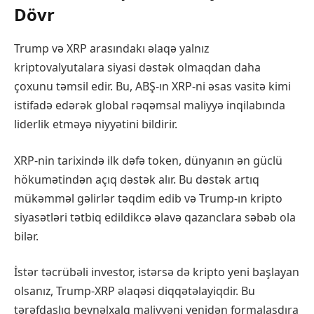
Dövr
Trump və XRP arasındakı əlaqə yalnız
kriptovalyutalara siyasi dəstək olmaqdan daha
çoxunu təmsil edir. Bu, ABŞ-ın XRP-ni əsas vasitə kimi
istifadə edərək global rəqəmsal maliyyə inqilabında
liderlik etməyə niyyətini bildirir.
XRP-nin tarixində ilk dəfə token, dünyanın ən güclü
hökumətindən açıq dəstək alır. Bu dəstək artıq
mükəmməl gəlirlər təqdim edib və Trump-ın kripto
siyasətləri tətbiq edildikcə əlavə qazanclara səbəb ola
bilər.
İstər təcrübəli investor, istərsə də kripto yeni başlayan
olsanız, Trump-XRP əlaqəsi diqqətəlayiqdir. Bu
tərəfdaşlıq beynəlxalq maliyyəni yenidən formalaşdıra