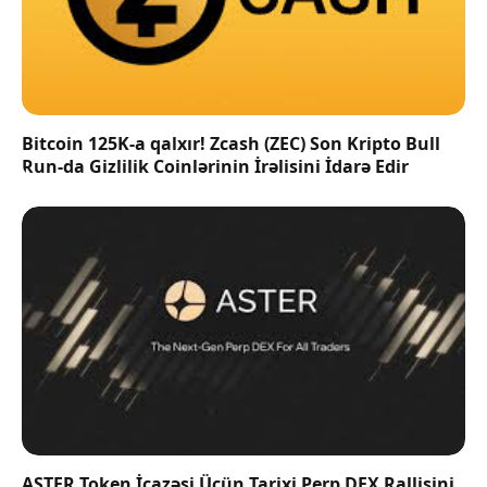
Bitcoin 125K-a qalxır! Zcash (ZEC) Son Kripto Bull
Run-da Gizlilik Coinlərinin İrəlisini İdarə Edir
ASTER Token İcazəsi Üçün Tarixi Perp DEX Rallisini