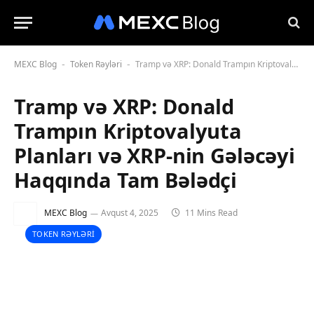
MEXC Blog
Token Rəyləri
Tramp və XRP: Donald Trampın Kriptovalyuta Planları və XRP-nin Gələcəyi Haqqında Tam Bələdçi
-
-
Tramp və XRP: Donald
Trampın Kriptovalyuta
Planları və XRP-nin Gələcəyi
Haqqında Tam Bələdçi
MEXC Blog
Avqust 4, 2025
11 Mins Read
TOKEN RƏYLƏRI