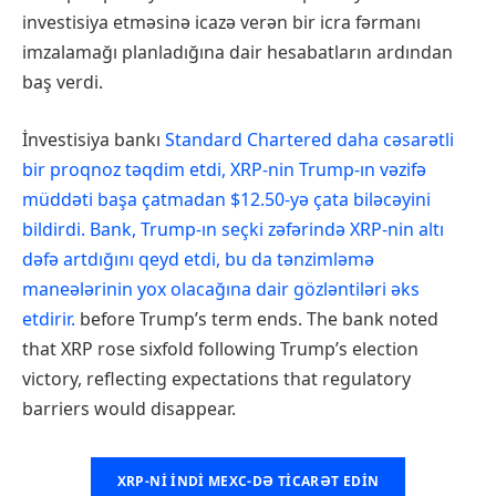
investisiya etməsinə icazə verən bir icra fərmanı
imzalamağı planladığına dair hesabatların ardından
baş verdi.
İnvestisiya bankı
Standard Chartered daha cəsarətli
bir proqnoz təqdim etdi, XRP-nin Trump-ın vəzifə
müddəti başa çatmadan $12.50-yə çata biləcəyini
bildirdi. Bank, Trump-ın seçki zəfərində XRP-nin altı
dəfə artdığını qeyd etdi, bu da tənzimləmə
maneələrinin yox olacağına dair gözləntiləri əks
etdirir.
before Trump’s term ends. The bank noted
that XRP rose sixfold following Trump’s election
victory, reflecting expectations that regulatory
barriers would disappear.
XRP-NI INDI MEXC-DƏ TICARƏT EDIN