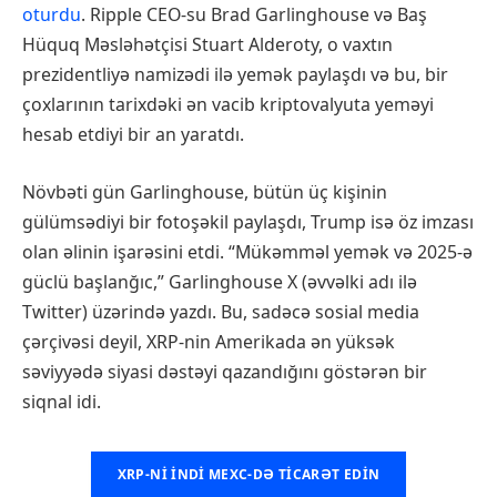
oturdu
. Ripple CEO-su Brad Garlinghouse və Baş
Hüquq Məsləhətçisi Stuart Alderoty, o vaxtın
prezidentliyə namizədi ilə yemək paylaşdı və bu, bir
çoxlarının tarixdəki ən vacib kriptovalyuta yeməyi
hesab etdiyi bir an yaratdı.
Növbəti gün Garlinghouse, bütün üç kişinin
gülümsədiyi bir fotoşəkil paylaşdı, Trump isə öz imzası
olan əlinin işarəsini etdi. “Mükəmməl yemək və 2025-ə
güclü başlanğıc,” Garlinghouse X (əvvəlki adı ilə
Twitter) üzərində yazdı. Bu, sadəcə sosial media
çərçivəsi deyil, XRP-nin Amerikada ən yüksək
səviyyədə siyasi dəstəyi qazandığını göstərən bir
siqnal idi.
XRP-NI INDI MEXC-DƏ TICARƏT EDIN