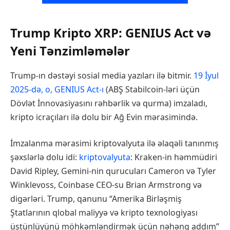
Trump Kripto XRP: GENIUS Act və
Yeni Tənzimləmələr
Trump-ın dəstəyi sosial media yazıları ilə bitmir.
19 İyul
2025-də, o, GENIUS Act-ı
(ABŞ Stabilcoin-ləri üçün
Dövlət İnnovasiyasını rəhbərlik və qurma) imzaladı,
kripto icraçıları ilə dolu bir Ağ Evin mərasimində.
İmzalanma mərasimi kriptovalyuta ilə əlaqəli tanınmış
şəxslərlə dolu idi:
kriptovalyuta
: Kraken-in həmmüdiri
David Ripley, Gemini-nin qurucuları Cameron və Tyler
Winklevoss, Coinbase CEO-su Brian Armstrong və
digərləri. Trump, qanunu “Amerika Birləşmiş
Ştatlarının qlobal maliyyə və kripto texnologiyası
üstünlüyünü möhkəmləndirmək üçün nəhəng addım”