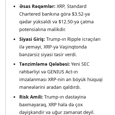
Əsas Rəqəmlər:
XRP, Standard
Chartered bankına görə $3.52-yə
qədər yüksəldi və $12.50-yə çatma
potensialına malikdir.
Siyasi Giriş:
Trump-ın Ripple icraçıları
ilə yeməyi, XRP-yə Vaşinqtonda
bənzərsiz siyasi təsir verdi.
Tənzimləmə Qələbəsi:
Yeni SEC
rəhbərliyi və GENIUS Act-ın
imzalanması XRP-nin ən böyük hüquqi
maneələrini aradan qaldırdı.
Risk Amili:
Trump-ın dəstəyinə
baxmayaraq, XRP hələ də çox
dəyişkəndir və uğur zəmanət deyil.