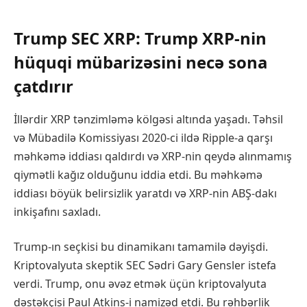
Trump SEC XRP: Trump XRP-nin
hüquqi mübarizəsini necə sona
çatdırır
İllərdir XRP tənzimləmə kölgəsi altında yaşadı. Təhsil
və Mübadilə Komissiyası 2020-ci ildə Ripple-a qarşı
məhkəmə iddiası qaldırdı və XRP-nin qeydə alınmamış
qiymətli kağız olduğunu iddia etdi. Bu məhkəmə
iddiası böyük belirsizlik yaratdı və XRP-nin ABŞ-dakı
inkişafını saxladı.
Trump-ın seçkisi bu dinamikanı tamamilə dəyişdi.
Kriptovalyuta skeptik SEC Sədri Gary Gensler istefa
verdi. Trump, onu əvəz etmək üçün kriptovalyuta
dəstəkçisi Paul Atkins-i namizəd etdi. Bu rəhbərlik