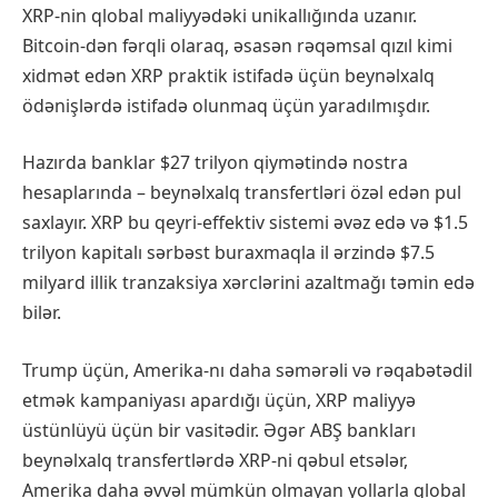
XRP-nin qlobal maliyyədəki unikallığında uzanır.
Bitcoin-dən fərqli olaraq, əsasən rəqəmsal qızıl kimi
xidmət edən XRP praktik istifadə üçün beynəlxalq
ödənişlərdə istifadə olunmaq üçün yaradılmışdır.
Hazırda banklar $27 trilyon qiymətində nostra
hesaplarında – beynəlxalq transfertləri özəl edən pul
saxlayır. XRP bu qeyri-effektiv sistemi əvəz edə və $1.5
trilyon kapitalı sərbəst buraxmaqla il ərzində $7.5
milyard illik tranzaksiya xərclərini azaltmağı təmin edə
bilər.
Trump üçün, Amerika-nı daha səmərəli və rəqabətədil
etmək kampaniyası apardığı üçün, XRP maliyyə
üstünlüyü üçün bir vasitədir. Əgər ABŞ bankları
beynəlxalq transfertlərdə XRP-ni qəbul etsələr,
Amerika daha əvvəl mümkün olmayan yollarla qlobal