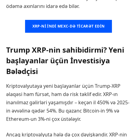
ödəmə axınlarını idarə edə bilər.
XRP-NI INDI MEXC-DƏ TICARƏT EDIN
Trump XRP-nin sahibidirmi? Yeni
başlayanlar üçün İnvestisiya
Bələdçisi
Kriptovalyutaya yeni başlayanlar üçün Trump-XRP
əlaqəsi həm fürsət, həm də risk təklif edir. XRP-ın
inanılmaz gəlirləri yaşamışdır – keçən il 450% və 2025-
in əvvəlinə qədər 54%. Bu qazanc Bitcoin-in 9% və
Ethereum-un 3%-ni çox üstələyir.
Ancaq kriptovalyuta hələ də çox dəyişkəndir. XRP-nin