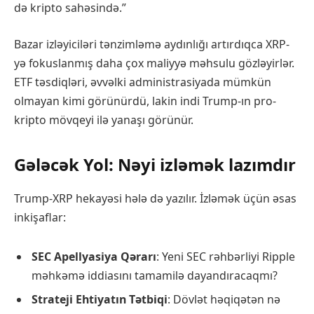
də kripto sahəsində.”
Bazar izləyiciləri tənzimləmə aydınlığı artırdıqca XRP-
yə fokuslanmış daha çox maliyyə məhsulu gözləyirlər.
ETF təsdiqləri, əvvəlki administrasiyada mümkün
olmayan kimi görünürdü, lakin indi Trump-ın pro-
kripto mövqeyi ilə yanaşı görünür.
Gələcək Yol: Nəyi izləmək lazımdır
Trump-XRP hekayəsi hələ də yazılır. İzləmək üçün əsas
inkişaflar:
SEC Apellyasiya Qərarı
: Yeni SEC rəhbərliyi Ripple
məhkəmə iddiasını tamamilə dayandıracaqmı?
Strateji Ehtiyatın Tətbiqi
: Dövlət həqiqətən nə