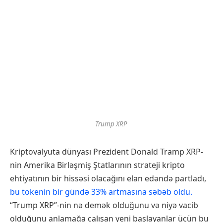
Trump XRP
Kriptovalyuta dünyası Prezident Donald Tramp XRP-
nin Amerika Birləşmiş Ştatlarının strateji kripto
ehtiyatının bir hissəsi olacağını elan edəndə partladı,
bu tokenin bir gündə 33% artmasına səbəb oldu.
“Trump XRP”-nin nə demək olduğunu və niyə vacib
olduğunu anlamağa çalışan yeni başlayanlar üçün bu