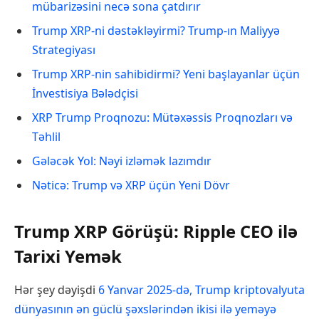
mübarizəsini necə sona çatdırır
Trump XRP-ni dəstəkləyirmi? Trump-ın Maliyyə
Strategiyası
Trump XRP-nin sahibidirmi? Yeni başlayanlar üçün
İnvestisiya Bələdçisi
XRP Trump Proqnozu: Mütəxəssis Proqnozları və
Təhlil
Gələcək Yol: Nəyi izləmək lazımdır
Nəticə: Trump və XRP üçün Yeni Dövr
Trump XRP Görüşü: Ripple CEO ilə
Tarixi Yemək
Hər şey dəyişdi
6 Yanvar 2025-də, Trump kriptovalyuta
dünyasının ən güclü şəxslərindən ikisi ilə yeməyə