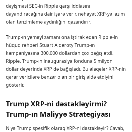
dəyişməsi SEC-in Ripple qarşı iddiasını
dayandıracağına dair işarə verir, nəhayət XRP-yə lazım
olan tənzimləmə aydınlığını qazandırır.
Trump-ın yeməyi zamanı ona iştirak edən Ripple-in
hüquq rəhbəri Stuart Alderoty Trump-ın
kampaniyasına 300,000 dollardan çox bağış etdi.
Ripple, Trump-ın inaugurasiya fonduna 5 milyon
dollar dəyərində XRP də bağışladı. Bu əlaqələr XRP-nin
qərar vericilərə bənzər olan bir giriş əldə etdiyini
göstərir.
Trump XRP-ni dəstəkləyirmi?
Trump-ın Maliyyə Strategiyası
Niyə Trump spesifik olaraq XRP-ni dəstəkləyir? Cavab,