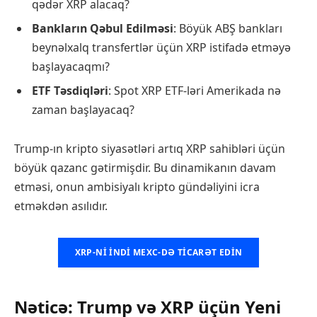
qədər XRP alacaq?
Bankların Qəbul Edilməsi
: Böyük ABŞ bankları
beynəlxalq transfertlər üçün XRP istifadə etməyə
başlayacaqmı?
ETF Təsdiqləri
: Spot XRP ETF-ləri Amerikada nə
zaman başlayacaq?
Trump-ın kripto siyasətləri artıq XRP sahibləri üçün
böyük qazanc gətirmişdir. Bu dinamikanın davam
etməsi, onun ambisiyalı kripto gündəliyini icra
etməkdən asılıdır.
XRP-NI INDI MEXC-DƏ TICARƏT EDIN
Nəticə: Trump və XRP üçün Yeni