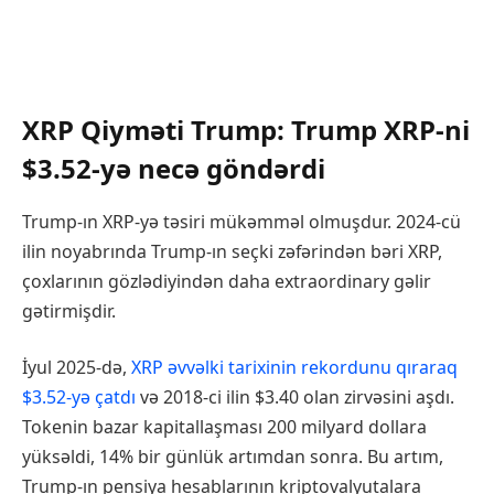
XRP Qiyməti Trump: Trump XRP-ni
$3.52-yə necə göndərdi
Trump-ın XRP-yə təsiri mükəmməl olmuşdur. 2024-cü
ilin noyabrında Trump-ın seçki zəfərindən bəri XRP,
çoxlarının gözlədiyindən daha extraordinary gəlir
gətirmişdir.
İyul 2025-də,
XRP əvvəlki tarixinin rekordunu qıraraq
$3.52-yə çatdı
və 2018-ci ilin $3.40 olan zirvəsini aşdı.
Tokenin bazar kapitallaşması 200 milyard dollara
yüksəldi, 14% bir günlük artımdan sonra. Bu artım,
Trump-ın pensiya hesablarının kriptovalyutalara