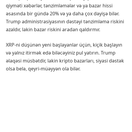
qiyməti xəbərlər, tənzimləmələr və ya bazar hissi
əsasında bir gündə 20% və ya daha çox dəyişə bilər.
Trump administrasiyasının dəstəyi tənzimləmə riskini
azaldır, lakin bazar riskini aradan qaldırmır.
XRP-ni düşünən yeni başlayanlar üçün, kiçik başlayın
və yalnız itirmək edə biləcəyiniz pul yatırın. Trump
əlaqəsi müsbətdir, lakin kripto bazarları, siyasi dəstək
olsa belə, qeyri-müəyyən ola bilər.