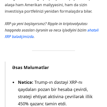
əlaqə həm Amerikan maliyyəsini, həm də sizin
investisiya portfelinizi yenidən formalaşdıra bilər.
XRP-yə yeni başlayırsınız? Ripple-in kriptovalyutası
haqqında əsasları öyrənin və necə işlədiyini bizim
əhatəli
XRP bələdçimizdə
.
Əsas Məlumatlar
Nəticə:
Trump-ın dəstəyi XRP-nı
qaydaları pozan bir hesaba çevirdi,
strateji ehtiyat aktivinə çevrilərək illik
450% qazanc təmin etdi.