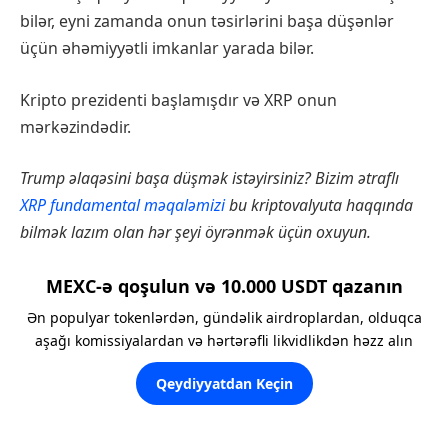
bilər, eyni zamanda onun təsirlərini başa düşənlər
üçün əhəmiyyətli imkanlar yarada bilər.
Kripto prezidenti başlamışdır və XRP onun
mərkəzindədir.
Trump əlaqəsini başa düşmək istəyirsiniz? Bizim ətraflı
XRP fundamental məqaləmizi
bu kriptovalyuta haqqında
bilmək lazım olan hər şeyi öyrənmək üçün oxuyun.
MEXC-ə qoşulun və 10.000 USDT qazanın
Ən populyar tokenlərdən, gündəlik airdroplardan, olduqca
aşağı komissiyalardan və hərtərəfli likvidlikdən həzz alın
Qeydiyyatdan Keçin