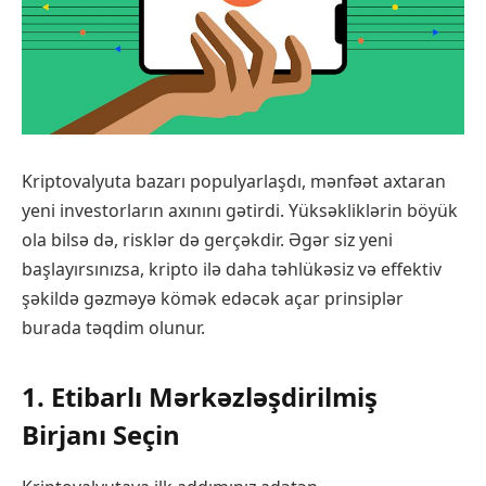
Kriptovalyuta bazarı populyarlaşdı, mənfəət axtaran
yeni investorların axınını gətirdi. Yüksəkliklərin böyük
ola bilsə də, risklər də gerçəkdir. Əgər siz yeni
başlayırsınızsa, kripto ilə daha təhlükəsiz və effektiv
şəkildə gəzməyə kömək edəcək açar prinsiplər
burada təqdim olunur.
1. Etibarlı Mərkəzləşdirilmiş
Birjanı Seçin