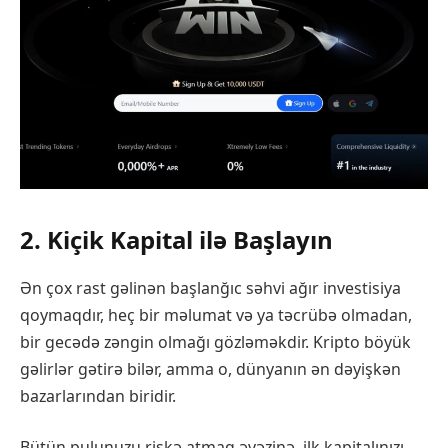
2. Kiçik Kapital ilə Başlayın
Ən çox rast gəlinən başlanğıc səhvi ağır investisiya
qoymaqdır, heç bir məlumat və ya təcrübə olmadan,
bir gecədə zəngin olmağı gözləməkdir. Kripto böyük
gəlirlər gətirə bilər, amma o, dünyanın ən dəyişkən
bazarlarından biridir.
Bütün pulunuzu riskə atmaq əvəzinə, ilk kapitalınızı