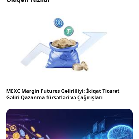
MEXC Margin Futures Gəlirliliyi: İkiqat Ticarət
Gəliri Qazanma fürsətləri və Çağırışları