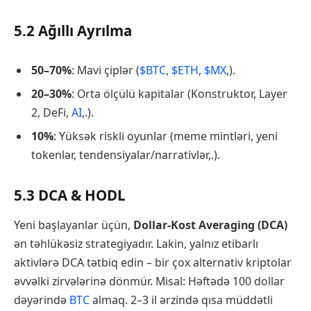
5.2 Ağıllı Ayrılma
50–70%
: Mavi çiplər (
$BTC
,
$ETH
,
$MX
,).
20–30%
: Orta ölçülü kapitalar (Konstruktor, Layer
2, DeFi,
AI
,.).
10%
: Yüksək riskli oyunlar (meme mintləri, yeni
tokenlər, tendensiyalar/narrativlər,.).
5.3 DCA & HODL
Yeni başlayanlar üçün,
Dollar-Kost Averaging (DCA)
ən təhlükəsiz strategiyadır. Lakin, yalnız etibarlı
aktivlərə DCA tətbiq edin – bir çox alternativ kriptolar
əvvəlki zirvələrinə dönmür. Misal: Həftədə 100 dollar
dəyərində
BTC
almaq. 2–3 il ərzində qısa müddətli