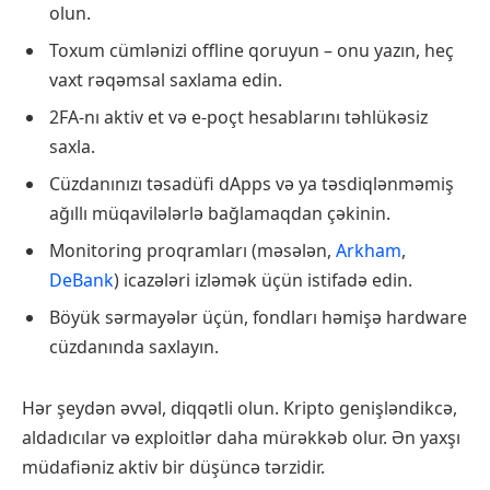
olun.
Toxum cümlənizi offline qoruyun – onu yazın, heç
vaxt rəqəmsal saxlama edin.
2FA-nı aktiv et və e-poçt hesablarını təhlükəsiz
saxla.
Cüzdanınızı təsadüfi dApps və ya təsdiqlənməmiş
ağıllı müqavilələrlə bağlamaqdan çəkinin.
Monitoring proqramları (məsələn,
Arkham
,
DeBank
) icazələri izləmək üçün istifadə edin.
Böyük sərmayələr üçün, fondları həmişə hardware
cüzdanında saxlayın.
Hər şeydən əvvəl, diqqətli olun. Kripto genişləndikcə,
aldadıcılar və exploitlər daha mürəkkəb olur. Ən yaxşı
müdafiəniz aktiv bir düşüncə tərzidir.