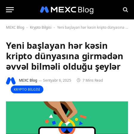
MEXC Blog
Krypto Bilgisi
Yeni başlayan hər kəsin kripto dünyasına girmədən əvvəl bilməli olduğu şeylər
-
-
Yeni başlayan hər kəsin
kripto dünyasına girmədən
əvvəl bilməli olduğu şeylər
MEXC Blog
Sentyabr 6, 2025
7 Mins Read
KRYPTO BILGISI