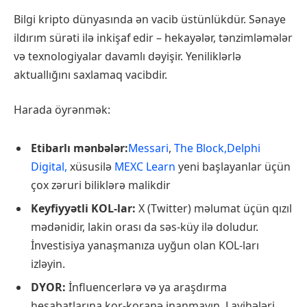
Bilgi kripto dünyasında ən vacib üstünlükdür. Sənaye
ildırım sürəti ilə inkişaf edir – hekayələr, tənzimləmələr
və texnologiyalar davamlı dəyişir. Yeniliklərlə
aktuallığını saxlamaq vacibdir.
Harada öyrənmək:
Etibarlı mənbələr:
Messari
,
The Block,
Delphi
Digital,
xüsusilə
MEXC Learn
yeni başlayanlar üçün
çox zəruri biliklərə malikdir
Keyfiyyətli KOL-lar:
X (Twitter) məlumat üçün qızıl
mədənidir, lakin orası da səs-küy ilə doludur.
İnvestisiya yanaşmanıza uyğun olan KOL-ları
izləyin.
DYOR:
İnfluencerlərə və ya araşdırma
hesabatlarına kor-koranə inanmayın. Layihələri