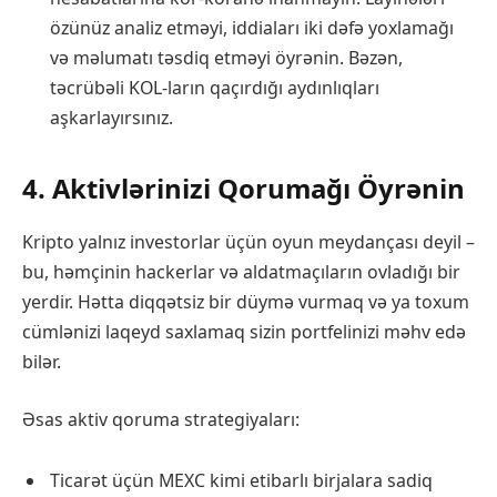
özünüz analiz etməyi, iddiaları iki dəfə yoxlamağı
və məlumatı təsdiq etməyi öyrənin. Bəzən,
təcrübəli KOL-ların qaçırdığı aydınlıqları
aşkarlayırsınız.
4. Aktivlərinizi Qorumağı Öyrənin
Kripto yalnız investorlar üçün oyun meydançası deyil –
bu, həmçinin hackerlar və aldatmaçıların ovladığı bir
yerdir. Hətta diqqətsiz bir düymə vurmaq və ya toxum
cümlənizi laqeyd saxlamaq sizin portfelinizi məhv edə
bilər.
Əsas aktiv qoruma strategiyaları:
Ticarət üçün MEXC kimi etibarlı birjalara sadiq