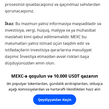
prosesinizi qısaldacaqsınız və qaçınılmaz səhvlərdən
qorunacaqsınız.
İkaz:
Bu məzmun yalnız informasiya məqsədilədir və
investisiya, vergi, hüquq, maliyyə və ya mühasibat
məsləhəti kimi qəbul edilməməlidir. MEXC bu
məlumatları yalnız istinad üçün təqdim edir və
istifadəçilərin investisiya qərarlarına məsuliyyət
daşımır. İnvestiya etməzdən əvvəl riskləri başa
düşdüyünüzdən əmin olun.
MEXC-ə qoşulun və 10.000 USDT qazanın
Ən populyar tokenlərdən, gündəlik airdroplardan, olduqca
aşağı komissiyalardan və hərtərəfli likvidlikdən həzz alın
Qeydiyyatdan Keçin