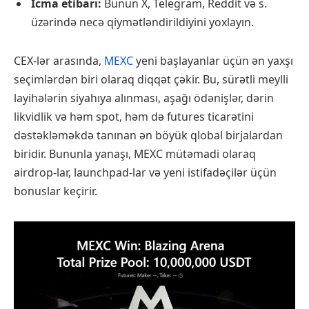
İcma etibarı:
Bunun X, Telegram, Reddit və s.
üzərində necə qiymətləndirildiyini yoxlayın.
CEX-lər arasında,
MEXC
yeni başlayanlar üçün ən yaxşı
seçimlərdən biri olaraq diqqət çəkir. Bu, sürətli meylli
layihələrin siyahıya alınması, aşağı ödənişlər, dərin
likvidlik və həm spot, həm də futures ticarətini
dəstəkləməkdə tanınan ən böyük qlobal birjalardan
biridir. Bununla yanaşı, MEXC mütəmadi olaraq
airdrop-lar, launchpad-lar və yeni istifadəçilər üçün
bonuslar keçirir.