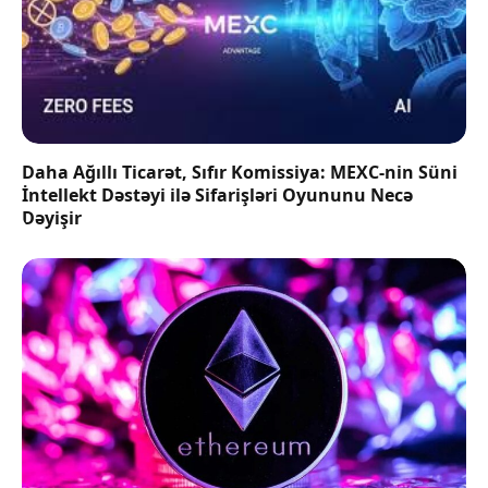
Daha Ağıllı Ticarət, Sıfır Komissiya: MEXC-nin Süni
İntellekt Dəstəyi ilə Sifarişləri Oyununu Necə
Dəyişir