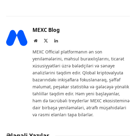
MEXC Blog
Website
X
LinkedIn
(Twitter)
MEXC Official platformanın ən son
yeniləmələrini, məhsul buraxılışlarını, ticarət
xüsusiyyətləri üzrə bələdçiləri və sənaye
analizlərini təqdim edir. Qlobal kriptovalyuta
bazarındakı inkişaflara fokuslanaraq, şəffaf
məlumat, peşəkar statistika və gələcəyə yönəlik
təhlillər təqdim edir. Həm yeni başlayanlar,
həm də təcrübəli treyderlər MEXC ekosisteminə
dair birbaşa yeniləmələri, ətraflı müşahidələri
və rəsmi elanları tapa bilərlər.
Əlaqəli Yazılar