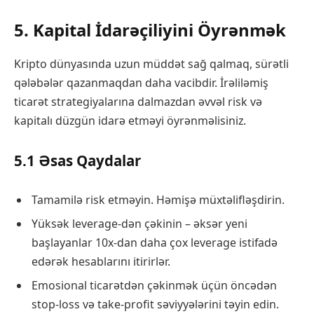
5. Kapital İdarəçiliyini Öyrənmək
Kripto dünyasında uzun müddət sağ qalmaq, sürətli
qələbələr qazanmaqdan daha vacibdir. İrəliləmiş
ticarət strategiyalarına dalmazdan əvvəl risk və
kapitalı düzgün idarə etməyi öyrənməlisiniz.
5.1 Əsas Qaydalar
Tamamilə risk etməyin. Həmişə müxtəlifləşdirin.
Yüksək leverage-dən çəkinin – əksər yeni
başlayanlar 10x-dan daha çox leverage istifadə
edərək hesablarını itirirlər.
Emosional ticarətdən çəkinmək üçün öncədən
stop-loss və take-profit səviyyələrini təyin edin.