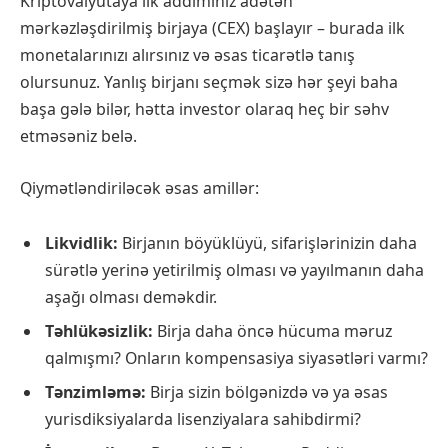
Kriptovalyutaya ilk addımınız adətən
mərkəzləşdirilmiş birjaya (CEX) başlayır – burada ilk
monetalarınızı alırsınız və əsas ticarətlə tanış
olursunuz. Yanlış birjanı seçmək sizə hər şeyi baha
başa gələ bilər, hətta investor olaraq heç bir səhv
etməsəniz belə.
Qiymətləndiriləcək əsas amillər:
Likvidlik:
Birjanın böyüklüyü, sifarişlərinizin daha
sürətlə yerinə yetirilmiş olması və yayılmanın daha
aşağı olması deməkdir.
Təhlükəsizlik:
Birja daha öncə hücuma məruz
qalmışmı? Onların kompensasiya siyasətləri varmı?
Tənzimləmə:
Birja sizin bölgənizdə və ya əsas
yurisdiksiyalarda lisenziyalara sahibdirmi?