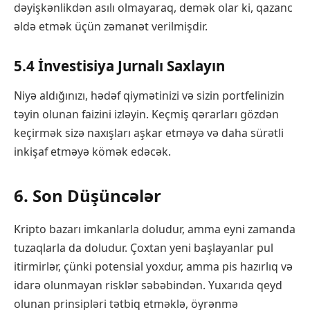
dəyişkənlikdən asılı olmayaraq, demək olar ki, qazanc
əldə etmək üçün zəmanət verilmişdir.
5.4 İnvestisiya Jurnalı Saxlayın
Niyə aldığınızı, hədəf qiymətinizi və sizin portfelinizin
təyin olunan faizini izləyin. Keçmiş qərarları gözdən
keçirmək sizə naxışları aşkar etməyə və daha sürətli
inkişaf etməyə kömək edəcək.
6. Son Düşüncələr
Kripto bazarı imkanlarla doludur, amma eyni zamanda
tuzaqlarla da doludur. Çoxtan yeni başlayanlar pul
itirmirlər, çünki potensial yoxdur, amma pis hazırlıq və
idarə olunmayan risklər səbəbindən. Yuxarıda qeyd
olunan prinsipləri tətbiq etməklə, öyrənmə