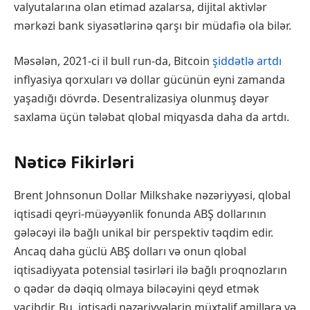
valyutalarına olan etimad azalarsa, dijital aktivlər
mərkəzi bank siyasətlərinə qarşı bir müdafiə ola bilər.
Məsələn, 2021-ci il bull run-da, Bitcoin
şiddətlə artdı
inflyasiya qorxuları və dollar gücünün eyni zamanda
yaşadığı dövrdə. Desentralizasiya olunmuş dəyər
saxlama üçün tələbat qlobal miqyasda daha da artdı.
Nəticə Fikirləri
Brent Johnsonun Dollar Milkshake nəzəriyyəsi, qlobal
iqtisadi qeyri-müəyyənlik fonunda ABŞ dollarının
gələcəyi ilə bağlı unikal bir perspektiv təqdim edir.
Ancaq daha güclü ABŞ dolları və onun qlobal
iqtisadiyyata potensial təsirləri ilə bağlı proqnozların
o qədər də dəqiq olmaya biləcəyini qeyd etmək
vacibdir. Bu, iqtisadi nəzəriyyələrin müxtəlif amillərə və