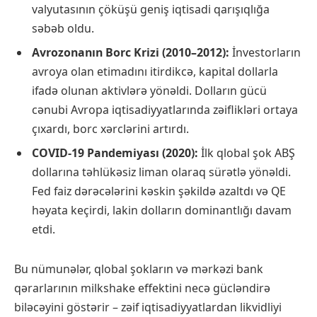
valyutasının çöküşü geniş iqtisadi qarışıqlığa
səbəb oldu.
Avrozonanın Borc Krizi (2010–2012):
İnvestorların
avroya olan etimadını itirdikcə, kapital dollarla
ifadə olunan aktivlərə yönəldi. Dolların gücü
cənubi Avropa iqtisadiyyatlarında zəiflikləri ortaya
çıxardı, borc xərclərini artırdı.
COVID-19 Pandemiyası (2020):
İlk qlobal şok ABŞ
dollarına təhlükəsiz liman olaraq sürətlə yönəldi.
Fed faiz dərəcələrini kəskin şəkildə azaltdı və QE
həyata keçirdi, lakin dolların dominantlığı davam
etdi.
Bu nümunələr, qlobal şokların və mərkəzi bank
qərarlarının milkshake effektini necə gücləndirə
biləcəyini göstərir – zəif iqtisadiyyatlardan likvidliyi