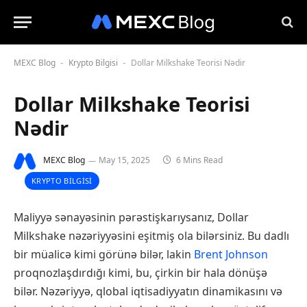
MEXC Blog
Krypto Bilgisi
Dollar Milkshake Teorisi Nədir
-
-
Dollar Milkshake Teorisi
Nədir
MEXC Blog
May 15, 2025
6 Mins Read
KRYPTO BILGISI
Maliyyə sənayəsinin pərəstişkarıysanız, Dollar
Milkshake nəzəriyyəsini eşitmiş ola bilərsiniz. Bu dadlı
bir müalicə kimi görünə bilər, lakin
Brent Johnson
proqnozlaşdırdığı kimi, bu, çirkin bir hala dönüşə
bilər. Nəzəriyyə, qlobal iqtisadiyyatın dinamikasını və