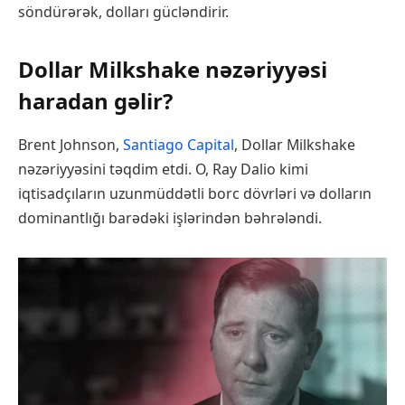
söndürərək, dolları gücləndirir.
Dollar Milkshake nəzəriyyəsi
haradan gəlir?
Brent Johnson,
Santiago Capital
, Dollar Milkshake
nəzəriyyəsini təqdim etdi. O, Ray Dalio kimi
iqtisadçıların uzunmüddətli borc dövrləri və dolların
dominantlığı barədəki işlərindən bəhrələndi.