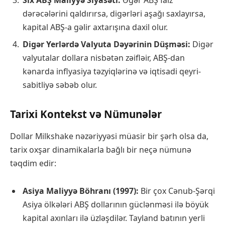
Sıx ABŞ Maliyyə Siyasəti:
Əgər ABŞ faiz
dərəcələrini qaldırırsa, digərləri aşağı saxlayırsa,
kapital ABŞ-a gəlir axtarışına daxil olur.
Digər Yerlərdə Valyuta Dəyərinin Düşməsi:
Digər
valyutalar dollara nisbətən zəifləir, ABŞ-dan
kənarda inflyasiya təzyiqlərinə və iqtisadi qeyri-
sabitliyə səbəb olur.
Tarixi Kontekst və Nümunələr
Dollar Milkshake nəzəriyyəsi müasir bir şərh olsa da,
tarix oxşar dinamikalarla bağlı bir neçə nümunə
təqdim edir:
Asiya Maliyyə Böhranı (1997):
Bir çox Cənub-Şərqi
Asiya ölkələri ABŞ dollarının güclənməsi ilə böyük
kapital axınları ilə üzləşdilər. Tayland batının yerli