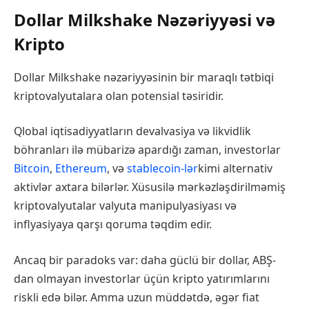
Dollar Milkshake Nəzəriyyəsi və
Kripto
Dollar Milkshake nəzəriyyəsinin bir maraqlı tətbiqi
kriptovalyutalara olan potensial təsiridir.
Qlobal iqtisadiyyatların devalvasiya və likvidlik
böhranları ilə mübarizə apardığı zaman, investorlar
Bitcoin
,
Ethereum
, və
stablecoin-lər
kimi alternativ
aktivlər axtara bilərlər. Xüsusilə mərkəzləşdirilməmiş
kriptovalyutalar valyuta manipulyasiyası və
inflyasiyaya qarşı qoruma təqdim edir.
Ancaq bir paradoks var: daha güclü bir dollar, ABŞ-
dan olmayan investorlar üçün kripto yatırımlarını
riskli edə bilər. Amma uzun müddətdə, əgər fiat