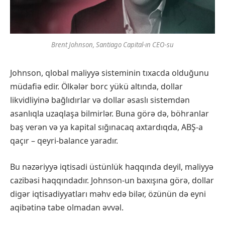
Brent Johnson, Santiago Capital-ın CEO-su
Johnson, qlobal maliyyə sisteminin tıxacda olduğunu
müdafiə edir. Ölkələr borc yükü altında, dollar
likvidliyinə bağlıdırlar və dollar əsaslı sistemdən
asanlıqla uzaqlaşa bilmirlər. Buna görə də, böhranlar
baş verən və ya kapital sığınacaq axtardıqda, ABŞ-a
qaçır – qeyri-balance yaradır.
Bu nəzəriyyə iqtisadi üstünlük haqqında deyil, maliyyə
cazibəsi haqqındadır. Johnson-un baxışına görə, dollar
digər iqtisadiyyatları məhv edə bilər, özünün də eyni
aqibətinə tabe olmadan əvvəl.