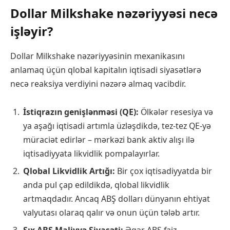
Dollar Milkshake nəzəriyyəsi necə
işləyir?
Dollar Milkshake nəzəriyyəsinin mexanikasını
anlamaq üçün qlobal kapitalın iqtisadi siyasətlərə
necə reaksiya verdiyini nəzərə almaq vacibdir.
İstiqrazın genişlənməsi (QE):
Ölkələr resesiya və
ya aşağı iqtisadi artımla üzləşdikdə, tez-tez QE-yə
müraciət edirlər – mərkəzi bank aktiv alışı ilə
iqtisadiyyata likvidlik pompalayırlar.
Qlobal Likvidlik Artığı:
Bir çox iqtisadiyyatda bir
anda pul çap edildikdə, qlobal likvidlik
artmaqdadır. Ancaq ABŞ dolları dünyanın ehtiyat
valyutası olaraq qalır və onun üçün tələb artır.