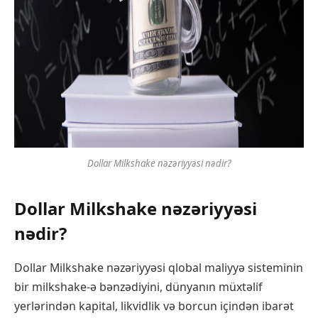
Dollar Milkshake nəzəriyyəsi nədir?
Dollar Milkshake nəzəriyyəsi
nədir?
Dollar Milkshake nəzəriyyəsi qlobal maliyyə sisteminin
bir milkshake-ə bənzədiyini, dünyanın müxtəlif
yerlərindən kapital, likvidlik və borcun içindən ibarət