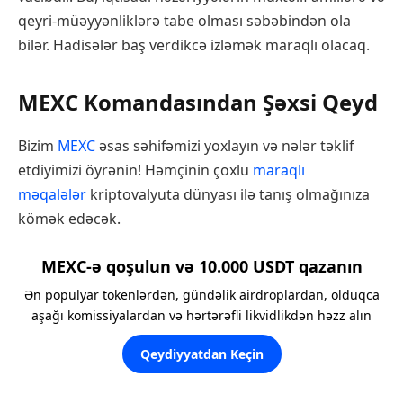
qeyri-müəyyənliklərə tabe olması səbəbindən ola
bilər. Hadisələr baş verdikcə izləmək maraqlı olacaq.
MEXC Komandasından Şəxsi Qeyd
Bizim
MEXC
əsas səhifəmizi yoxlayın və nələr təklif
etdiyimizi öyrənin! Həmçinin çoxlu
maraqlı
məqalələr
kriptovalyuta dünyası ilə tanış olmağınıza
kömək edəcək.
MEXC-ə qoşulun və 10.000 USDT qazanın
Ən populyar tokenlərdən, gündəlik airdroplardan, olduqca
aşağı komissiyalardan və hərtərəfli likvidlikdən həzz alın
Qeydiyyatdan Keçin