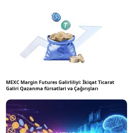
MEXC Margin Futures Gəlirliliyi: İkiqat Ticarət
Gəliri Qazanma fürsətləri və Çağırışları