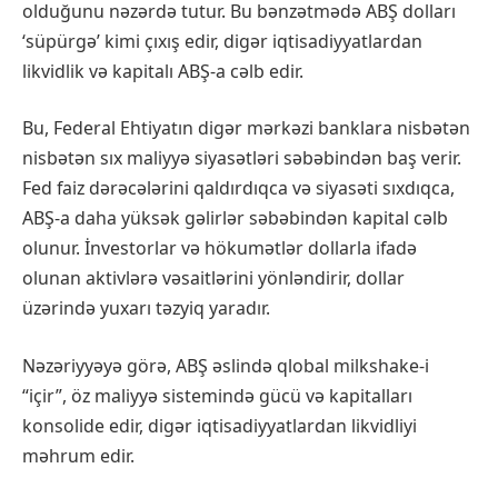
olduğunu nəzərdə tutur. Bu bənzətmədə ABŞ dolları
‘süpürgə’ kimi çıxış edir, digər iqtisadiyyatlardan
likvidlik və kapitalı ABŞ-a cəlb edir.
Bu, Federal Ehtiyatın digər mərkəzi banklara nisbətən
nisbətən sıx maliyyə siyasətləri səbəbindən baş verir.
Fed faiz dərəcələrini qaldırdıqca və siyasəti sıxdıqca,
ABŞ-a daha yüksək gəlirlər səbəbindən kapital cəlb
olunur. İnvestorlar və hökumətlər dollarla ifadə
olunan aktivlərə vəsaitlərini yönləndirir, dollar
üzərində yuxarı təzyiq yaradır.
Nəzəriyyəyə görə, ABŞ əslində qlobal milkshake-i
“içir”, öz maliyyə sistemində gücü və kapitalları
konsolide edir, digər iqtisadiyyatlardan likvidliyi
məhrum edir.