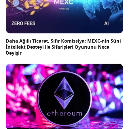
Daha Ağıllı Ticarət, Sıfır Komissiya: MEXC-nin Süni
İntellekt Dəstəyi ilə Sifarişləri Oyununu Necə
Dəyişir