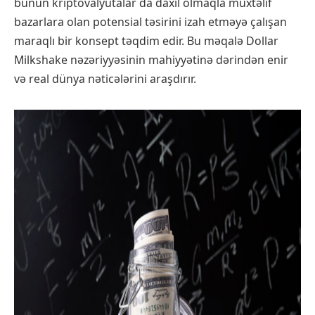
bunun kriptovalyutalar da daxil olmaqla müxtəlif
bazarlara olan potensial təsirini izah etməyə çalışan
maraqlı bir konsept təqdim edir. Bu məqalə Dollar
Milkshake nəzəriyyəsinin mahiyyətinə dərindən enir
və real dünya nəticələrini araşdırır.