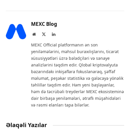
MEXC Blog
Website
X
LinkedIn
(Twitter)
MEXC Official platformanın ən son
yeniləmələrini, məhsul buraxılışlarını, ticarət
xüsusiyyətləri üzrə bələdçiləri və sənaye
analizlərini təqdim edir. Qlobal kriptovalyuta
bazarındakı inkişaflara fokuslanaraq, şəffaf
məlumat, peşəkar statistika və gələcəyə yönəlik
təhlillər təqdim edir. Həm yeni başlayanlar,
həm də təcrübəli treyderlər MEXC ekosisteminə
dair birbaşa yeniləmələri, ətraflı müşahidələri
və rəsmi elanları tapa bilərlər.
Əlaqəli Yazılar