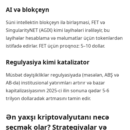
AI və blokçeyn
Süni intellektin blokçeyn ilə birləşməsi, FET və
SingularityNET (AGIX) kimi layihələri irəliləyir, bu
layihələr hesablama və məlumatlar üçün tokenlərdən
istifadə edirlər. FET üçün proqnoz: 5–10 dollar.
Regulyasiya kimi katalizator
Müsbət dəyişikliklər regulyasiyada (məsələn, ABŞ və
AB-də) institusional yatırımları artırır və bazar
kapitalizasiyasının 2025-ci ilin sonuna qədər 5-6
trilyon dollaradək artmasını təmin edir.
Ən yaxşı kriptovalyutanı necə
seçmək olar? Strategiyalar və