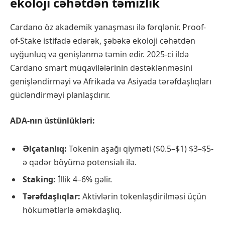
ekoloji cəhətdən təmizlik
Cardano öz akademik yanaşması ilə fərqlənir. Proof-
of-Stake istifadə edərək, şəbəkə ekoloji cəhətdən
uyğunluq və genişlənmə təmin edir. 2025-ci ildə
Cardano smart müqavilələrinin dəstəklənməsini
genişləndirməyi və Afrikada və Asiyada tərəfdaşlıqları
gücləndirməyi planlaşdırır.
ADA-nın üstünlükləri:
Əlçatanlıq:
Tokenin aşağı qiyməti ($0.5–$1) $3–$5-
ə qədər böyümə potensialı ilə.
Staking:
İllik 4–6% gəlir.
Tərəfdaşlıqlar:
Aktivlərin tokenləşdirilməsi üçün
hökumətlərlə əməkdaşlıq.