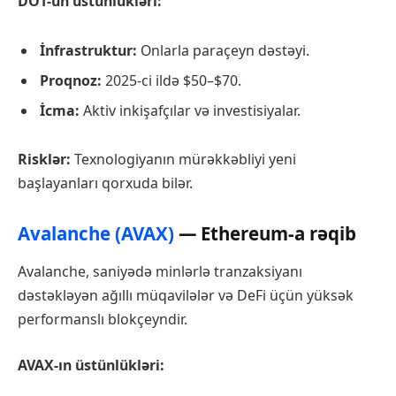
DOT-un üstünlükləri:
İnfrastruktur:
Onlarla paraçeyn dəstəyi.
Proqnoz:
2025-ci ildə $50–$70.
İcma:
Aktiv inkişafçılar və investisiyalar.
Risklər:
Texnologiyanın mürəkkəbliyi yeni
başlayanları qorxuda bilər.
Avalanche (AVAX)
— Ethereum-a rəqib
Avalanche, saniyədə minlərlə tranzaksiyanı
dəstəkləyən ağıllı müqavilələr və DeFi üçün yüksək
performanslı blokçeyndir.
AVAX-ın üstünlükləri: