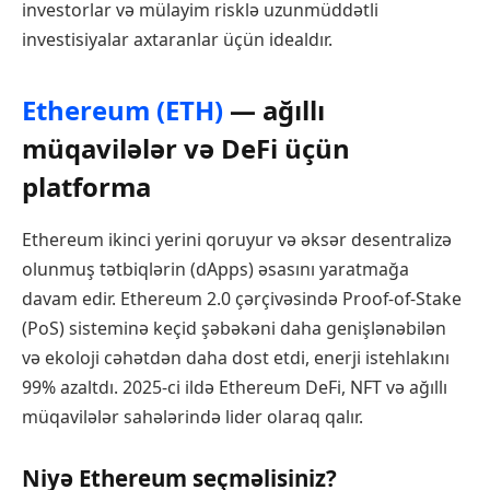
investorlar və mülayim risklə uzunmüddətli
investisiyalar axtaranlar üçün idealdır.
Ethereum (ETH)
— ağıllı
müqavilələr və DeFi üçün
platforma
Ethereum ikinci yerini qoruyur və əksər desentralizə
olunmuş tətbiqlərin (dApps) əsasını yaratmağa
davam edir. Ethereum 2.0 çərçivəsində Proof-of-Stake
(PoS) sisteminə keçid şəbəkəni daha genişlənəbilən
və ekoloji cəhətdən daha dost etdi, enerji istehlakını
99% azaltdı. 2025-ci ildə Ethereum DeFi, NFT və ağıllı
müqavilələr sahələrində lider olaraq qalır.
Niyə Ethereum seçməlisiniz?