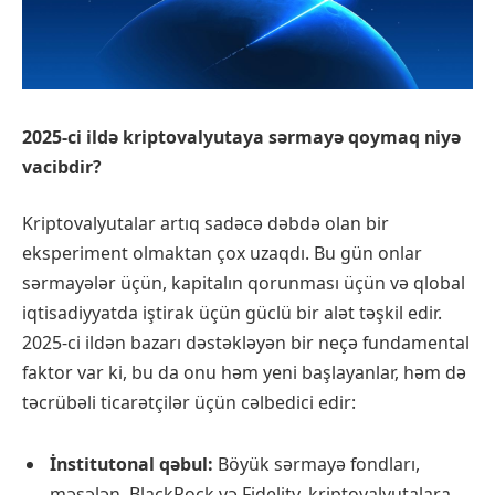
2025-ci ildə kriptovalyutaya sərmayə qoymaq niyə
vacibdir?
Kriptovalyutalar artıq sadəcə dəbdə olan bir
eksperiment olmaktan çox uzaqdı. Bu gün onlar
sərmayələr üçün, kapitalın qorunması üçün və qlobal
iqtisadiyyatda iştirak üçün güclü bir alət təşkil edir.
2025-ci ildən bazarı dəstəkləyən bir neçə fundamental
faktor var ki, bu da onu həm yeni başlayanlar, həm də
təcrübəli ticarətçilər üçün cəlbedici edir:
İnstitutonal qəbul:
Böyük sərmayə fondları,
məsələn, BlackRock və Fidelity, kriptovalyutalara