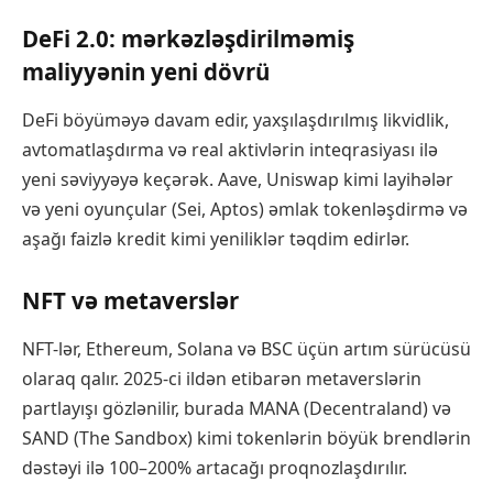
DeFi 2.0: mərkəzləşdirilməmiş
maliyyənin yeni dövrü
DeFi böyüməyə davam edir, yaxşılaşdırılmış likvidlik,
avtomatlaşdırma və real aktivlərin inteqrasiyası ilə
yeni səviyyəyə keçərək. Aave, Uniswap kimi layihələr
və yeni oyunçular (Sei, Aptos) əmlak tokenləşdirmə və
aşağı faizlə kredit kimi yeniliklər təqdim edirlər.
NFT və metaverslər
NFT-lər, Ethereum, Solana və BSC üçün artım sürücüsü
olaraq qalır. 2025-ci ildən etibarən metaverslərin
partlayışı gözlənilir, burada MANA (Decentraland) və
SAND (The Sandbox) kimi tokenlərin böyük brendlərin
dəstəyi ilə 100–200% artacağı proqnozlaşdırılır.