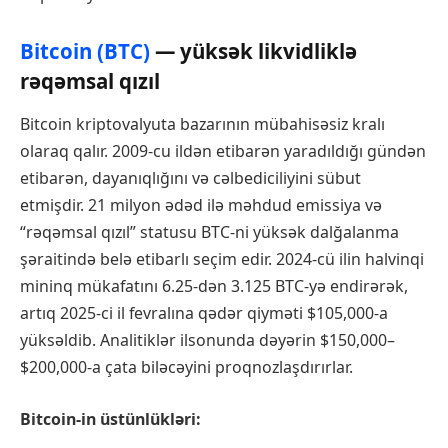
Bitcoin (BTC)
— yüksək likvidliklə
rəqəmsal qızıl
Bitcoin kriptovalyuta bazarının mübahisəsiz kralı
olaraq qalır. 2009-cu ildən etibarən yaradıldığı gündən
etibarən, dayanıqlığını və cəlbediciliyini sübut
etmişdir. 21 milyon ədəd ilə məhdud emissiya və
“rəqəmsal qızıl” statusu BTC-ni yüksək dalğalanma
şəraitində belə etibarlı seçim edir. 2024-cü ilin halvinqi
mininq mükafatını 6.25-dən 3.125 BTC-yə endirərək,
artıq 2025-ci il fevralına qədər qiyməti $105,000-a
yüksəldib. Analitiklər ilsonunda dəyərin $150,000–
$200,000-a çata biləcəyini proqnozlaşdırırlar.
Bitcoin-in üstünlükləri: