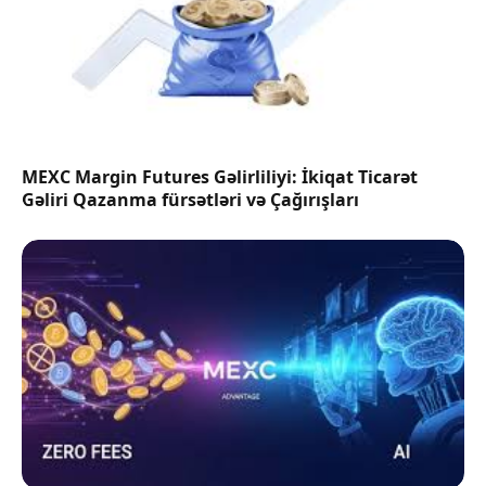
MEXC Margin Futures Gəlirliliyi: İkiqat Ticarət
Gəliri Qazanma fürsətləri və Çağırışları