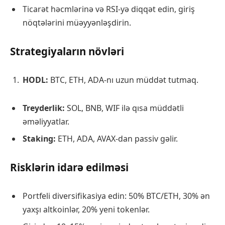
Ticarət həcmlərinə və RSI-yə diqqət edin, giriş
nöqtələrini müəyyənləşdirin.
Strategiyaların növləri
HODL:
BTC, ETH, ADA-nı uzun müddət tutmaq.
Treyderlik:
SOL, BNB, WIF ilə qısa müddətli
əməliyyatlar.
Staking:
ETH, ADA, AVAX-dan passiv gəlir.
Risklərin idarə edilməsi
Portfeli diversifikasiya edin: 50% BTC/ETH, 30% ən
yaxşı altkoinlər, 20% yeni tokenlər.