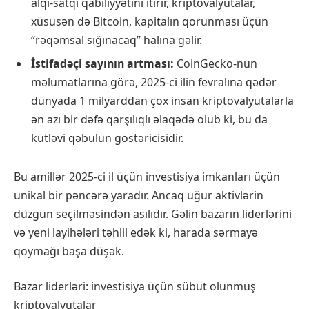
alqı-satqı qabiliyyətini itirir, kriptovalyutalar,
xüsusən də Bitcoin, kapitalın qorunması üçün
“rəqəmsal sığınacaq” halına gəlir.
İstifadəçi sayının artması:
CoinGecko-nun
məlumatlarına görə, 2025-ci ilin fevralına qədər
dünyada 1 milyarddan çox insan kriptovalyutalarla
ən azı bir dəfə qarşılıqlı əlaqədə olub ki, bu da
kütləvi qəbulun göstəricisidir.
Bu amillər 2025-ci il üçün investisiya imkanları üçün
unikal bir pəncərə yaradır. Ancaq uğur aktivlərin
düzgün seçilməsindən asılıdır. Gəlin bazarın liderlərini
və yeni layihələri təhlil edək ki, harada sərmayə
qoymağı başa düşək.
Bazar liderləri: investisiya üçün sübut olunmuş
kriptovalyutalar