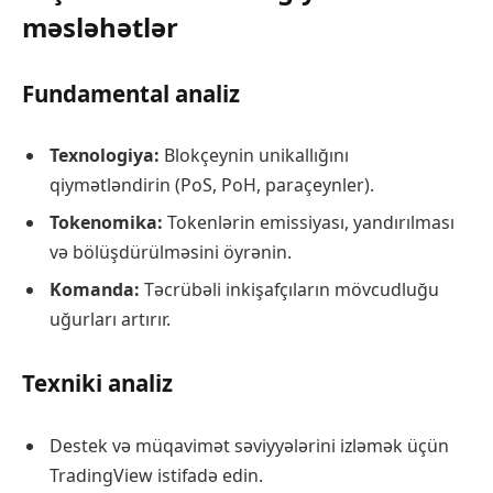
məsləhətlər
Fundamental analiz
Texnologiya:
Blokçeynin unikallığını
qiymətləndirin (PoS, PoH, paraçeynler).
Tokenomika:
Tokenlərin emissiyası, yandırılması
və bölüşdürülməsini öyrənin.
Komanda:
Təcrübəli inkişafçıların mövcudluğu
uğurları artırır.
Texniki analiz
Destek və müqavimət səviyyələrini izləmək üçün
TradingView istifadə edin.