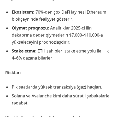
Ekosistem:
70%-dən çox DeFi layihəsi Ethereum
blokçeynində fəaliyyət göstərir.
Qiymət proqnozu:
Analitiklər 2025-ci ilin
dekabrına qədər qiymətlərin $7,000–$10,000-a
yüksələcəyini proqnozlaşdırır.
Stake etmə:
ETH sahibləri stake etmə yolu ilə illik
4–6% qazana bilərlər.
Risklər:
Pik saatlarda yüksək tranzaksiya (gaz) haqları.
Solana və Avalanche kimi daha sürətli şəbəkələrlə
rəqabət.