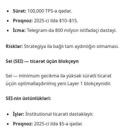
Sürət:
100,000 TPS-ə qədər.
Proqnoz:
2025-ci ildə $10–$15.
İcma:
Telegram-da 800 milyon istifadəçi dəstəyi.
Risklər:
Strategiya ilə bağlı tam aydınlığın olmaması.
Sei (SEI) — ticarət üçün blokçeyn
Sei — minimum gecikmə ilə yüksək sürətli ticarət
üçün optimallaşdırılmış yeni Layer 1 blokçeynidir.
SEI-nin üstünlükləri:
İşlər:
İnstitutional ticarəti dəstəkləyir.
Proqnoz:
2025-ci ildə $5-ə qədər.