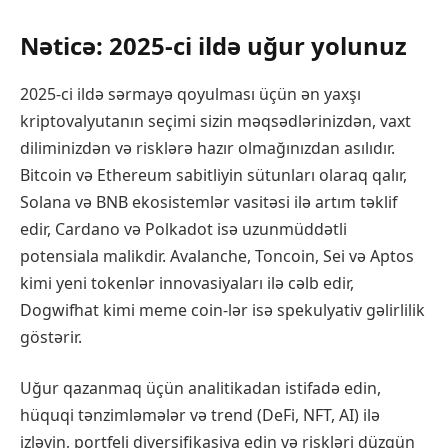
Nəticə: 2025-ci ildə uğur yolunuz
2025-ci ildə sərmayə qoyulması üçün ən yaxşı
kriptovalyutanın seçimi sizin məqsədlərinizdən, vaxt
diliminizdən və risklərə hazır olmağınızdan asılıdır.
Bitcoin və Ethereum sabitliyin sütunları olaraq qalır,
Solana və BNB ekosistemlər vasitəsi ilə artım təklif
edir, Cardano və Polkadot isə uzunmüddətli
potensiala malikdir. Avalanche, Toncoin, Sei və Aptos
kimi yeni tokenlər innovasiyaları ilə cəlb edir,
Dogwifhat kimi meme coin-lər isə spekulyativ gəlirlilik
göstərir.
Uğur qazanmaq üçün analitikadan istifadə edin,
hüquqi tənzimləmələr və trend (DeFi, NFT, AI) ilə
izləyin, portfeli diversifikasiya edin və riskləri düzgün