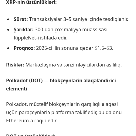
XRP-nin üstünlükləri:
Sürət:
Transaksiyalar 3–5 saniyə içində təsdiqlənir.
Şəriklər:
300-dən çox maliyyə müəssisəsi
RippleNet-i istifadə edir.
Proqnoz:
2025-ci ilin sonuna qədər $1.5–$3.
Risklər:
Mərkəzləşmə və tənzimləyicilərdən asılılıq.
Polkadot (DOT) — blokçeynlərin əlaqələndirici
elementi
Polkadot, müxtəlif blokçeynlərin qarşılıqlı əlaqəsi
üçün paraçeynlərlə platforma təklif edir, bu da onu
Ethereum-a rəqib edir.