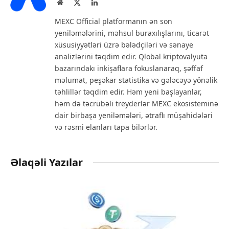
Website
X
LinkedIn
(Twitter)
MEXC Official platformanın ən son
yeniləmələrini, məhsul buraxılışlarını, ticarət
xüsusiyyətləri üzrə bələdçiləri və sənaye
analizlərini təqdim edir. Qlobal kriptovalyuta
bazarındakı inkişaflara fokuslanaraq, şəffaf
məlumat, peşəkar statistika və gələcəyə yönəlik
təhlillər təqdim edir. Həm yeni başlayanlar,
həm də təcrübəli treyderlər MEXC ekosisteminə
dair birbaşa yeniləmələri, ətraflı müşahidələri
və rəsmi elanları tapa bilərlər.
Əlaqəli Yazılar