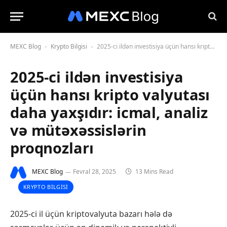
MEXC Blog
Krypto Bilgisi
2025-ci ildən investisiya üçün hansı kripto valyutası daha yaxşıdır: icmal, analiz və mütəxəssislərin proqnozları
-
-
2025-ci ildən investisiya
üçün hansı kripto valyutası
daha yaxşıdır: icmal, analiz
və mütəxəssislərin
proqnozları
MEXC Blog
Fevral 28, 2025
13 Mins Read
KRYPTO BILGISI
2025-ci il üçün kriptovalyuta bazarı hələ də