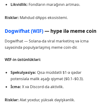
Likvidlik:
Fondların marağının artması.
Risklər:
Məhdud dApps ekosistemi.
Dogwifhat (WIF)
— hype ilə meme coin
Dogwifhat — Solana-da viral marketinq və icma
sayəsində populyarlaşmış meme coin-dir.
WIF-in üstünlükləri:
Spekulyasiya:
Qısa müddətli $1-ə qədər
potensiala malik aşağı qiymət ($0.1–$0.3).
İcma:
X və Discord-da aktivlik.
Risklər:
Alət yoxdur, yüksək dəyişkənlik.