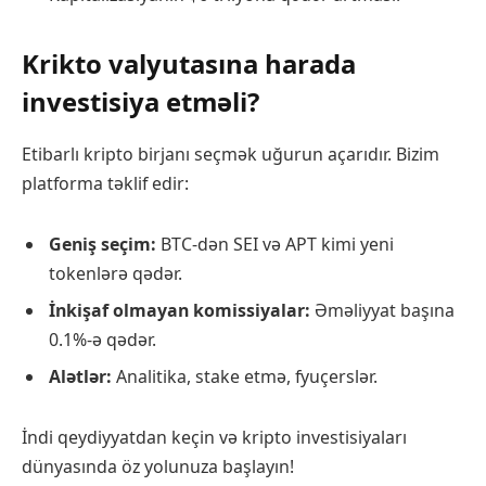
Krikto valyutasına harada
investisiya etməli?
Etibarlı kripto birjanı seçmək uğurun açarıdır. Bizim
platforma təklif edir:
Geniş seçim:
BTC-dən SEI və APT kimi yeni
tokenlərə qədər.
İnkişaf olmayan komissiyalar:
Əməliyyat başına
0.1%-ə qədər.
Alətlər:
Analitika, stake etmə, fyuçerslər.
İndi qeydiyyatdan keçin və kripto investisiyaları
dünyasında öz yolunuza başlayın!