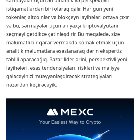
sərmayələr üçün ən dinamik və perspektivli
istiqamətlərdən biri olaraq qalır. Hər gün yeni
tokenlər, altcoinlər və blokçeyn layihələri ortaya çıxır
və bu, sərmayələr üçün ən yaxşı kriptovalyutanı
seçməyi getdikcə çətinləşdirir. Bu məqalədə, sizə
məlumatlı bir qərar verməkdə kömək etmək üçün
analitik məlumatlara əsaslanaraq dərin ekspertiz
təhlili aparacağıq. Bazar liderlərini, perspektivli yeni
layihələri, əsas tendensiyaları, riskləri və maliyyə
gələcəyinizi müəyyənləşdirəcək strategiyaları
nəzərdən keçirəcəyik.