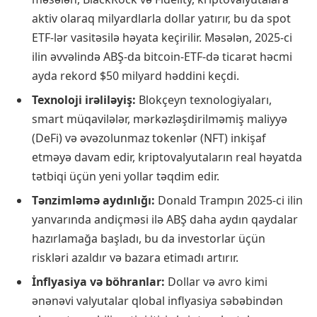
aktiv olaraq milyardlarla dollar yatırır, bu da spot
ETF-lər vasitəsilə həyata keçirilir. Məsələn, 2025-ci
ilin əvvəlində ABŞ-da bitcoin-ETF-də ticarət həcmi
ayda rekord $50 milyard həddini keçdi.
Texnoloji irəliləyiş:
Blokçeyn texnologiyaları,
smart müqavilələr, mərkəzləşdirilməmiş maliyyə
(DeFi) və əvəzolunmaz tokenlər (NFT) inkişaf
etməyə davam edir, kriptovalyutaların real həyatda
tətbiqi üçün yeni yollar təqdim edir.
Tənzimləmə aydınlığı:
Donald Trampın 2025-ci ilin
yanvarında andiçməsi ilə ABŞ daha aydın qaydalar
hazırlamağa başladı, bu da investorlar üçün
riskləri azaldır və bazara etimadı artırır.
İnflyasiya və böhranlar:
Dollar və avro kimi
ənənəvi valyutalar qlobal inflyasiya səbəbindən