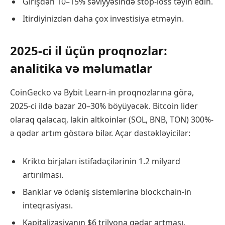
Girişdən 10–15% səviyyəsində stop-loss təyin edin.
Itirdiyinizdən daha çox investisiya etməyin.
2025-ci il üçün proqnozlar:
analitika və məlumatlar
CoinGecko və Bybit Learn-in proqnozlarına görə,
2025-ci ildə bazar 20–30% böyüyəcək. Bitcoin lider
olaraq qalacaq, lakin altkoinlər (SOL, BNB, TON) 300%-
ə qədər artım göstərə bilər. Açar dəstəkləyicilər:
Krikto birjaları istifadəçilərinin 1.2 milyard
artırılması.
Banklar və ödəniş sistemlərinə blockchain-in
inteqrasiyası.
Kapitalizasiyanın $6 trilyona qədər artması.