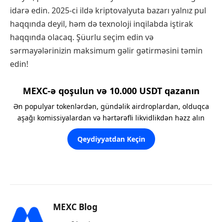
idarə edin. 2025-ci ildə kriptovalyuta bazarı yalnız pul
haqqında deyil, həm də texnoloji inqilabda iştirak
haqqında olacaq. Şüurlu seçim edin və
sərmayələrinizin maksimum gəlir gətirməsini təmin
edin!
MEXC-ə qoşulun və 10.000 USDT qazanın
Ən populyar tokenlərdən, gündəlik airdroplardan, olduqca
aşağı komissiyalardan və hərtərəfli likvidlikdən həzz alın
Qeydiyyatdan Keçin
MEXC Blog