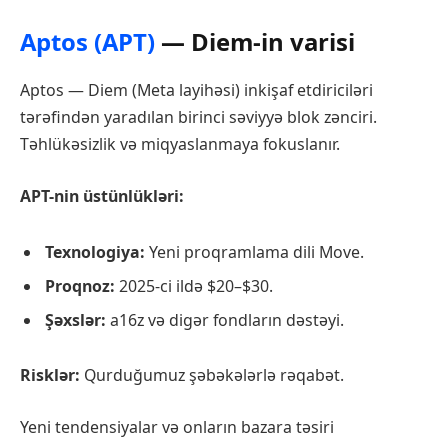
Aptos (APT)
— Diem-in varisi
Aptos — Diem (Meta layihəsi) inkişaf etdiriciləri
tərəfindən yaradılan birinci səviyyə blok zənciri.
Təhlükəsizlik və miqyaslanmaya fokuslanır.
APT-nin üstünlükləri:
Texnologiya:
Yeni proqramlama dili Move.
Proqnoz:
2025-ci ildə $20–$30.
Şəxslər:
a16z və digər fondların dəstəyi.
Risklər:
Qurduğumuz şəbəkələrlə rəqabət.
Yeni tendensiyalar və onların bazara təsiri