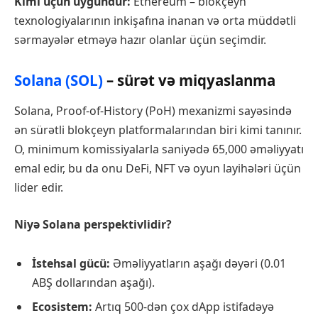
Kimi üçün uyğundur:
Ethereum – blokçeyn
texnologiyalarının inkişafına inanan və orta müddətli
sərmayələr etməyə hazır olanlar üçün seçimdir.
Solana (SOL)
– sürət və miqyaslanma
Solana, Proof-of-History (PoH) mexanizmi sayəsində
ən sürətli blokçeyn platformalarından biri kimi tanınır.
O, minimum komissiyalarla saniyədə 65,000 əməliyyatı
emal edir, bu da onu DeFi, NFT və oyun layihələri üçün
lider edir.
Niyə Solana perspektivlidir?
İstehsal gücü:
Əməliyyatların aşağı dəyəri (0.01
ABŞ dollarından aşağı).
Ecosistem:
Artıq 500-dən çox dApp istifadəyə