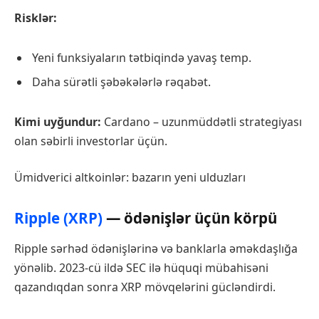
Risklər:
Yeni funksiyaların tətbiqində yavaş temp.
Daha sürətli şəbəkələrlə rəqabət.
Kimi uyğundur:
Cardano – uzunmüddətli strategiyası
olan səbirli investorlar üçün.
Ümidverici altkoinlər: bazarın yeni ulduzları
Ripple (XRP)
— ödənişlər üçün körpü
Ripple sərhəd ödənişlərinə və banklarla əməkdaşlığa
yönəlib. 2023-cü ildə SEC ilə hüquqi mübahisəni
qazandıqdan sonra XRP mövqelərini gücləndirdi.