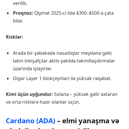
verilib.
Proqnoz:
Qiymət 2025-ci ildə $300–$500-a çata
bilər.
Risklər:
Arada bir şəbəkədə nasazlıqlar meydana gəlir,
lakin inkişafçılar aktiv şəkildə təkmilləşdirmələr
üzərində işləyirlər.
Digər Layer 1 blokçeynləri ilə yüksək rəqabət.
Kimi üçün uyğundur:
Solana – yüksək gəlir axtaran
və orta risklərə hazır olanlar üçün.
Cardano (ADA)
– elmi yanaşma və