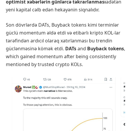
optimist xəbərlərin günlərcə təkrarlanması
adətən
yeni kapital cəlb edən hekayənin siqnalıdır.
Son dövrlərdə DATs, Buyback tokens kimi terminlər
güclü momentum əldə etdi və etibarlı kripto KOL-lar
tərəfindən ardıcıl olaraq xatırlanması bu trendin
güclənməsinə kömək etdi.
DATs
and
Buyback tokens
,
which gained momentum after being consistently
mentioned by trusted crypto KOLs.