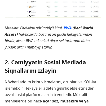
Məsələn: Cədvəldə göründüyü kimi,
RWA
(Real World
Assets)
hal-hazırda bazarın ən güclü hekayələrindən
biridir, əksər RWA tokenləri digər sektorlardan daha
yüksək artım nümayiş etdirir.
2. Cəmiyyətin Sosial Mediada
Siqnallarını İzləyin
Növbəti addım kripto icmalarını, qrupları və KOL-ları
izləməkdir. Hekayələr adətən gəlirlik əldə etmədən
əvvəl sosial platformalarda trend edir. Müxtəlif
mənbələrdə bir neçə
açar söz, müzakirə və ya