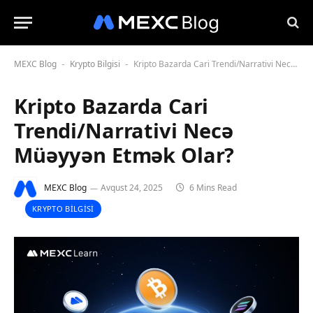
MEXC Blog
Krypto Bilgisi
Kripto Bazarda Cari Trendi/Narrativi Necə Müəyyən Etmək Olar?
-
-
Kripto Bazarda Cari
Trendi/Narrativi Necə
Müəyyən Etmək Olar?
MEXC Blog
Avqust 24, 2025
6 Mins Read
KRYPTO BILGISI