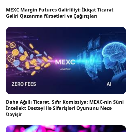
MEXC Margin Futures Gəlirliliyi: İkiqat Ticarət
Gəliri Qazanma fürsətləri və Çağırışları
Daha Ağıllı Ticarət, Sıfır Komissiya: MEXC-nin Süni
İntellekt Dəstəyi ilə Sifarişləri Oyununu Necə
Dəyişir