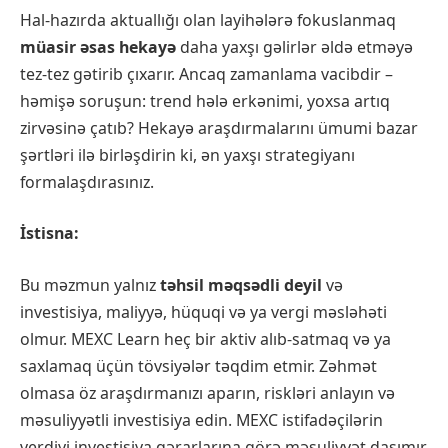
Hal-hazırda aktuallığı olan layihələrə fokuslanmaq
müasir əsas hekayə
daha yaxşı gəlirlər əldə etməyə
tez-tez gətirib çıxarır. Ancaq zamanlama vacibdir –
həmişə soruşun: trend hələ erkənimi, yoxsa artıq
zirvəsinə çatıb? Hekayə araşdırmalarını ümumi bazar
şərtləri ilə birləşdirin ki, ən yaxşı strategiyanı
formalaşdırasınız.
İstisna:
Bu məzmun yalnız
təhsil məqsədli deyil
və
investisiya, maliyyə, hüquqi və ya vergi məsləhəti
olmur. MEXC Learn heç bir aktiv alıb-satmaq və ya
saxlamaq üçün tövsiyələr təqdim etmir. Zəhmət
olmasa öz araşdırmanızı aparın, riskləri anlayın və
məsuliyyətli investisiya edin. MEXC istifadəçilərin
verdiyi investisiya qərarlarına görə məsuliyyət daşımır.