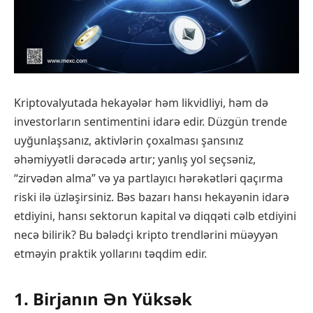
Kriptovalyutada hekayələr həm likvidliyi, həm də
investorların sentimentini idarə edir. Düzgün trende
uyğunlaşsanız, aktivlərin çoxalması şansınız
əhəmiyyətli dərəcədə artır; yanlış yol seçsəniz,
“zirvədən alma” və ya partlayıcı hərəkətləri qaçırma
riski ilə üzləşirsiniz. Bəs bazarı hansı hekayənin idarə
etdiyini, hansı sektorun kapital və diqqəti cəlb etdiyini
necə bilirik? Bu bələdçi kripto trendlərini müəyyən
etməyin praktik yollarını təqdim edir.
1. Birjanın Ən Yüksək