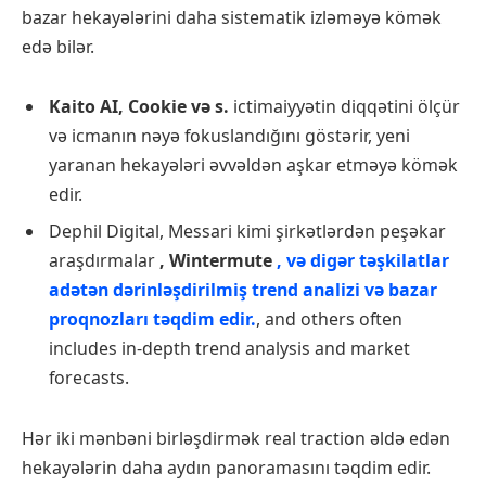
bazar hekayələrini daha sistematik izləməyə kömək
edə bilər.
Kaito AI, Cookie və s.
ictimaiyyətin diqqətini ölçür
və icmanın nəyə fokuslandığını göstərir, yeni
yaranan hekayələri əvvəldən aşkar etməyə kömək
edir.
Dephil Digital, Messari kimi şirkətlərdən peşəkar
araşdırmalar
, Wintermute
, və digər təşkilatlar
adətən dərinləşdirilmiş trend analizi və bazar
proqnozları təqdim edir.
, and others often
includes in-depth trend analysis and market
forecasts.
Hər iki mənbəni birləşdirmək real traction əldə edən
hekayələrin daha aydın panoramasını təqdim edir.