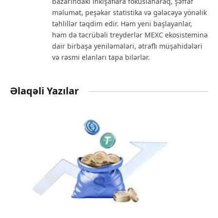
bazarındakı inkişaflara fokuslanaraq, şəffaf
məlumat, peşəkar statistika və gələcəyə yönəlik
təhlillər təqdim edir. Həm yeni başlayanlar,
həm də təcrübəli treyderlər MEXC ekosisteminə
dair birbaşa yeniləmələri, ətraflı müşahidələri
və rəsmi elanları tapa bilərlər.
Əlaqəli Yazılar