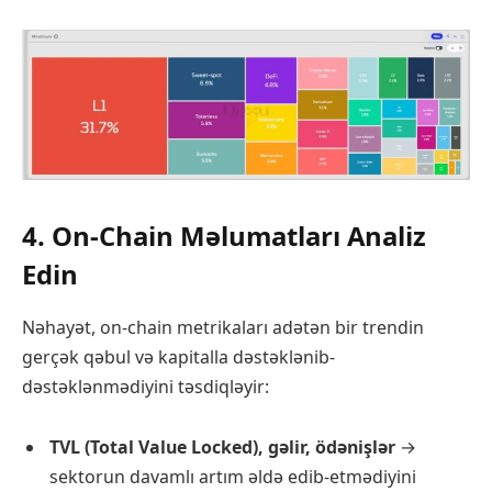
4. On-Chain Məlumatları Analiz
Edin
Nəhayət, on-chain metrikaları adətən bir trendin
gerçək qəbul və kapitalla dəstəklənib-
dəstəklənmədiyini təsdiqləyir:
TVL (Total Value Locked), gəlir, ödənişlər
→
sektorun davamlı artım əldə edib-etmədiyini