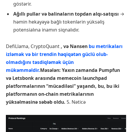
göstərir.
Ağıllı pullar və balinaların topdan alqı-satqısı
→
həmin hekayəyə bağlı tokenlərin yüksəliş
potensialına inamın siqnalıdır.
DefiLlama, CryptoQuant
, və Nansen
bu metrikaları
izləmək və bir trendin həqiqətən güclü olub-
olmadığını təsdiqləmək üçün
mükəmməldir.
Məsələn: Yaxın zamanda Pumpfun
və Letsbonk arasında memecoin launchpad
platformalarının “mücadiləsi” yaşandı, bu, bu iki
platformanın on-chain metrikalarının
yüksəlməsinə səbəb oldu.
5. Nəticə