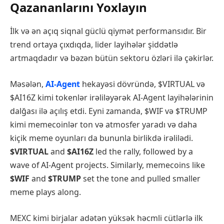
Qazananlarını Yoxlayın
İlk və ən açıq siqnal güclü qiymət performansıdır. Bir
trend ortaya çıxdıqda, lider layihələr şiddətlə
artmaqdadır və bəzən bütün sektoru özləri ilə çəkirlər.
Məsələn,
AI-Agent
hekayəsi dövründə, $VIRTUAL və
$AI16Z kimi tokenlər irəliləyərək AI-Agent layihələrinin
dalğası ilə açılış etdi. Eyni zamanda, $WIF və $TRUMP
kimi memecoinlər ton və atmosfer yaradı və daha
kiçik meme oyunları da bununla birlikdə irəlilədi.
$VIRTUAL
and
$AI16Z
led the rally, followed by a
wave of AI-Agent projects. Similarly, memecoins like
$WIF
and
$TRUMP
set the tone and pulled smaller
meme plays along.
MEXC kimi birjalar adətən yüksək həcmli cütlərlə ilk