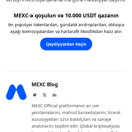
MEXC-ə qoşulun və 10.000 USDT qazanın
Ən populyar tokenlərdən, gündəlik airdroplardan, olduqca
aşağı komissiyalardan və hərtərəfli likvidlikdən həzz alın
Qeydiyyatdan Keçin
MEXC Blog
Website
X
LinkedIn
(Twitter)
MEXC Official platformanın ən son
yeniləmələrini, məhsul buraxılışlarını, ticarət
xüsusiyyətləri üzrə bələdçiləri və sənaye
analizlərini təqdim edir. Qlobal kriptovalyuta