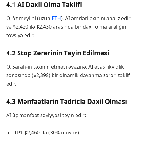
4.1 AI Daxil Olma Təklifi
O, öz meylini (uzun
ETH
). AI əmrləri axınını analiz edir
və $2,420 ilə $2,430 arasında bir daxil olma aralığını
tövsiyə edir.
4.2 Stop Zərərinin Təyin Edilməsi
O, Sarah-ın təxmin etməsi əvəzinə, AI əsas likvidlik
zonasında ($2,398) bir dinamik dayanma zərəri təklif
edir.
4.3 Mənfəətlərin Tədriclə Daxil Olması
AI üç mənfəət səviyyəsi təyin edir:
TP1 $2,460-da (30% mövqe)