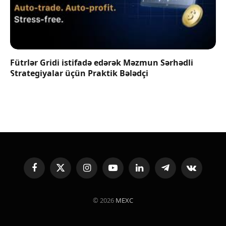
Fütrlər Gridi istifadə edərək Məzmun Sərhədli
Strategiyalar üçün Praktik Bələdçi
Facebook
X
Instagram
YouTube
LinkedIn
Telegram
VKontakte
(Twitter)
© 2026
MEXC