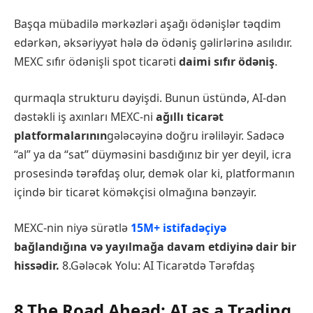
Başqa mübadilə mərkəzləri aşağı ödənişlər təqdim
edərkən, əksəriyyət hələ də ödəniş gəlirlərinə asılıdır.
MEXC sıfır ödənişli spot ticarəti
daimi sıfır ödəniş
.
qurmaqla strukturu dəyişdi. Bunun üstündə, AI-dən
dəstəkli iş axınları MEXC-ni
ağıllı ticarət
platformalarının
gələcəyinə doğru irəliləyir. Sadəcə
“al” ya da “sat” düyməsini basdığınız bir yer deyil, icra
prosesində tərəfdaş olur, demək olar ki, platformanın
içində bir ticarət köməkçisi olmağına bənzəyir.
MEXC-nin niyə sürətlə
15M+ istifadəçiyə
bağlandığına və yayılmağa davam etdiyinə dair bir
hissədir.
8.Gələcək Yolu: AI Ticarətdə Tərəfdaş
8.The Road Ahead: AI as a Trading