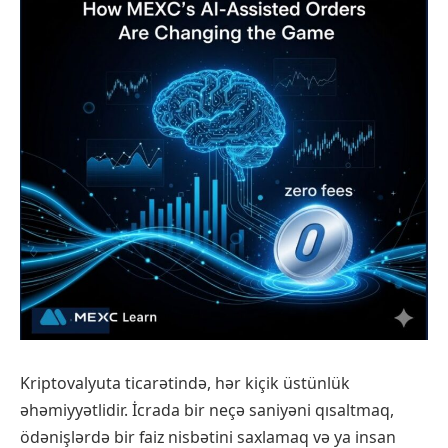
Kriptovalyuta ticarətində, hər kiçik üstünlük
əhəmiyyətlidir. İcrada bir neçə saniyəni qısaltmaq,
ödənişlərdə bir faiz nisbətini saxlamaq və ya insan