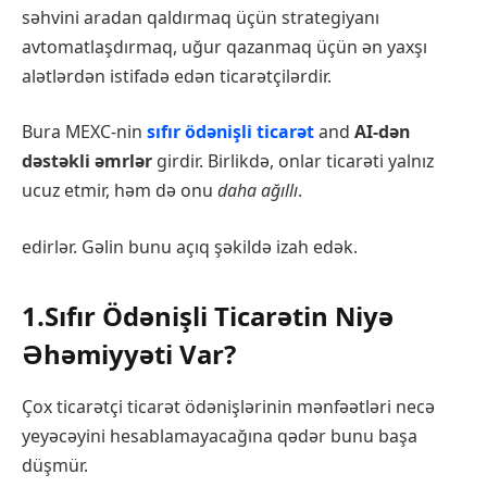
səhvini aradan qaldırmaq üçün strategiyanı
avtomatlaşdırmaq, uğur qazanmaq üçün ən yaxşı
alətlərdən istifadə edən ticarətçilərdir.
Bura MEXC-nin
sıfır ödənişli ticarət
and
AI-dən
dəstəkli əmrlər
girdir. Birlikdə, onlar ticarəti yalnız
ucuz etmir, həm də onu
daha ağıllı
.
edirlər. Gəlin bunu açıq şəkildə izah edək.
1.Sıfır Ödənişli Ticarətin Niyə
Əhəmiyyəti Var?
Çox ticarətçi ticarət ödənişlərinin mənfəətləri necə
yeyəcəyini hesablamayacağına qədər bunu başa
düşmür.