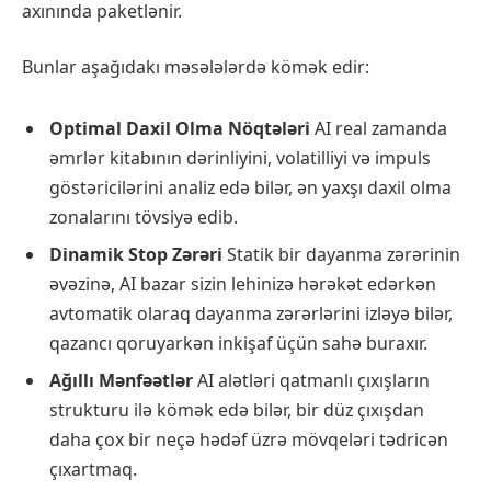
axınında paketlənir.
Bunlar aşağıdakı məsələlərdə kömək edir:
Optimal Daxil Olma Nöqtələri
AI real zamanda
əmrlər kitabının dərinliyini, volatilliyi və impuls
göstəricilərini analiz edə bilər, ən yaxşı daxil olma
zonalarını tövsiyə edib.
Dinamik Stop Zərəri
Statik bir dayanma zərərinin
əvəzinə, AI bazar sizin lehinizə hərəkət edərkən
avtomatik olaraq dayanma zərərlərini izləyə bilər,
qazancı qoruyarkən inkişaf üçün sahə buraxır.
Ağıllı Mənfəətlər
AI alətləri qatmanlı çıxışların
strukturu ilə kömək edə bilər, bir düz çıxışdan
daha çox bir neçə hədəf üzrə mövqeləri tədricən
çıxartmaq.