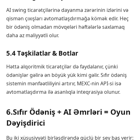
AI swing ticarətçilərinə dayanma zərərinin izlərini və
qismən çıxışları avtomatlaşdırmağa kömək edir. Heç
bir ödəniş olmadan mövqeləri həftələrlə saxlamaq
daha az maliyyətli olur.
5.4 Təşkilatlar & Botlar
Hətta alqoritmik ticarətçilər də faydalanır, çünki
ödənişlər gəlirə ən böyük yük kimi gəlir. Sıfır ödəniş
sistemin mənfəətliliyini artırır, MEXC-nin API-si isə
avtomatlaşdırma ilə asanlıqla inteqrasiya olunur.
6.Sıfır Ödəniş + AI Əmrləri = Oyun
Dəyişdirici
Bu iki xüsusiyyəti birləşdirəndə güclü bir şey baş verir: