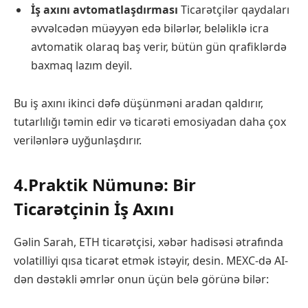
İş axını avtomatlaşdırması
Ticarətçilər qaydaları
əvvəlcədən müəyyən edə bilərlər, beləliklə icra
avtomatik olaraq baş verir, bütün gün qrafiklərdə
baxmaq lazım deyil.
Bu iş axını ikinci dəfə düşünməni aradan qaldırır,
tutarlılığı təmin edir və ticarəti emosiyadan daha çox
verilənlərə uyğunlaşdırır.
4.Praktik Nümunə: Bir
Ticarətçinin İş Axını
Gəlin Sarah, ETH ticarətçisi, xəbər hadisəsi ətrafında
volatilliyi qısa ticarət etmək istəyir, desin. MEXC-də AI-
dən dəstəkli əmrlər onun üçün belə görünə bilər: