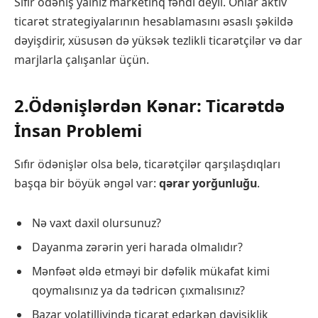
Sıfır ödəniş yalnız marketinq fəndi deyil. Onlar aktiv
ticarət strategiyalarının hesablamasını əsaslı şəkildə
dəyişdirir, xüsusən də yüksək tezlikli ticarətçilər və dar
marjlarla çalışanlar üçün.
2.Ödənişlərdən Kənar: Ticarətdə
İnsan Problemi
Sıfır ödənişlər olsa belə, ticarətçilər qarşılaşdıqları
başqa bir böyük əngəl var:
qərar yorğunluğu
.
Nə vaxt daxil olursunuz?
Dayanma zərərin yeri harada olmalıdır?
Mənfəət əldə etməyi bir dəfəlik mükafat kimi
qoymalısınız ya da tədricən çıxmalısınız?
Bazar volatilliyində ticarət edərkən dəyişiklik