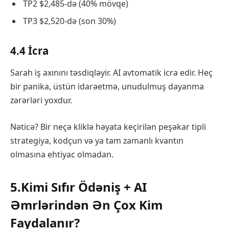
TP2 $2,485-də (40% mövqe)
TP3 $2,520-də (son 30%)
4.4 İcra
Sarah iş axınını təsdiqləyir. AI avtomatik icra edir. Heç
bir panika, üstün idarəetmə, unudulmuş dayanma
zərərləri yoxdur.
Nəticə? Bir neçə kliklə həyata keçirilən peşəkar tipli
strategiya, kodçun və ya tam zamanlı kvantın
olmasına ehtiyac olmadan.
5.Kimi Sıfır Ödəniş + AI
Əmrlərindən Ən Çox Kim
Faydalanır?