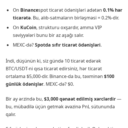
On
Binance
spot ticarət ödənişləri adətən
0.1% hər
ticarətə
. Bu, alıb-satmaların birləşməsi = 0.2%-dir.
On
KuCoin
, strukturu oxşardır, amma VIP
səviyyələri bunu bir az aşağı salır.
MEXC-də?
Spotda sıfır ticarət ödənişləri
.
İndi, düşünün ki, siz gündə 10 ticarət edərək
BTC/USDT-ni qısa ticarət edirsiniz, hər ticarət
ortalama $5,000-dir. Binance-da bu, təxminən
$100
günlük ödənişlər
. MEXC-də? $0.
Bir ay ərzində bu,
$3,000 qənaət edilmiş xərclərdir
—
bu, mübadilə üçün getmək əvəzinə PnL sütununda
qalır.