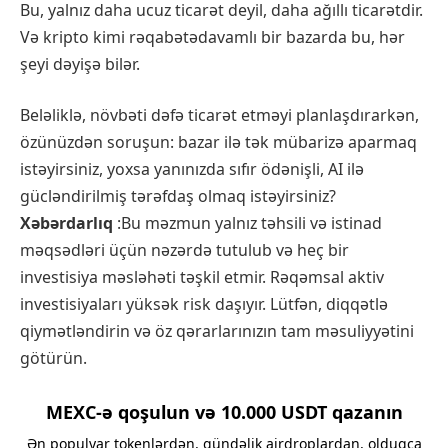
Bu, yalnız daha ucuz ticarət deyil, daha ağıllı ticarətdir.
Və kripto kimi rəqabətədavamlı bir bazarda bu, hər
şeyi dəyişə bilər.
Beləliklə, növbəti dəfə ticarət etməyi planlaşdırarkən,
özünüzdən soruşun: bazar ilə tək mübarizə aparmaq
istəyirsiniz, yoxsa yanınızda sıfır ödənişli, AI ilə
gücləndirilmiş tərəfdaş olmaq istəyirsiniz?
Xəbərdarlıq
:Bu məzmun yalnız təhsili və istinad
məqsədləri üçün nəzərdə tutulub və heç bir
investisiya məsləhəti təşkil etmir. Rəqəmsal aktiv
investisiyaları yüksək risk daşıyır. Lütfən, diqqətlə
qiymətləndirin və öz qərarlarınızın tam məsuliyyətini
götürün.
MEXC-ə qoşulun və 10.000 USDT qazanın
Ən populyar tokenlərdən, gündəlik airdroplardan, olduqca