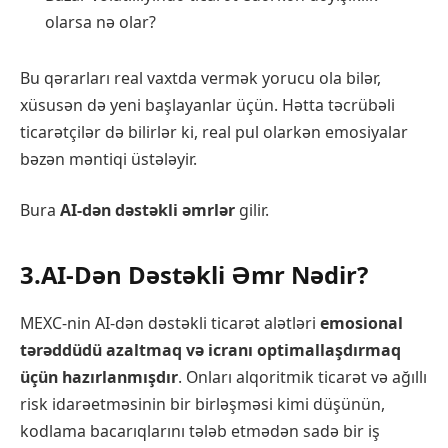
olarsa nə olar?
Bu qərarları real vaxtda vermək yorucu ola bilər,
xüsusən də yeni başlayanlar üçün. Hətta təcrübəli
ticarətçilər də bilirlər ki, real pul olarkən emosiyalar
bəzən məntiqi üstələyir.
Bura
AI-dən dəstəkli əmrlər
gilir.
3.AI-Dən Dəstəkli Əmr Nədir?
MEXC-nin AI-dən dəstəkli ticarət alətləri
emosional
tərəddüdü azaltmaq və icranı optimallaşdırmaq
üçün hazırlanmışdır
. Onları alqoritmik ticarət və ağıllı
risk idarəetməsinin bir birləşməsi kimi düşünün,
kodlama bacarıqlarını tələb etmədən sadə bir iş