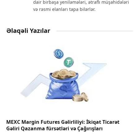
dair birbaşa yeniləmələri, ətraflı müşahidələri
və rəsmi elanları tapa bilərlər.
Əlaqəli Yazılar
MEXC Margin Futures Gəlirliliyi: İkiqat Ticarət
Gəliri Qazanma fürsətləri və Çağırışları