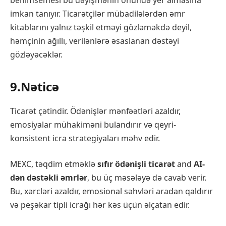
imkan tanıyır. Ticarətçilər mübadilələrdən əmr
kitablarını yalnız təşkil etməyi gözləməkdə deyil,
həmçinin ağıllı, verilənlərə əsaslanan dəstəyi
gözləyəcəklər.
9.Nəticə
Ticarət çətindir. Ödənişlər mənfəətləri azaldır,
emosiyalar mühakiməni bulandırır və qeyri-
konsistent icra strategiyaları məhv edir.
MEXC, təqdim etməklə
sıfır ödənişli ticarət
and
AI-
dən dəstəkli əmrlər
, bu üç məsələyə də cavab verir.
Bu, xərcləri azaldır, emosional səhvləri aradan qaldırır
və peşəkar tipli icrağı hər kəs üçün əlçatan edir.