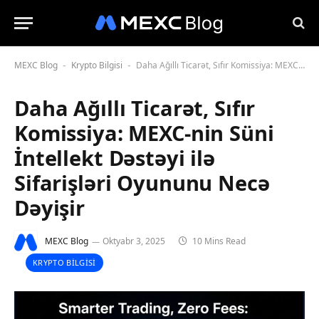
MEXC Blog
Krypto Bilgisi
Daha Ağıllı Ticarət, Sıfır Komissiya: MEXC-nin Süni İntellekt Dəstəyi ilə Sifarişləri Oyununu Necə Dəyişir
-
-
Daha Ağıllı Ticarət, Sıfır
Komissiya: MEXC-nin Süni
İntellekt Dəstəyi ilə
Sifarişləri Oyununu Necə
Dəyişir
MEXC Blog
Oktyabr 3, 2025
10 Mins Read
KRYPTO BILGISI