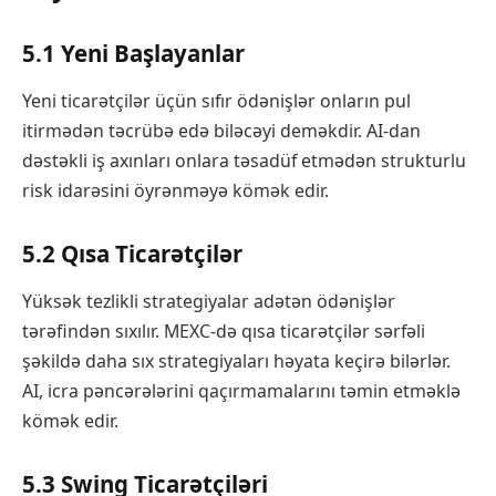
5.1 Yeni Başlayanlar
Yeni ticarətçilər üçün sıfır ödənişlər onların pul
itirmədən təcrübə edə biləcəyi deməkdir. AI-dan
dəstəkli iş axınları onlara təsadüf etmədən strukturlu
risk idarəsini öyrənməyə kömək edir.
5.2 Qısa Ticarətçilər
Yüksək tezlikli strategiyalar adətən ödənişlər
tərəfindən sıxılır. MEXC-də qısa ticarətçilər sərfəli
şəkildə daha sıx strategiyaları həyata keçirə bilərlər.
AI, icra pəncərələrini qaçırmamalarını təmin etməklə
kömək edir.
5.3 Swing Ticarətçiləri