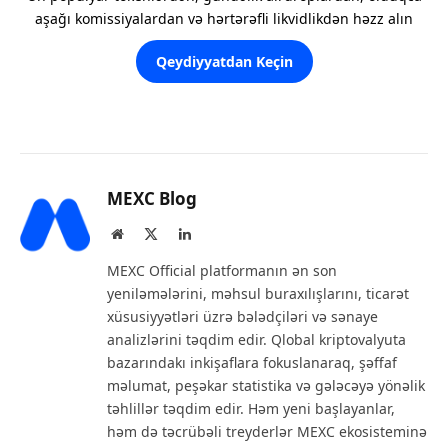
aşağı komissiyalardan və hərtərəfli likvidlikdən həzz alın
Qeydiyyatdan Keçin
MEXC Blog
Website
X
LinkedIn
(Twitter)
MEXC Official platformanın ən son
yeniləmələrini, məhsul buraxılışlarını, ticarət
xüsusiyyətləri üzrə bələdçiləri və sənaye
analizlərini təqdim edir. Qlobal kriptovalyuta
bazarındakı inkişaflara fokuslanaraq, şəffaf
məlumat, peşəkar statistika və gələcəyə yönəlik
təhlillər təqdim edir. Həm yeni başlayanlar,
həm də təcrübəli treyderlər MEXC ekosisteminə