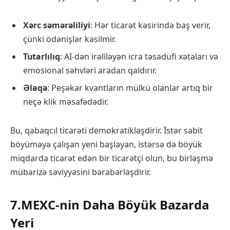
Xərc səmərəliliyi
: Hər ticarət kəsirində baş verir,
çünki ödənişlər kəsilmir.
Tutarlılıq
: AI-dən irəliləyən icra təsadüfi xətaları və
emosional səhvləri aradan qaldırır.
Əlaqə
: Peşəkar kvantların mülkü olanlar artıq bir
neçə klik məsafədədir.
Bu, qabaqcıl ticarəti demokratikləşdirir. İstər sabit
böyüməyə çalışan yeni başlayan, istərsə də böyük
miqdarda ticarət edən bir ticarətçi olun, bu birləşmə
mübarizə səviyyəsini bərabərləşdirir.
7.MEXC-nin Daha Böyük Bazarda
Yeri