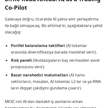
Co-Pilot
Gələcəyə doğru, ticarətdə AI yalnız əmr yerləşdirmə
ilə bağlı olmayacaq. Biz ehtimal ki, aşağıdakılara şahid
olacağıq:
Portfel balanslama təklifləri
(AI tokenlar
arasında diversifikasiya barədə məsləhət verir).
Risk paneli
(likvidasiyaların baş verməzdən əvvəl
proqnozunu verir).
Bazar narahedici məlumatları
(AI hansı
sektorların, məsələn, AI tokenlar, L2-lər və ya RWA-
ların diqqət çəkdiyini gündəmə çıxarır).
MEXC-nin AI-dən dəstəkli iş axınlarını erkən
benimsemesi bu dəyişmənin önündə yer almasına