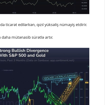
a ticarət edilərkən, qızıl yüksəliş nümayiş etdirir.
n daha mütənasib sürətlə artır.