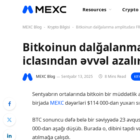
Resources
Crypto 
MEXC Blog
Krypto Bilgisi
Bitkoinun dalğalanma amplitudası FRS
-
-
Bitkoinun dalğalanma
iclasından əvvəl azalı
MEXC Blog
Sentyabr 13, 2025
8 Mins Read
KRY
Sentyabrın ortalarında bitkoin bir müddətlik
birjada
MEXC
dəyərləri $114 000-dan yuxarı s
BTC sonuncu dəfə belə bir səviyyədə 23 avqus
000-dan aşağı düşüb. Burada o, dibini tapdı v
atılmağa çalışdı.