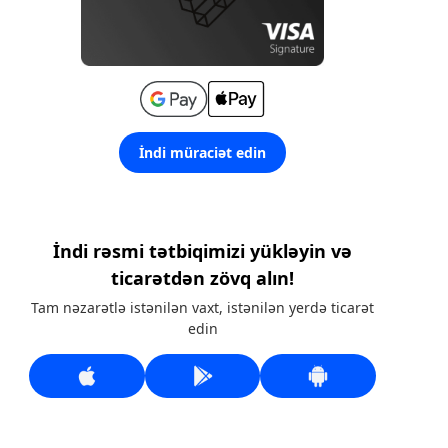
İndi müraciət edin
İndi rəsmi tətbiqimizi yükləyin və
ticarətdən zövq alın!
Tam nəzarətlə istənilən vaxt, istənilən yerdə ticarət
edin