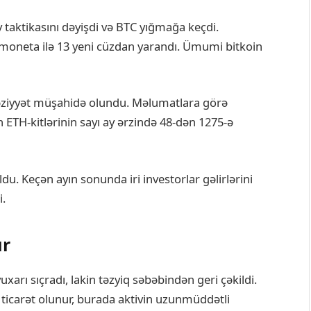
 taktikasını dəyişdi və BTC yığmağa keçdi.
moneta ilə 13 yeni cüzdan yarandı. Ümumi bitkoin
ziyyət müşahidə olundu. Məlumatlara görə
ETH-kitlərinin sayı ay ərzində 48-dən 1275-ə
ldu. Keçən ayın sonunda iri investorlar gəlirlərini
i.
ır
xarı sıçradı, lakin təzyiq səbəbindən geri çəkildi.
ticarət olunur, burada aktivin uzunmüddətli