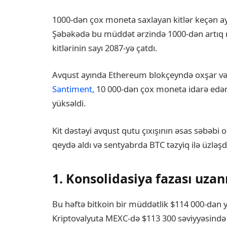
1000-dən çox moneta saxlayan kitlər keçən ay
Şəbəkədə bu müddət ərzində 1000-dən artıq 
kitlərinin sayı 2087-yə çatdı.
Avqust ayında Ethereum blokçeyndə oxşar və
Santiment,
10 000-dən çox moneta idarə edən 
yüksəldi.
Kit dəstəyi avqust qutu çıxışının əsas səbəbi o
qeydə aldı və sentyabrda BTC təzyiq ilə üzləşd
1. Konsolidasiya fazası uzan
Bu həftə bitkoin bir müddətlik $114 000-dan yu
Kriptovalyuta MEXC-də $113 300 səviyyəsində 