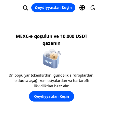
Qeydiyyatdan Keçin
MEXC-ə qoşulun və 10.000 USDT
qazanın
Ən populyar tokenlərdən, gündəlik airdroplardan,
olduqca aşağı komissiyalardan və hərtərəfli
likvidlikdən həzz alın
Qeydiyyatdan Keçin