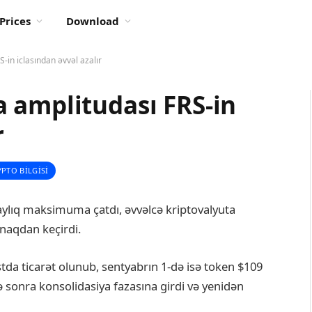
Prices
Download
-in iclasından əvvəl azalır
 amplitudası FRS-in
r
PTO BILGISI
 aylıq maksimuma çatdı, əvvəlcə kriptovalyuta
ınaqdan keçirdi.
tda ticarət olunub, sentyabrın 1-də isə token $109
ə sonra konsolidasiya fazasına girdi və yenidən