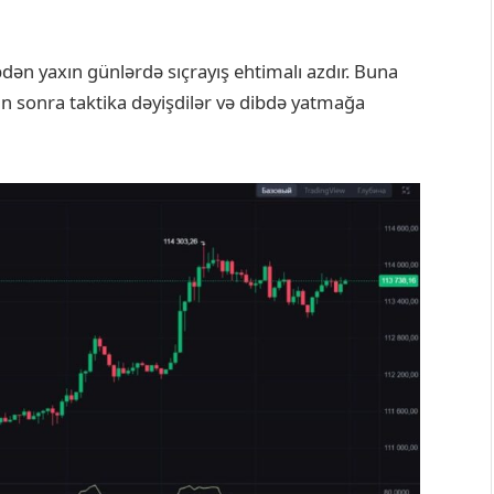
ən yaxın günlərdə sıçrayış ehtimalı azdır. Buna
dan sonra taktika dəyişdilər və dibdə yatmağa