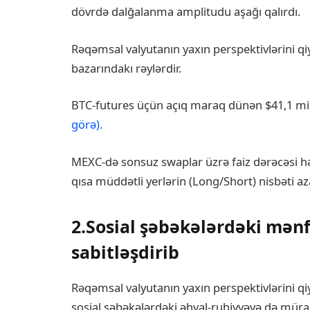
dövrdə dalğalanma amplitudu aşağı qalırdı.
Rəqəmsal valyutanın yaxın perspektivlərini qi
bazarındakı rəylərdir.
BTC-futures üçün açıq maraq dünən $41,1 mil
görə).
MEXC-də sonsuz swaplar üzrə faiz dərəcəsi h
qısa müddətli yerlərin (Long/Short) nisbəti azal
2.Sosial şəbəkələrdəki mənf
sabitləşdirib
Rəqəmsal valyutanın yaxın perspektivlərini qi
sosial şəbəkələrdəki əhval-ruhiyyəyə də müraci