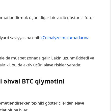
ymətləndirmək üçün digər bir vacib göstərici futur
yard səviyyəsinə enib
(Coinalyze məlumatlarına
ələ də müsbət zonada qalır. Lakin uzunmüddətli və
ır ki, bu da aktiv üçün əlavə risklər yaradır.
i əhval BTC qiymətini
ymətləndirərkən texniki göstəricilərdən əlavə
ət oluna bilər.