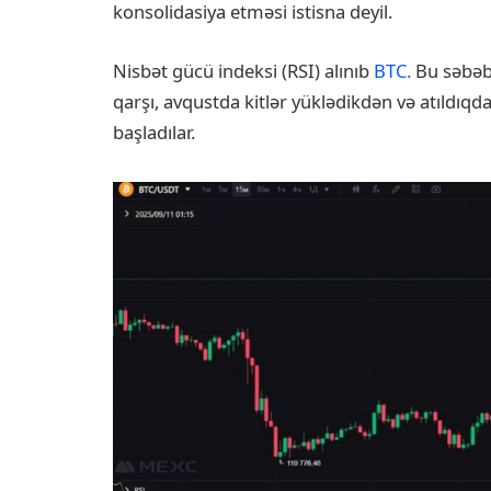
konsolidasiya etməsi istisna deyil.
Nisbət gücü indeksi (RSI) alınıb
BTC.
Bu səbəbd
qarşı, avqustda kitlər yüklədikdən və atıldıq
başladılar.