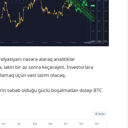
elyasiyanı nəzərə alaraq analitiklər
 lakin bir az sonra keçəcəyini. İnvestorlara
ylamaq üçün vaxt lazım olacaq.
ərin səbəb olduğu güclü boşalmadan dolayı BTC