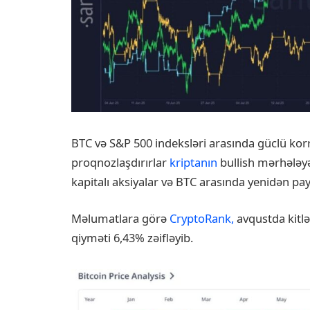
BTC və S&P 500 indeksləri arasında güclü korr
proqnozlaşdırırlar
kriptanın
bullish mərhələyə,
kapitalı aksiyalar və BTC arasında yenidən pa
Məlumatlara görə
CryptoRank,
avqustda kitl
qiyməti 6,43% zəifləyib.