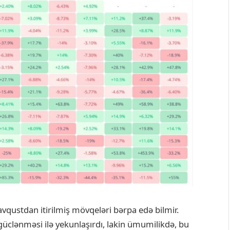
avqustdan itirilmiş mövqeləri bərpa edə bilmir.
 güclənməsi ilə yekunlaşırdı, lakin ümumilikdə, bu