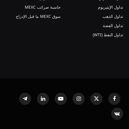
تداول الإيثيريوم
حاسبة ضرائب MEXC
تداول الذهب
سوق MEXC ما قبل الإدراج
تداول الفضة
تداول النفط (WTI)
فيسبوك
X
الانستغرام
يوتيوب
لينكدإن
تيلقرام
(Twitter)
VKontakte