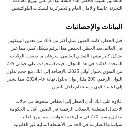
المعدنين بسبب الحظر. هذه النقلة لها آثار على توزيع معدلات
التجزئة عالميًا والأمان العام واللامركزية لشبكات البلوكتشين.
البيانات والإحصائيات
قبل الحظر، كانت الصين تمثل أكثر من 65٪ من تعدين البيتكوين
في العالم. بعد الحظر، انخفض هذا الرقم بشكل كبير، مما غير
بشكل كبير مشهد التعدين العالمي. سرعان ما صعدت الولايات
المتحدة كقائدة في هذا المجال، حيث استحوذت على حوالي 35٪
من السوق بحلول أوائل 2025. بالإضافة إلى ذلك، بلغ حجم تداول
اليوان الرقمي 200 مليار يوان بحلول نهاية عام 2024، مما يشير
إلى اعتماد قوي واستخدام داخل الصين.
علاوة على ذلك، أدى الحظر إلى انخفاض ملحوظ في حالات
الاحتيال المتعلقة بالعملات الرقمية في الصين. أفادت الحكومة
بتقليل بنسبة 70٪ في مثل هذه الحوادث، مما يبرز فعالية
سياساتها الصارمة في الحد من الأنشطة المالية غير القانونية