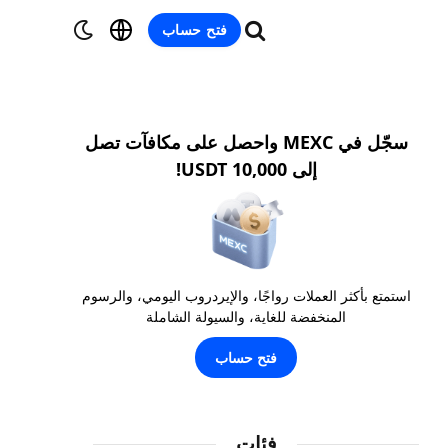
فتح حساب
سجّل في MEXC واحصل على مكافآت تصل
إلى 10,000 USDT!
استمتع بأكثر العملات رواجًا، والإيردروب اليومي، والرسوم
المنخفضة للغاية، والسيولة الشاملة
فتح حساب
فئات