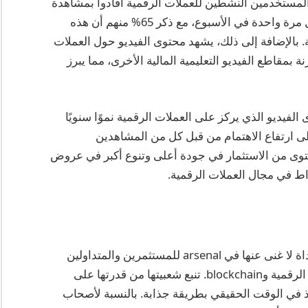
ة تسويق العملات الرقمية أن 78% من المستخدمين النشطين للعملات الرقمية أفادوا بمشاهدة
مقاطع الفيديو المتعلقة بالعملات الرقمية على الأقل مرة واحدة في الأسبوع، مع ذكر 65% منهم أن هذه
. بالإضافة إلى ذلك، يشهد محتوى الفيديو حول العملات
ل تفاعل متوسط أعلى بنسبة 40% مقارنة بمقاطع الفيديو التعليمية المالية الأخرى، مما يبرز
فيديو الذي يركز على العملات الرقمية نموًا سنويًا
 من نهاية عام 2024، مما يشير إلى ارتفاع الاهتمام من قبل كل من المشاهدين
محتوى من الاستثمار في جودة أعلى وتنوع أكبر في عروض
راط في مجال العملات الرقمية.
أصبحت مقاطع الفيديو المتعلقة بالعملات الرقمية أداة لا غنى عنها في arsenal للمستثمرين والمتداولين
والمستخدمين العاديين المهتمين بقطاعات العملات الرقمية وblockchain. تنبع شعبيتها من قدرتها على
ذ في الوقت الحقيقي بطريقة جذابة. بالنسبة لأصحاب