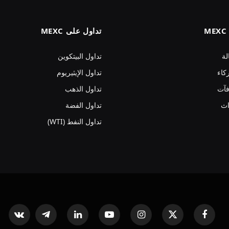
تداول على MEXC
لة
تداول البيتكوين
كاء
تداول الإيثيريوم
فآت
تداول الذهب
اث
تداول الفضة
تداول النفط (WTI)
فيسبوك
X
الانستغرام
يوتيوب
لينكدإن
تيلقرام
ntakte
(Twitter)