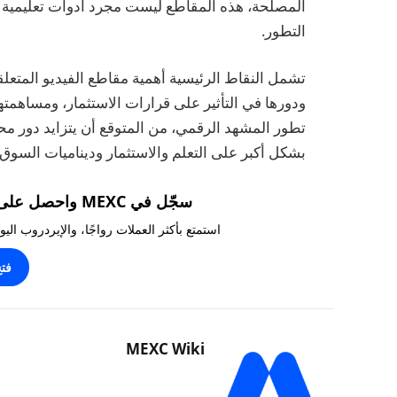
المصلحة، هذه المقاطع ليست مجرد أدوات تعليمية و
التطور.
تشمل النقاط الرئيسية أهمية مقاطع الفيديو المتعل
ودورها في التأثير على قرارات الاستثمار، ومساهمتها
تطور المشهد الرقمي، من المتوقع أن يتزايد دور محت
بشكل أكبر على التعلم والاستثمار وديناميات السوق 
سجّل في MEXC واحصل على مكافآت تصل إلى 10,000 USDT!
استمتع بأكثر العملات رواجًا، والإيردروب ال
فت
MEXC Wiki