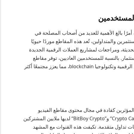
المستخدمين
ة أمرًا بالغ الأهمية للعديد من أصحاب المصلحة في
النسبة للمستثمرين والمتداولين، تُعد هذه المقاطع موردًا حيويًا
لحديثة، ومراجعات لمشاريع العملات الرقمية الجديدة
تثمار. بالنسبة للمستخدمين العاديين، توفر مقاطع
الفيديو التعليمية محتوى يعزز الفهم والتبني للعملات الرقمية وتكنولوجيا blockchain، مما يعزز مجتمعًا أكثر
ن المنصات والمؤثرين كقادة في مجال محتوى مقاطع الفيديو
المتعلقة بالعملات الرقمية. قنوات يوتيوب مثل “Crypto Casey” و”BitBoy Crypto” لديها ملايين المشتركين
ت تداول متقدمة. تكيفت هذه القنوات مع المشهد