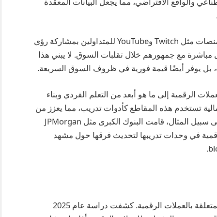
ناعي والواقع الافتراضي، مما يجعل البيانات المعقدة
علاوة على ذلك، سمحت تكامل البث المباشر على منصات مثل Twitch وYouTube للمتداولين بمشاركة رؤى
 مباشرة مع جمهورهم خلال تقلبات السوق. لا يبني هذا
 بل يوفر أيضًا قيمة فورية في ظروف السوق السريعة.
عملات الرقمية إلى ما هو أبعد من التعلم الفردي وبناء
الية تستخدم هذه المقاطع كأدوات تدريب، مما يعزز من
معرفة موظفيها وعملائها بشأن العملات الرقمية. على سبيل المثال، قامت البنوك الكبرى مثل JPMorgan
لرقمية في وحدات تدريبها لتحديث فرقها حول مشهد
تؤكد الأدلة الإحصائية تأثير ووصول مقاطع الفيديو المتعلقة بالعملات الرقمية. كشفت دراسة عام 2025