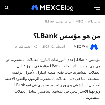
مدونة MEXC
Wiki
من هو مؤسس LBank؟
-
-
من هو مؤسس LBank؟
MEXC Wiki
أغسطس 12, 2025
1 دقيقة للقراءة
مؤسس LBank، إحدى البورصات البارزة للعملات المشفرة، هو
هي وي. منذ إنشائها، كانت LBank مؤثرة في سوق تبادل
العملات المشفرة، حيث تقدم منصة لتداول الأصول الرقمية
المختلفة، بما في ذلك العملات المشفرة، الرموز، والعقود الآجلة.
لقد كان لقيادة هي وي ورؤيته دور محوري في نمو LBank
وتوجهها الاستراتيجي في المشهد التنافسي لتبادل العملات
المشفرة.