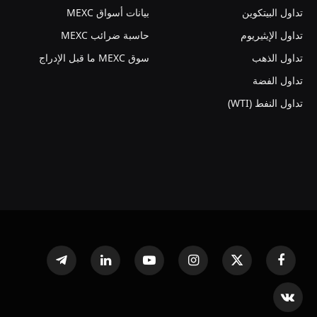
تداول البيتكوين
بيانات أسواق MEXC
تداول الإيثيريوم
حاسبة ضرائب MEXC
تداول الذهب
سوق MEXC ما قبل الإدراج
تداول الفضة
تداول النفط (WTI)
فيسبوك
X
الانستغرام
يوتيوب
لينكدإن
تيلقرام
(Twitter)
VKontakte