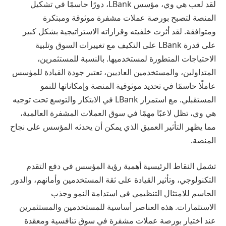
لقد لعب هي وي، مؤسس LBank، دورًا حاسمًا في تشكيل
المنصة لتصبح بورصة عملات مشفرة موثوقة ومبتكرة
ومتوافقة. لقد أثرت خلفيته وقراراته الاستراتيجية بشكل كبير
على قدرة LBank على التكيف مع تغييرات السوق وتلبية
الاحتياجات المتطورة لمستخدميها. بالنسبة للمستثمرين،
المتداولين، والمستخدمين العاديين، تعتبر جودة القيادة للمؤسس
عاملًا حاسمًا في تحديد موثوقية المنصة وإمكاناتها للنمو
المستقبلي. مع استمرار LBank في الابتكار والتوسع تحت توجيه
هي وي، تظل لاعبًا مهمًا في سوق العملات المشفرة العالمية،
مما يظهر التأثير العميق الذي يمكن أن يحدثه المؤسس على نجاح
المنصة.
تشمل النقاط الرئيسية أهمية رؤية المؤسس في دفع التقدم
التكنولوجي، وتأثير القيادة على ثقة المستخدمين وأمانهم، والدور
الحاسم للامتثال التنظيمي في استدامة النمو وجذب
الاستثمارات. هذه العناصر أساسية للمستخدمين والمستثمرين
عند اختيار بورصة عملات مشفرة في سوق تنافسية ومعقدة