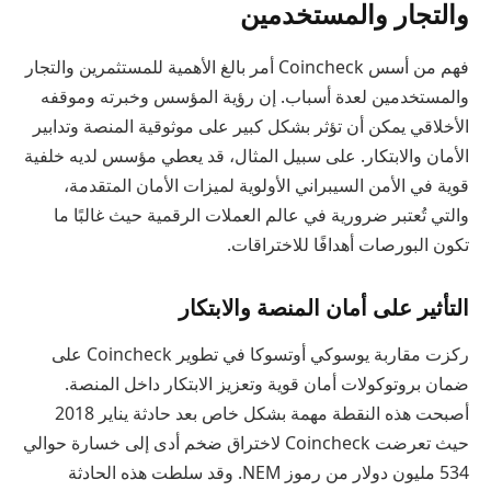
والتجار والمستخدمين
فهم من أسس Coincheck أمر بالغ الأهمية للمستثمرين والتجار
والمستخدمين لعدة أسباب. إن رؤية المؤسس وخبرته وموقفه
الأخلاقي يمكن أن تؤثر بشكل كبير على موثوقية المنصة وتدابير
الأمان والابتكار. على سبيل المثال، قد يعطي مؤسس لديه خلفية
قوية في الأمن السيبراني الأولوية لميزات الأمان المتقدمة،
والتي تُعتبر ضرورية في عالم العملات الرقمية حيث غالبًا ما
تكون البورصات أهدافًا للاختراقات.
التأثير على أمان المنصة والابتكار
ركزت مقاربة يوسوكي أوتسوكا في تطوير Coincheck على
ضمان بروتوكولات أمان قوية وتعزيز الابتكار داخل المنصة.
أصبحت هذه النقطة مهمة بشكل خاص بعد حادثة يناير 2018
حيث تعرضت Coincheck لاختراق ضخم أدى إلى خسارة حوالي
534 مليون دولار من رموز NEM. وقد سلطت هذه الحادثة