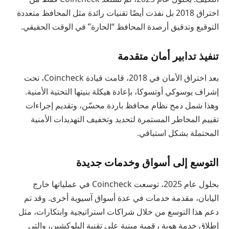
اختراق 2018 بل نفذت أيضًا تقنيات رائدة مثل المحافظ متعددة
التوقيع وتدقيق أرصدة المحافظ “الحارة” في الوقت الحقيقي.
تنفيذ تدابير أمان متقدمة
بعد اختراق الأمان في 2018، قامت قيادة Coincheck، تحت
إشراف يوسوكي أوتسوكا، بإعادة هيكلة بنيتها التحتية الأمنية.
وهذا شمل دمج نظام محافظ باردة محسّن، وتقديم إجراءات
تقييم المخاطر المستمرة لتحديد وتخفيف التهديدات الأمنية
المحتملة بشكل استباقي.
التوسع إلى أسواق وخدمات جديدة
بحلول عام 2025، توسعت Coincheck في عملياتها خارج
اليابان، مقدمة خدمات في عدة أسواق آسيوية أخرى. وقد تم
دعم هذا التوسع من خلال شراكات استراتيجية وابتكارات، مثل
إطلاق خدمة هوية رقمية مبنية على تقنية البلوكشين، والتي