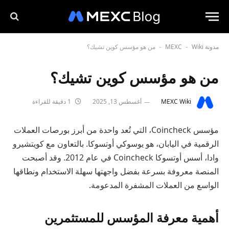
مدونة MEXC
Wiki
من هو مؤسس كوين تشيك؟
-
-
من هو مؤسس كوين تشيك؟
MEXC Wiki
أغسطس 13, 2025
1 دقيقة للقراءة
مؤسس Coincheck، التي تُعد واحدة من أبرز بورصات العملات
الرقمية في اليابان، هو يوسوكي أوتسوكا. بالتعاون مع كويتشيرو
وادا، أسس أوتسوكا Coincheck في عام 2012. وقد أصبحت
المنصة معروفة بسرعة بفضل واجهتها سهلة الاستخدام ونطاقها
الواسع من العملات المشفرة المدعومة.
أهمية معرفة المؤسس للمستثمرين