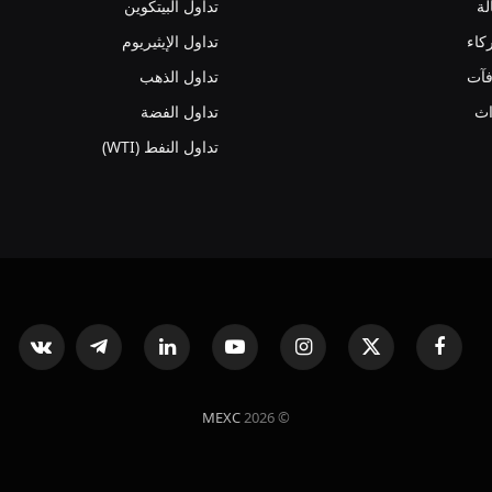
لة
تداول البيتكوين
كاء
تداول الإيثيريوم
فآت
تداول الذهب
اث
تداول الفضة
تداول النفط (WTI)
فيسبوك
X
الانستغرام
يوتيوب
لينكدإن
تيلقرام
ntakte
(Twitter)
MEXC
© 2026