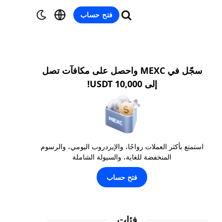
فتح حساب
سجّل في MEXC واحصل على مكافآت تصل
إلى 10,000 USDT!
استمتع بأكثر العملات رواجًا، والإيردروب اليومي، والرسوم
المنخفضة للغاية، والسيولة الشاملة
فتح حساب
فئات