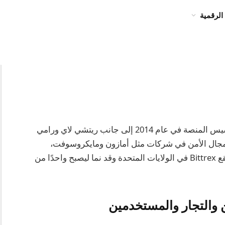
الرقمية
مؤسس Bittrex هو بيل شيهارا، الذي شارك في تأسيس المنصة في عام 2014 إلى جانب ريتشي لاي ورامي
 مجال الأمن في شركات مثل أمازون ومايكروسوفت،
والتي استغلوها لإنشاء بورصة مشفرة آمنة وقوية. يقع Bittrex في الولايات المتحدة وقد نما ليصبح واحدًا من
والتجار والمستخدمين