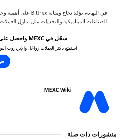
في النهاية، تؤكد نجا
الصناعات الديناميكية والتحديات مثل تداول العملات
سجّل في MEXC واحصل على مكافآت تصل إلى 10,000 USDT!
استمتع بأكثر العملات رواجًا، والإيردروب ال
فت
MEXC Wiki
منشورات ذات صلة