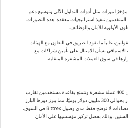
الابتكار، حيث قدمت مؤخرًا ميزات مثل أدوات التداول الآلي وتوسيع دعم
المتقدمين تنفيذ استراتيجيات معقدة. هذه التطورات
ون الأولوية للأمان والوظائف.
 طليعة الامتثال للقوانين، غالباً ما تقود الطريق في التعاون مع الهيئات
 الاستباقي بشأن الامتثال على تأمين شراكات مع
ارها في سوق العملات المشفرة المتقلبة.
اعتبارًا من عام 2025، تدعم Bittrex التداول لأكثر من 400 عملة مشفرة وتتمتع بقاعدة مستخدمين تقارب
1.5 مليون. تقوم منصتها بمعالجة معاملات بقيمة تقدر بحوالي 300 مليون دولار يوميًا، مما يبرز دورها البارز
في السوق العالمية للعملات المشفرة. مثل هذه الإحصاءات لا توضح فقط مدى وصول Bittrex في السوق،
 مر السنين، وذلك بفضل تركيز مؤسسيها على الأمان