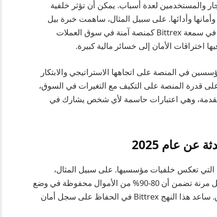
تثمرين والتجار والمستخدمين لعدة أسباب. يمكن أن تؤثر خلفية
مانها وأدائها. على سبيل المثال، ساهمت خبرة بيل
شيهارا في مجال الأمن في الشركات التقنية الكبرى في سمعة Bittrex كمنصة آمنة في سوق العملات
 اختراقات الأمان إلى خسائر مالية كبيرة.
ؤسسين في المنصة على اتجاهها الاستراتيجي والابتكار
 على قدرة المنصة على التكيف مع التغيرات في السوق،
متقدمة، وهي اعتبارات حاسمة لأي شخص يشارك في
عن عام 2025
يد من تدابير الأمان التي تعكس خلفيات مؤسسيها. على سبيل المثال،
تستخدم المنصة استراتيجية محفظة متعددة المراحل مرنة تضمن أن 80-90% من الأموال محفوظة في وضع
عدم الاتصال وآمنة من التهديدات المحتملة للاختراق. ساعد هذا النهج Bittrex في الحفاظ على سجل أمان