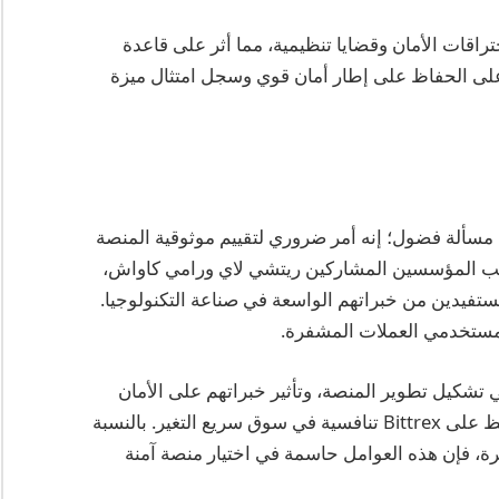
راقات الأمان وقضايا تنظيمية، مما أثر على قاعدة
خدميها وحجوم المعاملات. توفر قدرة Bittrex على الحفاظ على إطار أمان قوي وسجل امتثال ميزة
أكثر من مجرد مسألة فضول؛ إنه أمر ضروري لتقييم موثوقية المنصة
 جانب المؤسسين المشاركين ريتشي لاي ورامي كاواش،
كرة، مستفيدين من خبراتهم الواسعة في صناعة التكنولوجيا.
تشكيل تطوير المنصة، وتأثير خبراتهم على الأمان
والامتثال للقوانين، والابتكارات المستمرة التي تحافظ على Bittrex تنافسية في سوق سريع التغير. بالنسبة
 فإن هذه العوامل حاسمة في اختيار منصة آمنة