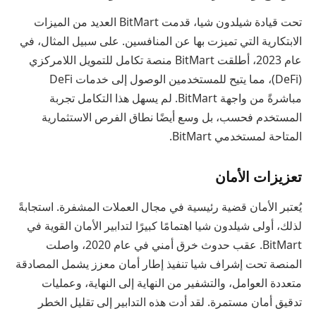
تحت قيادة شيلدون شيا، قدمت BitMart العديد من الميزات
الابتكارية التي تميزت بها عن المنافسين. على سبيل المثال، في
عام 2023، أطلقت BitMart منصة تكامل للتمويل اللامركزي
(DeFi)، مما يتيح للمستخدمين الوصول إلى خدمات DeFi
مباشرةً من واجهة BitMart. لم يسهل هذا التكامل تجربة
المستخدم فحسب، بل وسع أيضًا نطاق الفرص الاستثمارية
المتاحة لمستخدمي BitMart.
تعزيزات الأمان
يُعتبر الأمان قضية رئيسية في مجال العملات المشفرة. استجابةً
لذلك، أولى شيلدون شيا اهتمامًا كبيرًا لتدابير الأمان القوية في
BitMart. عقب حدوث خرق أمني في عام 2020، واصلت
المنصة تحت إشراف شيا تنفيذ إطار أمان معزز يشمل المصادقة
متعددة العوامل، والتشفير من النهاية إلى النهاية، وعمليات
تدقيق أمان مستمرة. لقد أدت هذه التدابير إلى تقليل الخطر