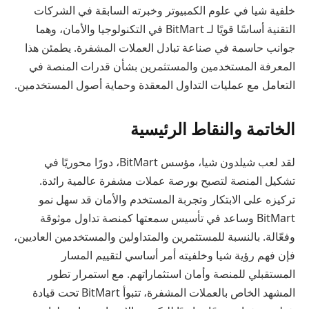
خلفية شيا في علوم الكمبيوتر وخبرته السابقة في الشركات
التقنية أساسًا قويًا لـ BitMart في التكنولوجيا والأمان، وهما
جوانب حاسمة في صناعة تبادل العملات المشفرة. يطمئن هذا
المعرفة المستخدمين والمستثمرين بشأن قدرات المنصة في
التعامل مع عمليات التداول المعقدة وحماية أصول المستخدمين.
الخاتمة والنقاط الرئيسية
لقد لعب شيلدون شيا، مؤسس BitMart، دورًا محوريًا في
تشكيل المنصة لتصبح بورصة عملات مشفرة عالمية رائدة.
تركيزه على الابتكار وتجربة المستخدم والأمان قد سهل نمو
BitMart وساعد في تأسيس سمعتها كمنصة تداول موثوقة
وفعّالة. بالنسبة للمستثمرين والمتداولين والمستخدمين العاديين،
فإن فهم رؤية شيا وخلفيته أمر أساسي لتقييم المسار
المستقبلي للمنصة وأمان استثماراتهم. مع استمرار تطور
المشهد الخاص بالعملات المشفرة، تتبوأ BitMart تحت قيادة