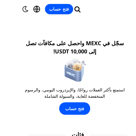
فتح حساب
سجّل في MEXC واحصل على مكافآت تصل
إلى 10,000 USDT!
استمتع بأكثر العملات رواجًا، والإيردروب اليومي، والرسوم
المنخفضة للغاية، والسيولة الشاملة
فتح حساب
فئات