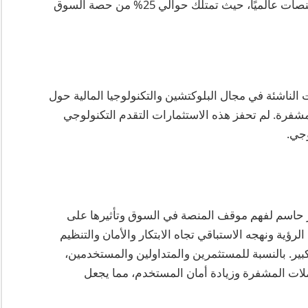
تتجاوز 20 مليار دولار. هذا يجعلها واحدة من أكبر المنصات عالميًا، حيث تمتلك حوالي 25% من حصة السوق
في الشركات الناشئة في مجال البلوكتشين والتكنولوجيا المالية حول
لمشفرة. لم تحفز هذه الاستثمارات التقدم التكنولوجي
وجي.
نغ زاو كمؤسس لـ Binance هو عنصر حاسم لفهم موقف المنصة في السوق وتأثيرها على
ؤية ونهجه الاستباقي تجاه الابتكار والأمان والتنظيم
 بشكل كبير. بالنسبة للمستثمرين والمتداولين والمستخدمين،
بتعزيز تبني العملات المشفرة وزيادة أمان المستخدم، مما يجعل