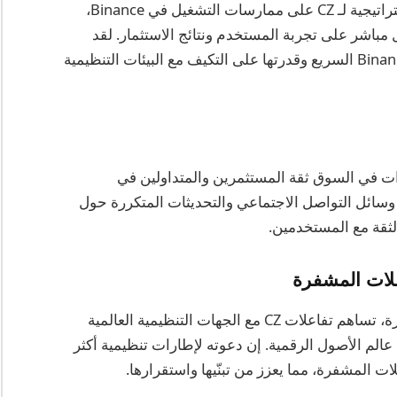
ضمن مجتمع العملات المشفرة. تؤثر القرارات الاستراتيجية لـ CZ على ممارسات التشغيل في Binance،
كل مباشر على تجربة المستخدم ونتائج الاستثمار. لقد
كانت أساليب قيادته وحذقه التجاري مركزية لنمو Binance السريع وقدرتها على التكيف مع البيئات التنظيمية
ة للتغيرات في السوق ثقة المستثمرين والمتداولين في
عبر وسائل التواصل الاجتماعي والتحديثات المتكررة حول
عملات المشفرة
كت الآخر شخصية رائدة في صناعة العملات المشفرة، تساهم تفاعلات CZ مع الجهات التنظيمية العالمية
لم الأصول الرقمية. إن دعوته لإطارات تنظيمية أكثر
لات المشفرة، مما يعزز من تبنّيها واستقرارها.