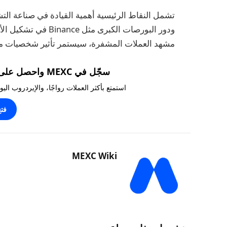
تشمل النقاط الرئيسية أهمية القيادة في صناعة التش
ودور البورصات الكبرى 
مشهد العملات المشفرة، سيستمر تأثير شخصيات مثل CZ بلا شك في أن يكون ذا أهمية ك
سجّل في MEXC واحصل على مكافآت تصل إلى 10,000 USDT!
استمتع بأكثر العملات رواجًا، والإيردروب ال
فت
MEXC Wiki