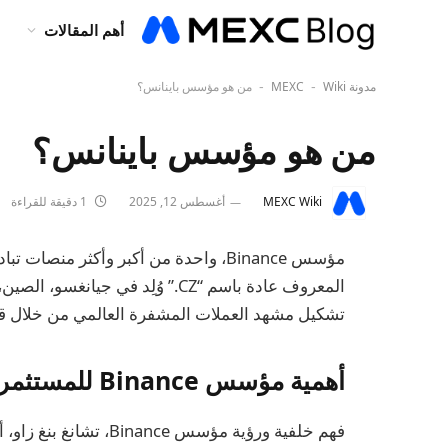
أهم المقالات
مدونة MEXC
Wiki
من هو مؤسس باينانس؟
-
-
من هو مؤسس باينانس؟
MEXC Wiki
أغسطس 12, 2025
1 دقيقة للقراءة
مؤسس Binance، واحدة من أكبر وأكثر منصا
تشكيل مشهد العملات المشفرة العالمي من خلال قيادته في Binance منذ تأسيسها
أهمية مؤسس Binance للمستثمرين والمتداولين والمستخدمين
فهم خلفية ورؤية مؤسس e