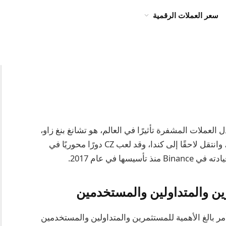
سعر العملات الرقمية
ت تبادل العملات المشفرة تأثيرًا في العالم، هو تشانغ بنغ زاو،
المعروف عادة باسم “CZ.” وُلِد في جيانغسو، الصين، وانتقل لاحقًا إلى كندا، وقد لعب CZ دورًا محوريًا في
 في عام 2017.
Binanc، تشانغ بنغ زاو، أمر بالغ الأهمية للمستثمرين والمتداولين والمستخدمين