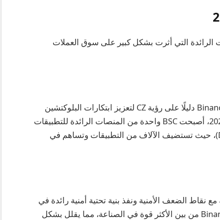
 العديد من المبادرات الرائدة التي أثرت بشكل كبير على سوق العملات
تم إطلاقها في سبتمبر 2020، تعتبر Binance Smart Chain دليلًا على رؤية CZ لتعزيز ابتكارات البلوكتشين
ودعم التطبيقات اللامركزية (dApps). بحلول عام 2025، أصبحت BSC واحدة من المنصات الرائدة للتطبيقات
اللامركزية والعقود الذكية والتمويل اللامركزي (DeFi)، حيث تستضيف الآلاف من التطبيقات وتساهم في
 كبير في عام 2019، تعامل CZ بسرعة مع نقاط الضعف الأمنية ونفذ بنية تحتية أمنية رائدة في
الصناعة. بحلول عام 2025، تعد تدابير الأمان في Binance من بين الأكثر قوة في الصناعة، مما يقلل بشكل