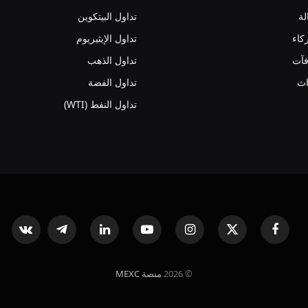
لة
تداول البيتكوين
كاء
تداول الإيثيريوم
فآت
تداول الذهب
اث
تداول الفضة
تداول النفط (WTI)
فيسبوك
X
الانستغرام
يوتيوب
لينكدإن
تيلقرام
ntakte
(Twitter)
© 2026
منصة MEXC