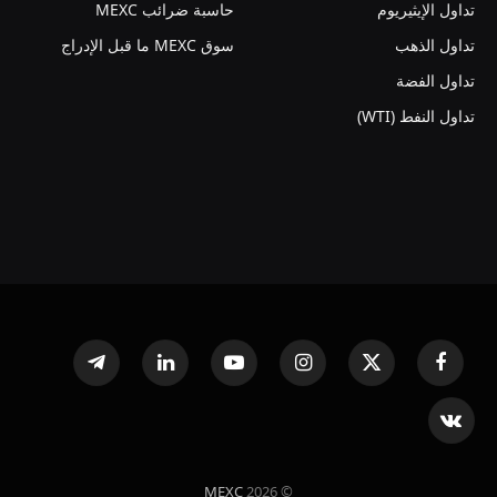
تداول الإيثيريوم
حاسبة ضرائب MEXC
تداول الذهب
سوق MEXC ما قبل الإدراج
تداول الفضة
تداول النفط (WTI)
فيسبوك
X
الانستغرام
يوتيوب
لينكدإن
تيلقرام
(Twitter)
VKontakte
MEXC
© 2026