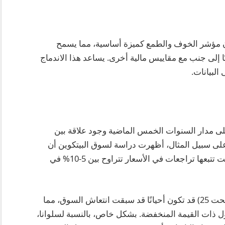
آن مؤشر الخوف والطمع كميزة أساسية، مما يسمح
 إلى جنب مع مقاييس مالية أخرى. يساعد هذا الاندماج
البيانات.
لى مدار السنوات الخمس الماضية وجود علاقة بين
ى سبيل المثال، أظهرت دراسة لسوق البيتكوين أن
فترات الطمع الشديد (الدرجات فوق 75) غالبًا ما كانت تتبعها تراجعات في الأسعار تتراوح بين 5-10% في
على العكس، فإن فترات الخوف الشديد (الدرجات تحت 25) قد تكون أحيانًا قد سبقت انتعاش السوق، مما
أصول ذات القيمة المنخفضة. بشكل خاص، بالنسبة لسلوانا،