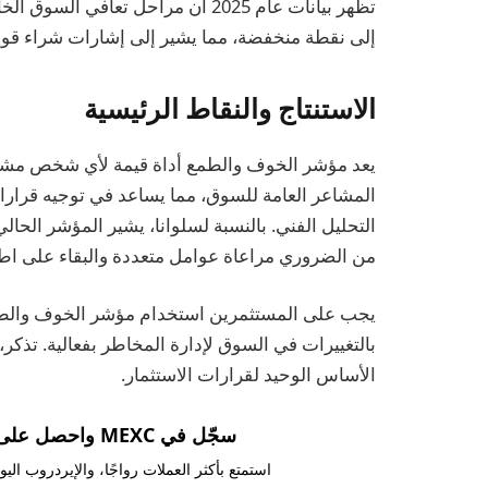
تظهر بيانات عام 2025 أن مراحل تعاف
إلى نقطة منخفضة، مما يشير إلى إشارات شراء قوي
الاستنتاج والنقاط الرئيسية
يعد مؤشر الخوف والطمع أداة قيمة لأي شخص مشا
المشاعر العامة للسوق، مما يساعد في توجيه قرارات 
التحليل الفني. بالنسبة لسلوانا، يشير المؤشر الحال
من الضروري مراعاة عوامل متعددة والبقاء على اطل
يجب على المستثمرين استخدام مؤشر الخوف والطمع 
بالتغييرات في السوق لإدارة المخاطر بفعالية. تذكر
الأساس الوحيد لقرارات الاستثمار.
سجّل في MEXC واحصل على مكافآت تصل إلى 10,000 USDT!
استمتع بأكثر العملات رواجًا، والإيردروب ال