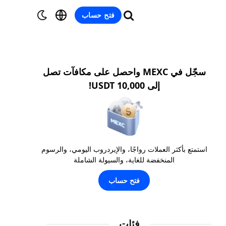
فتح حساب
سجّل في MEXC واحصل على مكافآت تصل
إلى 10,000 USDT!
استمتع بأكثر العملات رواجًا، والإيردروب اليومي، والرسوم
المنخفضة للغاية، والسيولة الشاملة
فتح حساب
فئات