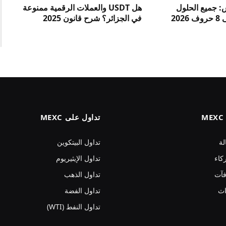
س: جميع الحلول
هل USDT والعملات الرقمية ممنوعة
في الجزائر؟ شرح قانون 2025
تداول على MEXC
لة
تداول البيتكوين
كاء
تداول الإيثيريوم
فآت
تداول الذهب
اث
تداول الفضة
تداول النفط (WTI)