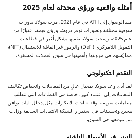
أمثلة واقعية ورؤى محدثة لعام 2025
منذ الوصول إلى ATH في عام 2021، مرت سولانا بدورات
سوقية مختلفة وتطورات توفر دروسًا ورؤى قيمة. اعتبارًا من
عام 2025، رسخت سولانا نفسها بشكل أكبر في قطاعات
التمويل اللامركزي (DeFi) والرموز غير القابلة للاستبدال (NFT)،
مما يُسهم في مرونتها وأهميتها في سوق العملات المشفرة.
التقدم التكنولوجي
لقد أدى وعد سولانا بمعدل عالٍ من المعاملات وانخفاض تكاليف
المعاملات إلى اعتماد كبير، خاصة في القطاعات التي تتطلب
معاملات سريعة. وقد عالجت الابتكارات مثل إدخال آليات توافق
هجين وتحسينات في استقرار الشبكة الانتقادات السابقة وزادت
من موقعها في السوق.
التبني في الأسواق الناشئة