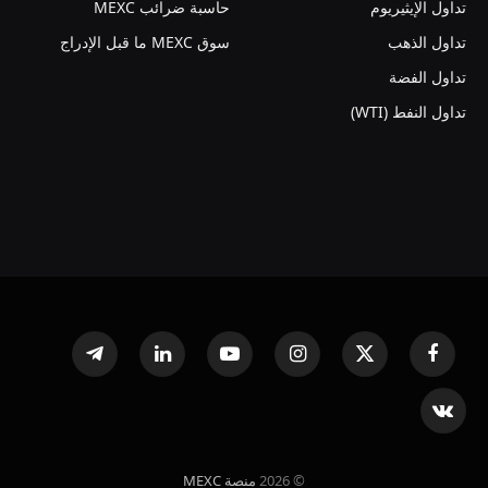
تداول الإيثيريوم
حاسبة ضرائب MEXC
تداول الذهب
سوق MEXC ما قبل الإدراج
تداول الفضة
تداول النفط (WTI)
فيسبوك
X
الانستغرام
يوتيوب
لينكدإن
تيلقرام
(Twitter)
VKontakte
© 2026
منصة MEXC