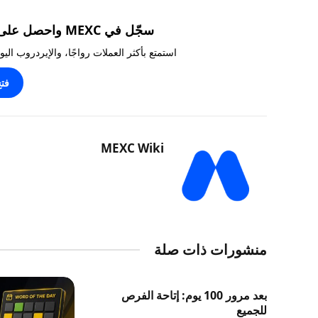
سجّل في MEXC واحصل على مكافآت تصل إلى 10,000 USDT!
استمتع بأكثر العملات رواجًا، والإيردروب ال
فت
MEXC Wiki
منشورات ذات صلة
بعد مرور 100 يوم: إتاحة الفرص
للجميع