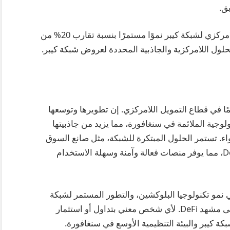
إحصائيًا، شهدت معدل اعتماد بروتوكول السيولة اللامركزي لشبكة كيبر نموًا مستمرًا بنسبة تقارب 20% من
همًا في قطاع التمويل اللامركزي. إن تطويرها وتوسعها
لوجية الملائمة في سنغافورة، مما يزيد من جاذبيتها
. تستمر الحلول المبتكرة للشبكة، مثل صانع السوق
الديناميكي، في دفع حدود ما هو ممكن في نظام DeFi، مما يوفر منصات فعالة وآمنة وسهلة الاستخدام
 نمو تكنولوجيا البلوكشين، والتطور المستمر لشبكة
كيبر لتلبية احتياجات السوق، وتأثير المنصة الكبير على مشهد DeFi. لأي شخص معني بتداول أو استثمار
ة كيبر والبيئة التنظيمية الأوسع في سنغافورة.