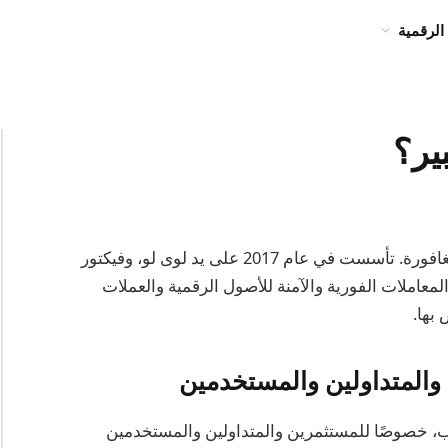
الرقمية
ير؟
شبكة كيبر هي بروتوكول تبادل لامركزي نشأ في سنغافورة. تأسست في عام 2017 على يد لوى لو، وفيكتور
لمعاملات الفورية والآمنة للأصول الرقمية والعملات
بها.
والمتداولين والمستخدمين
اب، خصوصًا للمستثمرين والمتداولين والمستخدمين