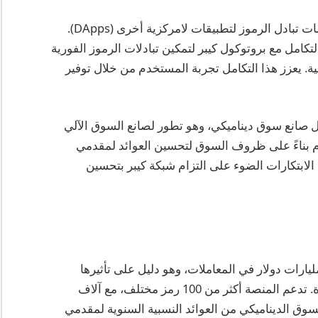
أحد التطبيقات البارزة لشبكة كيبر هو في مجال خدمات تبادل الرموز لتطبيقات لامركزية أخرى (DApps).
لتكامل مع بروتوكول كيبر لتمكين تبادلات الرموز الفورية
ية. يعزز هذا التكامل تجربة المستخدم من خلال توفير
 قدمت كيبر بروتوكول صانع سوق ديناميكي، وهو تطور لصانع السوق الآلي
دة الرسوم بناءً على ظروف السوق لتحسين العوائد لمقدمي
 الابتكارات الضوء على التزام شبكة كيبر بتحسين
بارًا من عام 2025، سهلت شبكة كيبر أكثر من 5 مليارات دولار في المعاملات، وهو دليل على تأثيرها
المتزايد واعتمادها في مجال تبادل العملات المشفرة. تدعم المنصة أكثر من 100 رمز مختلف، مع آلاف
سوق الديناميكي من العوائد النسبية السنوية لمقدمي