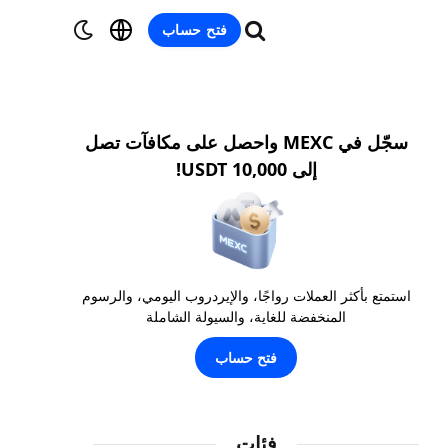
فتح حساب
سجّل في MEXC واحصل على مكافآت تصل
إلى 10,000 USDT!
استمتع بأكثر العملات رواجًا، والإيردروب اليومي، والرسوم
المنخفضة للغاية، والسيولة الشاملة
فتح حساب
فئات