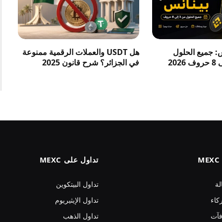
س: جميع الحلول
هل USDT والعملات الرقمية ممنوعة
في الجزائر؟ شرح قانون 2025
تداول على MEXC
لة
تداول البيتكوين
كاء
تداول الإيثيريوم
فآت
تداول الذهب