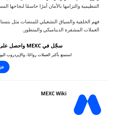
التنظيمية والتزامها بالأمان أمرًا حاسمًا لنجاحها المس
فهم الخلفية والسياق التشغيلي للمنصات مثل بتست
العملات المشفرة الديناميكي والمتطور.
سجّل في MEXC واحصل على مكافآت تصل إلى 10,000 USDT!
استمتع بأكثر العملات رواجًا، والإيردروب ال
فت
MEXC Wiki