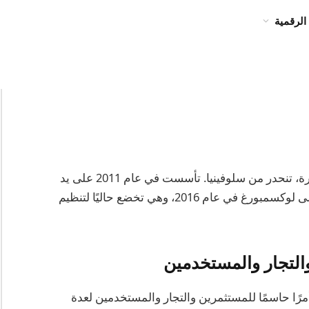
الرقمية
بتستامب، واحدة من أقدم بورصات العملات المشفرة، تنحدر من سلوفينيا. تأسست في عام 2011 على يد
نيج كودريتش وداميان ميرلاك. تم نقل المقر لاحقًا إلى لوكسمبورغ في عام 2016، وهي تخضع حاليًا لتنظيم
التجار والمستخدمين
رًا حاسمًا للمستثمرين والتجار والمستخدمين لعدة