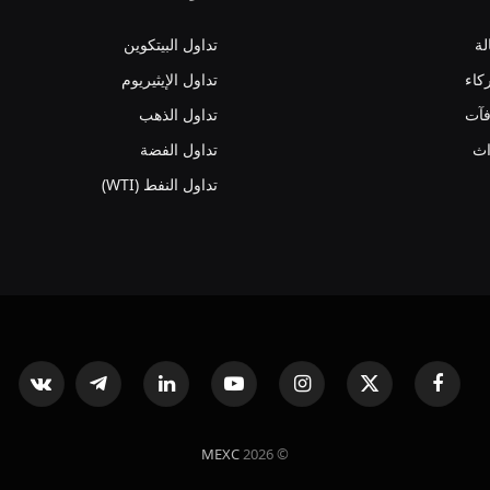
لة
تداول البيتكوين
كاء
تداول الإيثيريوم
فآت
تداول الذهب
اث
تداول الفضة
تداول النفط (WTI)
فيسبوك
X
الانستغرام
يوتيوب
لينكدإن
تيلقرام
ntakte
(Twitter)
MEXC
© 2026