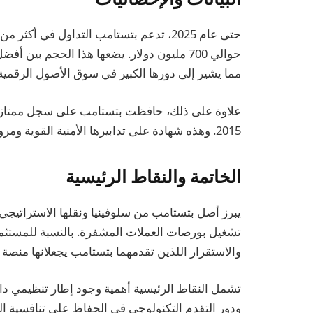
حوالي 700 مليون دولار. يضعها هذا الحجم 
مما يشير إلى دورها الكبير في سوق الأصول الرقمية
علاوة على ذلك، حافظت بتستامب على سجل ممتاز من
2015. وهذه شهادة على تدابيرها الأمنية القوية ومرونتها التشغيلية.
الخاتمة والنقاط الرئيسية
يبرز أصل بتستامب من سلوفينيا ونقلها الاستراتيجي 
تشغيل بورصات العملات المشفرة. بالنسبة للمستثمري
والاستقرار اللذين تقدمهما بتستامب يجعلانها منصة 
تشمل النقاط الرئيسية أهمية وجود إطار تنظيمي دا
ودور التقدم التكنولوجي في الحفاظ على تنافسية ا