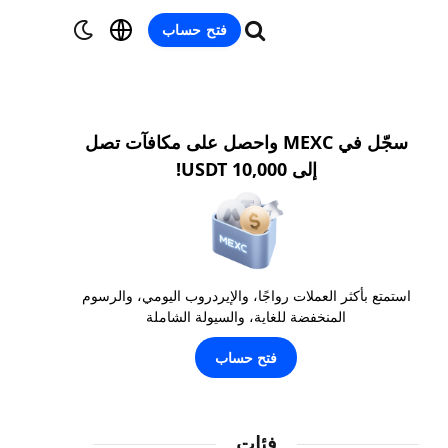
فتح حساب
سجّل في MEXC واحصل على مكافآت تصل
إلى 10,000 USDT!
استمتع بأكثر العملات رواجًا، والإيردروب اليومي، والرسوم
المنخفضة للغاية، والسيولة الشاملة
فتح حساب
فئات