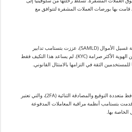
سوق العملات المشفرة. تسلط رحلتها من سلوفينيا إلى
 قامت بها بورصات العملات المشفرة لتتوافق مع
استجابةً لتوجيهات الاتحاد الأوروبي الخامس لمكافحة غسيل الأموال (5AMLD)، عززت بتستامب تدابير
الامتثال لديها، بما في ذلك إجراءات إعادة التحقق من الهوية الأكثر صرامة (KYC). لم يساعد هذا التكيف فقط
ستخدمين الثقة في التزامها بالامتثال القانوني.
لقد دمجت بتستامب تقنيات أمان متقدمة مثل المحافظ متعددة التوقيع والمصادقة الثنائية (2FA)، والتي تعتبر
مة لحماية أصول المستخدمين. في عام 2025، قدمت بتستامب أنظمة مراقبة المعاملات المدفوعة
 الخاصة بها.