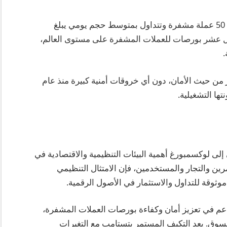
حتى عام 2025، تدعم بتستامب التداول في أكثر من 50 عملة مشفرة وتتداول بمتوسط حجم يومي يبلغ
بين أفضل عشر بورصات للعملات المشفرة على مستوى العالم،
.
 حيث الأمان، دون أي خروقات أمنية كبيرة منذ عام
إلى لوكسمبورغ أهمية البيئات التنظيمية والاقتصادية في
ن والتجار والمستخدمين، فإن الامتثال التنظيمي
موثوقة للتداول والاستثمار في الأصول الرقمية.
عم في تعزيز أمان وكفاءة بورصات العملات المشفرة،
لسوق. يعد التكيف المستمر بتستامب مع التغيرات