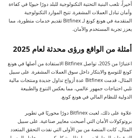
أخيراً، تلعب البنية التحتية التكنولوجية للبلد دورًا حيويًا في كفاءة
وأمان تبادل العملات المشفرة. تتيح الموارد التكنولوجية
المتقدمة في هونغ كونغ لـ Bitfinex تقديم خدمات متطورة، مما
يعزز تجربة المستخدم والأمان.
أمثلة من الواقع ورؤى محدثة لعام 2025
اعتبارًا من 2025، تواصل Bitfinex الاستفادة من أصلها في هونغ
كونغ للتوسع والابتكار داخل سوق العملات المشفرة. على سبيل
المثال، قدمت Bitfinex عدة أزواج تداول جديدة ومنتجات مالية
تلبي احتياجات جمهور عالمي، مما يعكس التنوع والطبيعة
الدولية للنظام المالي في هونغ كونغ.
علاوة على ذلك، لعبت Bitfinex دورًا محوريًا في تطوير
بروتوكولات الأمان التي أصبحت معايير صناعية. على سبيل
المثال، كانت المنصة من بين الأولى التي نفذت التحقق المتعدد
التوقيعات للمعاملات، مما يقلل بشكل كبير من مخاطر الوصول