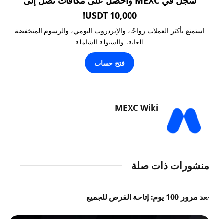
سجّل في MEXC واحصل على مكافآت تصل إلى
10,000 USDT!
استمتع بأكثر العملات رواجًا، والإيردروب اليومي، والرسوم المنخفضة
للغاية، والسيولة الشاملة
فتح حساب
MEXC Wiki
منشورات ذات صلة
بعد مرور 100 يوم: إتاحة الفرص للجميع