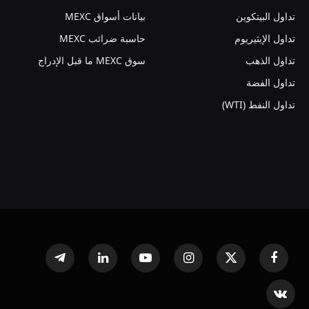
تداول البيتكوين
بيانات أسواق MEXC
تداول الإيثيريوم
حاسبة ضرائب MEXC
تداول الذهب
سوق MEXC ما قبل الإدراج
تداول الفضة
تداول النفط (WTI)
فيسبوك
X
الانستغرام
يوتيوب
لينكدإن
تيلقرام
(Twitter)
VKontakte