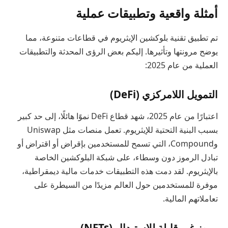
أمثلة واقعية وتطبيقات عملية
تم تطبيق تقنية بلوكشين الإيثريوم في قطاعات متنوعة، مما
يوضح مرونتها وتأثيرها. إليكم بعض الرؤى المحدثة والتطبيقات
العملية من عام 2025:
التمويل اللامركزي (DeFi)
اعتبارًا من عام 2025، شهد قطاع DeFi نموًا هائلًا، إلى حد كبير
بسبب البنية التحتية للإيثريوم. تعمل منصات مثل Uniswap
وCompound، التي تسمح للمستخدمين بإقراض أو اقتراض أو
تبادل الرموز دون وسطاء، على شبكة البلوكشين الخاصة
بالإيثريوم. لقد دمت هذه التطبيقات خدمات مالية ديمقراطية،
موفرة للمستخدمين حول العالم مزيدًا من السيطرة على
تعاملاتهم المالية.
رموز غير قابلة للاستبدال (NFTs)