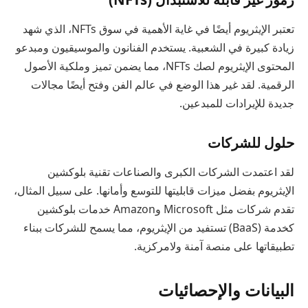
تعتبر الإيثريوم أيضًا في غاية الأهمية في سوق NFTs، الذي شهد
زيادة كبيرة في الشعبية. يستخدم الفنانون والموسيقيون ومبدعو
المحتوى الإيثريوم لصك NFTs، مما يضمن تميز وملكية الأصول
الرقمية. لقد غير هذا الوضع في عالم الفن وفتح أيضًا مجالات
جديدة للإيرادات للمبدعين.
حلول للشركات
لقد اعتمدت الشركات الكبرى والصناعات تقنية بلوكشين
الإيثريوم بفضل ميزات قابليتها للتوسع وأمانها. على سبيل المثال،
تقدم شركات مثل Microsoft وAmazon خدمات بلوكشين
كخدمة (BaaS) تستفيد من الإيثريوم، مما يسمح للشركات ببناء
تطبيقاتها على منصة آمنة ولامركزية.
البيانات والإحصائيات