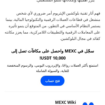
يبرز أهميتها وإمكاناتها للنمو المستقبلي.
فهم آثار تقنية بلوكشين الإيثريوم أمر ضروري لأي شخص
منشغل في قطاعات العملات الرقمية والتكنولوجيا المالية. بينما
يستمر النظام الأساسي في التطور، من المتوقع أن ينمو تأثيره
على المعاملات الرقمية والتطبيقات اللامركزية، مما يعزز مكانته
كقائد في مجال البلوكشين.
سجّل في MEXC واحصل على مكافآت تصل إلى
10,000 USDT!
استمتع بأكثر العملات رواجًا، والإيردروب اليومي، والرسوم المنخفضة
للغاية، والسيولة الشاملة
فتح حساب
MEXC Wiki