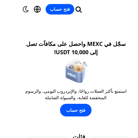
فتح حساب
سجّل في MEXC واحصل على مكافآت تصل
إلى 10,000 USDT!
استمتع بأكثر العملات رواجًا، والإيردروب اليومي، والرسوم
المنخفضة للغاية، والسيولة الشاملة
فتح حساب
فئات