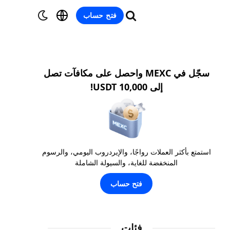
فتح حساب
سجّل في MEXC واحصل على مكافآت تصل
إلى 10,000 USDT!
استمتع بأكثر العملات رواجًا، والإيردروب اليومي، والرسوم
المنخفضة للغاية، والسيولة الشاملة
فتح حساب
فئات