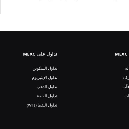
تداول على MEXC
لة
تداول البيتكوين
كاء
تداول الإيثيريوم
فآت
تداول الذهب
اث
تداول الفضة
تداول النفط (WTI)