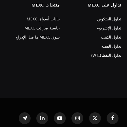
تداول على MEXC
منتجات MEXC
تداول البيتكوين
بيانات أسواق MEXC
تداول الإيثيريوم
حاسبة ضرائب MEXC
تداول الذهب
سوق MEXC ما قبل الإدراج
تداول الفضة
تداول النفط (WTI)
فيسبوك
X
الانستغرام
يوتيوب
لينكدإن
تيلقرام
(Twitter)