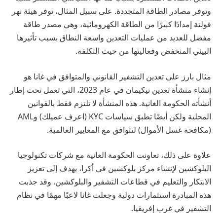
وتوفر مصادر الطاقة المتجددة. على سبيل المثال، توفر هيئة نهر
فولتة إمدادًا كبيرًا من الطاقة الكهرومائية، وهي مصدر طاقة
مفضل للعديد من عمليات التعدين واسعة النطاق بسبب تأثيرها
البيئي المنخفض وفعاليتها من حيث التكلفة.
مثال بارز على تعدين التشفير القانوني والمتوافق في غانا هو
إنشاء منشأة تعدين تيكيمان في عام 2023، التي تعمل تحت إطار
أنشأته الحكومة الغانية. هذه المنشأة لا تلتزم فقط بالقوانين
المحلية ولكن أيضًا تطبق سياسات KYC (اعرف عميلك) وAML
(مكافحة غسل الأموال) لتتوافق مع المعايير العالمية.
علاوة على ذلك، تعاونت الحكومة الغانية مع شركات تكنولوجيا
البلوكشين لإنشاء مركز بلوكشين في أكرا، يهدف إلى تعزيز
الابتكار والتعليم في قطاعات التشفير والبلوكشين. وقد جذبت
هذه المبادرة استثمارات دولية وجعلت غانا لاعبًا مهمًا في نظام
التشفير في غرب إفريقيا.