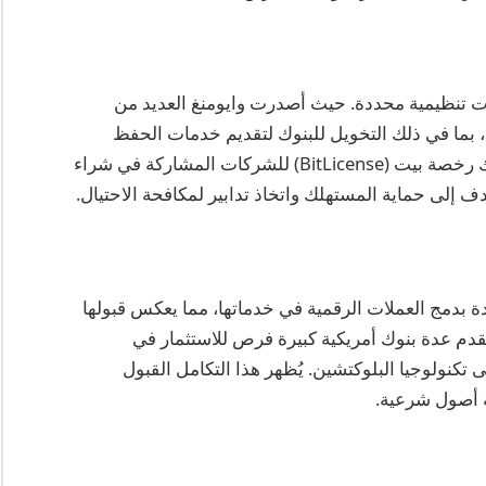
رات تنظيمية محددة. حيث أصدرت وايومنغ العديد من
، بما في ذلك التخويل للبنوك لتقديم خدمات الحفظ
للأصول الرقمية. على الجهة الأخرى، تتطلب نيويورك رخصة بيت (BitLicense) للشركات المشاركة في شراء
دف إلى حماية المستهلك واتخاذ تدابير لمكافحة الاحتيال.
ة بدمج العملات الرقمية في خدماتها، مما يعكس قبولها
وني. على سبيل المثال، اعتباراً من عام 2024، تقدم عدة بنوك أمريكية كبيرة فرص للاستثمار في
 تكنولوجيا البلوكتشين. يُظهر هذا التكامل القبول
ة أصول شرعية.