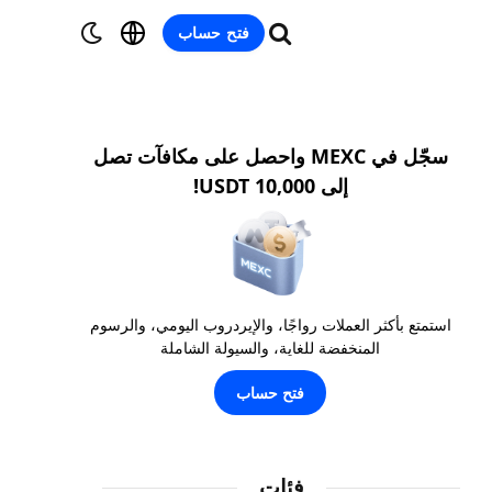
فتح حساب
سجّل في MEXC واحصل على مكافآت تصل
إلى 10,000 USDT!
استمتع بأكثر العملات رواجًا، والإيردروب اليومي، والرسوم
المنخفضة للغاية، والسيولة الشاملة
فتح حساب
فئات