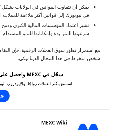
في نيويورك إلى قوانين أكثر ملاءمة للعملات ا
تشير اعتماد المؤسسات المالية الكبرى ودمج ال
شرعيتها المتزايدة وإمكاناتها للنمو المستدام.
مع استمرار تطور سوق العملات الرقمية، فإن البقاء ع
شخص منخرط في هذا المجال الديناميكي.
سجّل في MEXC واحصل على مكافآت تصل إلى 10,000 USDT!
استمتع بأكثر العملات رواجًا، والإيردروب ال
فت
MEXC Wiki