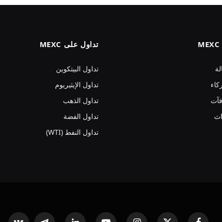
تداول على MEXC
لة
تداول البيتكوين
كاء
تداول الإيثيريوم
فآت
تداول الذهب
اث
تداول الفضة
تداول النفط (WTI)