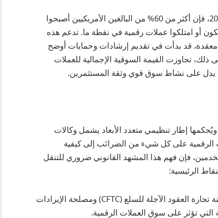
وفقًا لاستطلاع أجرته جمعية البلوكتشين في عام 2025، فإن أكثر من 60% من البالغين الأمريكيين أصبحوا
اية بالعملات الرقمية، وحوالي 20% يمتلكون أو امتلكوا عملات رقمية في نقطة ما. تدعم هذه
ا معقدة، قد بدأت في تقديم إرشادات وحمايات أوضح
ذلك، تجاوزت القيمة السوقية الإجمالية للعملات
 ويُحكمها إطار تنظيمي متعدد الأبعاد يشمل وكالات
ملات الرقمية على كل شيء من الضرائب إلى كيفية
خدمين، فإن فهم هذا المشهد القانوني ضروري للتنقل
قاط الرئيسية:
تعد لجنة الأوراق المالية والبورصات (SEC) ولجنة تجارة العقود الآجلة للسلع (CFTC) ومصلحة الإيرادات