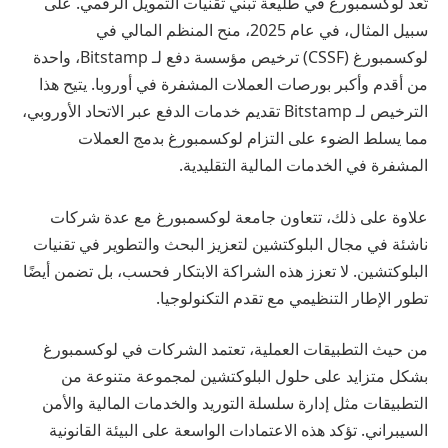
تُعد لوكسمبورغ في طليعة تبني تقنيات التمويل الرقمي. على
سبيل المثال، في عام 2025، منح المنظم المالي في
لوكسمبورغ (CSSF) ترخيص مؤسسة دفع لـ Bitstamp، واحدة
من أقدم وأكبر بورصات العملات المشفرة في أوروبا. يتيح هذا
الترخيص لـ Bitstamp تقديم خدمات الدفع عبر الاتحاد الأوروبي،
مما يسلط الضوء على التزام لوكسمبورغ بدمج العملات
المشفرة في الخدمات المالية التقليدية.
علاوة على ذلك، تتعاون جامعة لوكسمبورغ مع عدة شركات
ناشئة في مجال البلوكتشين لتعزيز البحث والتطوير في تقنيات
البلوكتشين. لا تعزز هذه الشراكة الابتكار فحسب، بل تضمن أيضًا
تطور الإطار التنظيمي مع تقدم التكنولوجيا.
من حيث التطبيقات العملية، تعتمد الشركات في لوكسمبورغ
بشكل متزايد على حلول البلوكتشين لمجموعة متنوعة من
التطبيقات مثل إدارة سلسلة التوريد والخدمات المالية والأمن
السيبراني. تؤكد هذه الاعتمادات الواسعة على البيئة القانونية