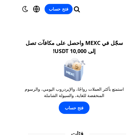
فتح حساب
سجّل في MEXC واحصل على مكافآت تصل
إلى 10,000 USDT!
استمتع بأكثر العملات رواجًا، والإيردروب اليومي، والرسوم
المنخفضة للغاية، والسيولة الشاملة
فتح حساب
فئات