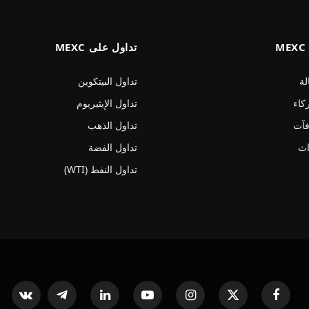
تداول على MEXC
لة
تداول البيتكوين
كاء
تداول الإيثيريوم
فآت
تداول الذهب
اث
تداول الفضة
تداول النفط (WTI)
فيسبوك
X
الانستغرام
يوتيوب
لينكدإن
تيلقرام
ntakte