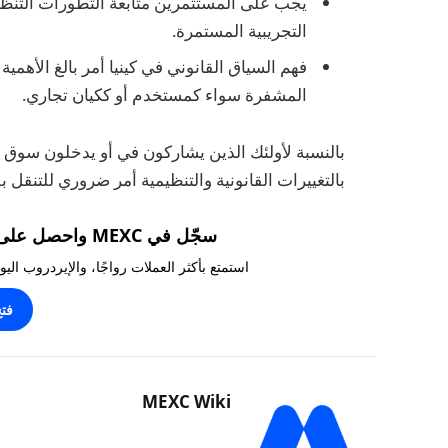
يجب على المستثمرين متابعة التطورات التنظ
التجريبية المستمرة.
فهم السياق القانوني في كينيا أمر بالغ الأه
المشفرة سواء كمستخدم أو ككيان تجاري.
بالنسبة لأولئك الذين يشاركون في أو يدخلون سوق ال
بالتغييرات القانونية والتنظيمية أمر ضروري للتنقل بف
سجّل في MEXC واحصل على مكافآت تصل إلى 10,000 USDT!
استمتع بأكثر العملات رواجًا، والإيردروب ال
فت
MEXC Wiki