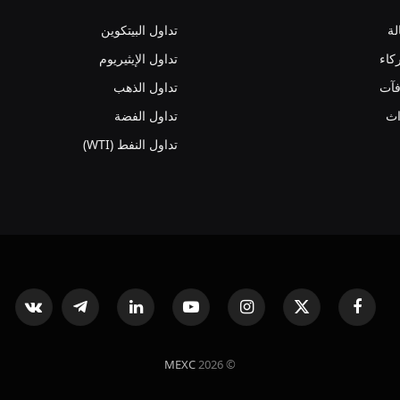
لة
تداول البيتكوين
كاء
تداول الإيثيريوم
فآت
تداول الذهب
اث
تداول الفضة
تداول النفط (WTI)
فيسبوك
X
الانستغرام
يوتيوب
لينكدإن
تيلقرام
ntakte
(Twitter)
MEXC
© 2026