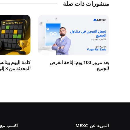
منشورات ذات صلة
بعد مرور 100 يوم: إتاحة الفرص
كلمة اليوم بينان
للجميع
المحدثة من 3 إلى 8 حروف 2026
المزيد عن MEXC
اكسب مع MEXC