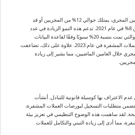
وفقًا لاستطلاع عام 2025 الذي أجراه اتحاد البلوكتشين المجري، يمتلك حوالي 12% من المجريين أو قد
امتلكوا عملات مشفرة، مما يعكس زيادة مطردة من 8% في عام 2021. تدعم هذه النمو الزيادة في عدد
الشركات الناشئة في التكنولوجيا المالية في المجر، والتي نمت بنسبة 20% سنويًا وفقًا لقاعدة البيانات
الاقتصادية المركزية منذ توضيح اللوائح المتعلقة بالعملات المشفرة في عام 2023. علاوة على ذلك، تضاعفت
ري خلال العامين الماضيين، مما يشير إلى زيادة
مجريين.
دم الاعتراف بها كوسيلة قانونية للتبادل. أنشأت
ا يتضمن متطلبات التسجيل لبورصات العملات المشفرة،
حة. لقد ساهمت هذه الوضوح التنظيمي في تعزيز بيئة
فرة، مما أدى إلى زيادة التبني والتكامل للعملات