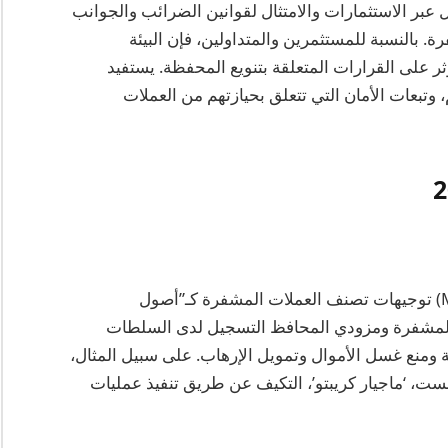
 عبر الاستثمارات والامتثال لقوانين الضرائب والجوانب
رة. بالنسبة للمستثمرين والمتداولين، فإن البيئة
 على القرارات المتعلقة بتنويع المحفظة. يستفيد
تبعات الأمان التي تتعلق بحيازتهم من العملات
في عام 2023، أصدرت البنك الوطني المجري (MNB) توجيهات تصنف العملات المشفرة كـ”أصول
المشفرة ومزودي المحافظ التسجيل لدى السلطات
ة ومنع غسل الأموال وتمويل الإرهاب. على سبيل المثال،
ت، ‘ماجيار كريبتو’، التكيف عن طريق تنفيذ عمليات