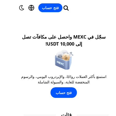
فتح حساب
سجّل في MEXC واحصل على مكافآت تصل
إلى 10,000 USDT!
استمتع بأكثر العملات رواجًا، والإيردروب اليومي، والرسوم
المنخفضة للغاية، والسيولة الشاملة
فتح حساب
فئات