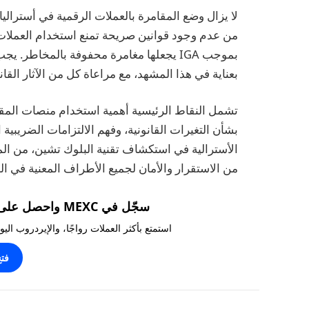
من عدم وجود قوانين صريحة تمنع استخدام العملات 
بموجب IGA يجعلها مغامرة محفوفة بالمخاطر
بعناية في هذا المشهد، مع مراعاة كل من الآثار القانو
تشمل النقاط الرئيسية أهمية استخدام منصات المقام
بشأن التغيرات القانونية، وفهم الالتزامات الضريبية
الأسترالية في استكشاف تقنية البلوك تشين، من الم
من الاستقرار والأمان لجميع الأطراف المعنية في الم
سجّل في MEXC واحصل على مكافآت تصل إلى 10,000 USDT!
استمتع بأكثر العملات رواجًا، والإيردروب ال
فت