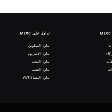
تداول على MEXC
لة
تداول البيتكوين
كاء
تداول الإيثيريوم
فآت
تداول الذهب
اث
تداول الفضة
تداول النفط (WTI)