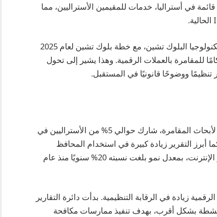
من أنها ليست قائمة في أستراليا، خدمات للمقيمين الأستراليين، مما
علاوة على ذلك، أبدت الحكومة الأسترالية اهتمامًا بتكنولوجيا البلوك تشين، مع خطة بلوك تشين لعام 2025
ًا للمقامرة بالعملات الرقمية. وهذا يشير إلى تحول
نظيمًا ووضوحًا قانونيًا في المستقبل.
وفقًا لتقرير عام 2025 الصادر عن المعهد الأسترالي لأبحاث المقامرة، شارك حوالي 5% من الأستراليين في
ما أبرز التقرير زيادة كبيرة في استخدام المحافظ
الرقمية والعملات الرقمية في منصات المقامرة عبر الإنترنت، بمعدل نمو بلغت نسبته 20% سنويًا منذ عام
رقمية زيادة في الرقابة التنظيمية. بدأت دائرة التقارير
AU) في مراقبة هذه الأنشطة بشكل أقرب، بهدف تنفيذ ممارسات مكافحة