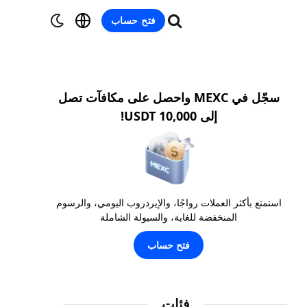
فتح حساب
سجّل في MEXC واحصل على مكافآت تصل
إلى 10,000 USDT!
استمتع بأكثر العملات رواجًا، والإيردروب اليومي، والرسوم
المنخفضة للغاية، والسيولة الشاملة
فتح حساب
فئات