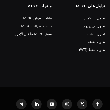
تداول على MEXC
منتجات MEXC
تداول البيتكوين
بيانات أسواق MEXC
تداول الإيثيريوم
حاسبة ضرائب MEXC
تداول الذهب
سوق MEXC ما قبل الإدراج
تداول الفضة
تداول النفط (WTI)
فيسبوك
X
الانستغرام
يوتيوب
لينكدإن
تيلقرام