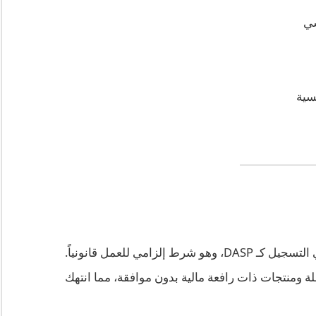
سية
B عقوداً آجلة ومنتجات ذات رافعة مالية بدون موافقة، مما انتهك