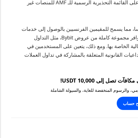
: أصبحت Bybit الآن على القائمة التحذيرية الرسمية للـ AMF للمنصات غير
 أصبحت Bybit متاحة في فرنسا، مما يسمح للمقيمين الفرنسيين بالوصول إلى خدمات
تداول العملات المشفرة الخاصة بها. تشمل هذه التوافر مجموعة كاملة من عروض Bybit، مثل التداول
ية الخاصة بها. ومع ذلك، يتعين على المستخدمين في
داعيات القانونية المتعلقة بالمشاركة في تداول العملات
يومي، والرسوم المنخفضة للغاية، والسيولة الشاملة
ح حساب