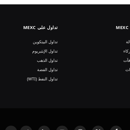
تداول على MEXC
لة
تداول البيتكوين
كاء
تداول الإيثيريوم
فآت
تداول الذهب
اث
تداول الفضة
تداول النفط (WTI)