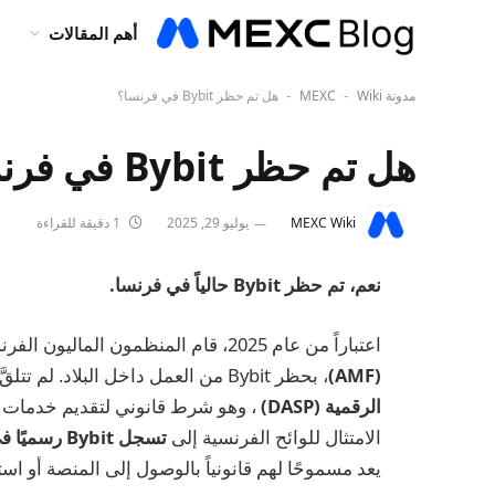
أهم المقالات
مدونة MEXC
Wiki
هل تم حظر Bybit في فرنسا؟
-
-
هل تم حظر Bybit في فرنسا؟
MEXC Wiki
يوليو 29, 2025
1 دقيقة للقراءة
نعم، تم حظر Bybit حالياً في فرنسا.
اعتباراً من عام 2025، قام المنظمون الماليون الفرنسيون، وخاصة الـ
(AMF)
، بحظر Bybit من العمل داخل البلاد. لم تتلقَّ البورصة التسجيل الضروري،
الرقمية (DASP)
، وهو شرط قانوني لتقديم خدمات ت
الامتثال للوائح الفرنسية إلى
تسجل Bybit رسميًا في القائمة السوداء
يعد مسموحًا لهم قانونياً بالوصول إلى المنصة أو است