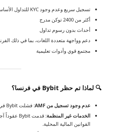
تسجيل سريع وعدم وجود KYC للتداول الأساسي
أكثر من 2400 توكن مدرج
أحداث بدون رسوم تداول
دعم وواجهة متعددة اللغات، بما في ذلك الفرن
مجتمع قوي وأدوات تعليمية
🔍 لماذا تم حظر Bybit في فرنسا؟
عدم وجود تسجيل من AMF
: فشلت Bybit في التسجيل كـ DASP، وهو شرط إلزامي للعمل قانونياً.
الخدمات غير المنظمة
: قدمت ybit
القوانين المالية المحلية.