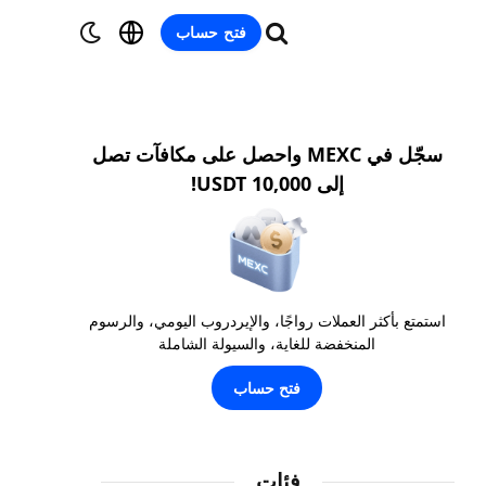
فتح حساب
سجّل في MEXC واحصل على مكافآت تصل
إلى 10,000 USDT!
استمتع بأكثر العملات رواجًا، والإيردروب اليومي، والرسوم
المنخفضة للغاية، والسيولة الشاملة
فتح حساب
فئات