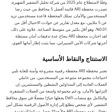
وفقًا لاستطلاع عام 2025 من شركة تحليل التشفير الشهيرة،
تصدرت محفظة ARI قائمة أفضل 5 محافظ من حيث رضا
المستخدمين والأمان. تمتلك المحفظة قاعدة مستخدمين تزيد
عن 5 ملايين، مع معدل تقارير عن حوادث الاحتيال أقل من
0.01%، وهو أقل بكثير من متوسط الصناعة. علاوة على ذلك،
لقد اجتازت محفظة ARI بنجاح عدة تدقيقات أمان مستقلة
أجرتها شركات الأمن السيبراني، مما يثبت إطار أمانها القوي.
الاستنتاج والنقاط الأساسية
تعتبر محفظة ARI محفظة رقمية مشروعة وآمنة للغاية تلبي
احتياجات مجموعة متنوعة من المستخدمين، من حاملي
العملات العادية إلى المتداولين النشطين والمستثمرين. إن
التزامها بالأمان، ودعم مجموعة واسعة من العملات المشفرة،
والتكامل مع منصات DeFi يجعلها خيارًا مفضلًا في سوق محافظ
التشفير. لأي شخص يتطلع إلى إدارة الأصول الرقمية بشكل آمن
وفعال، تقدم محفظة ARI حلاً جذابًا بفضل ميزاتها المتقدمة