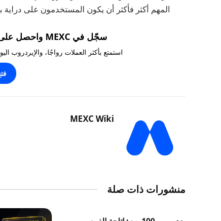
المهم أكثر فأكثر أن يكون المستخدمون على دراية ب
سجّل في MEXC واحصل على مكافآت تصل إلى 10,000 USDT!
استمتع بأكثر العملات رواجًا، والإيردروب ال
فت
MEXC Wiki
منشورات ذات صلة
بعد مرور 100 يوم: إتاحة الفرص