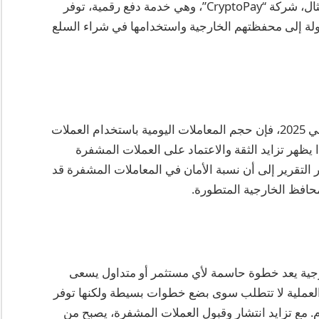
هذه الأصول في مثل هذه المعاملات. على سبيل المثال، شركة “CryptoPay”، وهي خدمة دفع رقمية، توفر
لة إلى محفظتهم الخارجية واستخدامها في شراء السلع
وفقاً لتقرير صادر عن “Crypto Market Analysis” في 2025، فإن حجم المعاملات اليومية باستخدام العملات
 قد زاد بنسبة 40% مقارنة بالعام 2023. هذا يظهر تزايد الثقة والاعتماد على العملات المشفرة
ار التقرير إلى أن نسبة الأمان في المعاملات المشفرة قد
افظ الخارجية المتطورة.
جية يعد خطوة حاسمة لأي مستثمر أو متداول يسعى
العملية لا تتطلب سوى بضع خطوات بسيطة ولكنها توفر
. مع تزايد انتشار وقبول العملات المشفرة، يصبح من