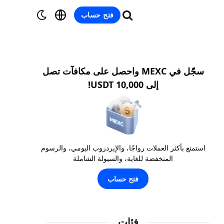
فتح حساب
سجّل في MEXC واحصل على مكافآت تصل
إلى 10,000 USDT!
استمتع بأكثر العملات رواجًا، والإيردروب اليومي، والرسوم
المنخفضة للغاية، والسيولة الشاملة
فتح حساب
فئات