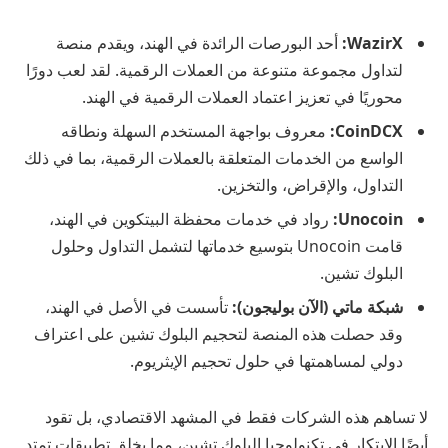
WazirX:
أحد البورصات الرائدة في الهند، ويقدم منصة
لتداول مجموعة متنوعة من العملات الرقمية. لقد لعب دورًا
محوريًا في تعزيز اعتماد العملات الرقمية في الهند.
CoinDCX:
معروف بواجهة المستخدم السهلة ونطاقه
الواسع من الخدمات المتعلقة بالعملات الرقمية، بما في ذلك
التداول، والإقراض، والتخزين.
Unocoin:
رواد في خدمات محفظة البيتكوين في الهند،
قامت Unocoin بتوسيع خدماتها لتشمل التداول وحلول
البلوك تشين.
شبكة ماتي (الآن بوليجون):
تأسست في الأصل في الهند،
وقد حصلت هذه المنصة لتحجيم البلوك تشين على اعتراف
دولي لمساهمتها في حلول تحجيم الإيثريوم.
لا تساهم هذه الشركات فقط في المشهد الاقتصادي، بل تقود
أيضًا الابتكار في تكنولوجيا البلوك تشين، مما يخلق تطبيقات تمتد