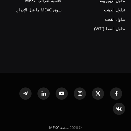
تداول الإيثيريوم
حاسبة ضرائب MEXC
تداول الذهب
سوق MEXC ما قبل الإدراج
تداول الفضة
تداول النفط (WTI)
فيسبوك
X
الانستغرام
يوتيوب
لينكدإن
تيلقرام
(Twitter)
VKontakte
© 2026
منصة MEXC