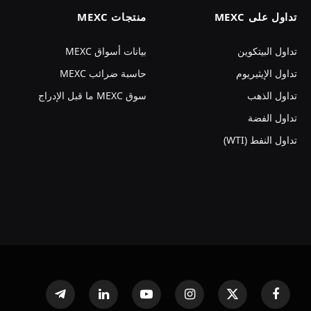
تداول على MEXC
منتجات MEXC
تداول البيتكوين
بيانات أسواق MEXC
تداول الإيثيريوم
حاسبة ضرائب MEXC
تداول الذهب
سوق MEXC ما قبل الإدراج
تداول الفضة
تداول النفط (WTI)
فيسبوك
X
الانستغرام
يوتيوب
لينكدإن
تيلقرام