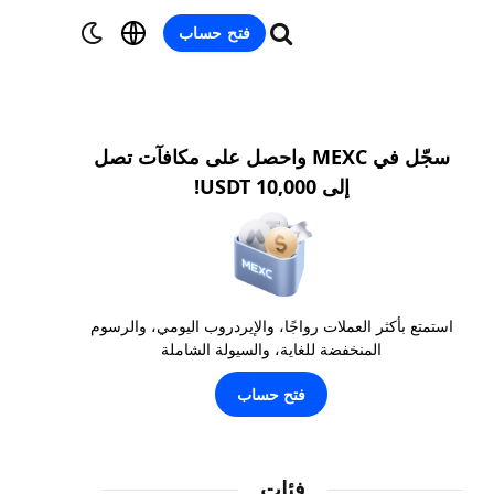
فتح حساب
سجّل في MEXC واحصل على مكافآت تصل
إلى 10,000 USDT!
استمتع بأكثر العملات رواجًا، والإيردروب اليومي، والرسوم
المنخفضة للغاية، والسيولة الشاملة
فتح حساب
فئات