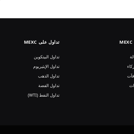
تداول على MEXC
لة
تداول البيتكوين
كاء
تداول الإيثيريوم
فآت
تداول الذهب
اث
تداول الفضة
تداول النفط (WTI)