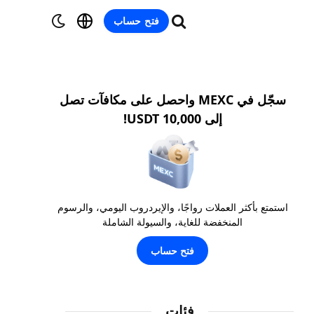
فتح حساب
سجّل في MEXC واحصل على مكافآت تصل
إلى 10,000 USDT!
استمتع بأكثر العملات رواجًا، والإيردروب اليومي، والرسوم
المنخفضة للغاية، والسيولة الشاملة
فتح حساب
فئات