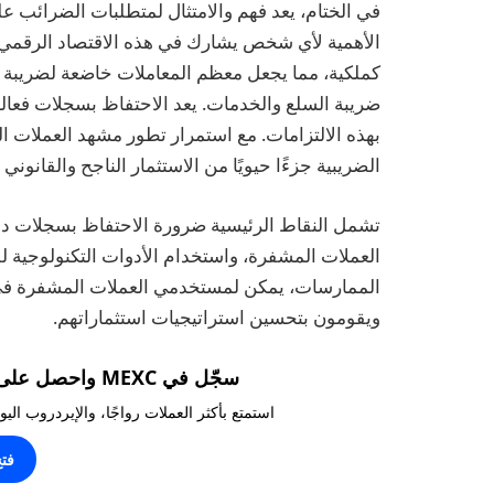
في الختام، يعد فهم والامتثال لمتطلبات الضرائب عل
الأهمية لأي شخص يشارك في هذه الاقتصاد الرقمي. 
كملكية، مما يجعل معظم المعاملات خاضعة لضريبة ا
ضريبة السلع والخدمات. يعد الاحتفاظ بسجلات فعالة و
الضريبية جزءًا حيويًا من الاستثمار الناجح والقانوني
تشمل النقاط الرئيسية ضرورة الاحتفاظ بسجلات دقيق
العملات المشفرة، واستخدام الأدوات التكنولوجية لل
الممارسات، يمكن لمستخدمي العملات المشفرة في أست
ويقومون بتحسين استراتيجيات استثماراتهم.
سجّل في MEXC واحصل على مكافآت تصل إلى 10,000 USDT!
استمتع بأكثر العملات رواجًا، والإيردروب ال
فت