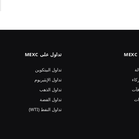
تداول على MEXC
لة
تداول البيتكوين
كاء
تداول الإيثيريوم
فآت
تداول الذهب
اث
تداول الفضة
تداول النفط (WTI)