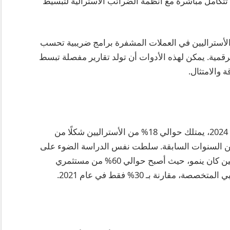
ضريبي أكثر تعقيدًا بحلول عام 2025، حيث تتكامل مباشرة مع أنظمة الضرائب الأسترالية لتبسيط
الأستراليين في العملات المشفرة برامج ضريبية تحسب
رقمية. يمكن لهذه الأدوات أن تولد تقارير مفصلة تبسط
 والامتثال.
وفقًا لدراسة أجرتها شركة تقنية مالية رائدة في عام 2024، يمتلك حوالي 18% من الأستراليين شكلًا من
عن السنوات السابقة. سلطت نفس الدراسة الضوء على
أن الوعي بالالتزامات الضريبية بين هؤلاء المستخدمين كان ينمو، حيث أصبح حوالي 60% من مستثمري
ارنة بـ 30% فقط في عام 2021.