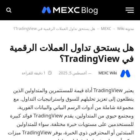
مدونة MEXC
Wiki
هل يستحق تداول العملات الرقمية في TradingView؟
-
-
هل يستحق تداول العملات الرقمية
في TradingView؟
MEXC Wiki
أغسطس 5, 2025
1 دقيقة للقراءة
يعتبر TradingView أداة قيمة للمستثمرين والمتداولين الذين
يتطلعون إلى تعزيز تحليلهم للسوق واستراتيجيات التداول. مع
مجموعة شاملة من أدوات الرسم البياني والبيانات الفورية،
ومجتمع حيوي من المتداولين، يقدم TradingView فوائد كبيرة
للمستخدمين على مستويات خبرة مختلفة. سواء للمتداولين
المبتدئين أو المحترفين ذوي الخبرة، يوفر TradingView ميزات