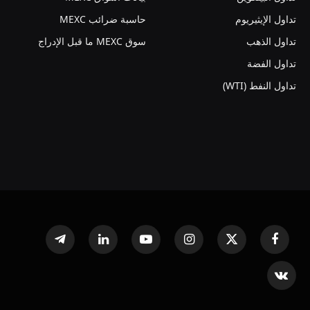
تداول الإيثيريوم
حاسبة ضرائب MEXC
تداول الذهب
سوق MEXC ما قبل الإدراج
تداول الفضة
تداول النفط (WTI)
فيسبوك
X
الانستغرام
يوتيوب
لينكدإن
تيلقرام
(Twitter)
VKontakte