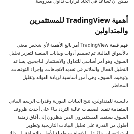
يمكن أن تساعد في اتخاذ قرارات تداول مدروسة.
أهمية TradingView للمستثمرين
والمتداولين
فهم قيمة TradingView أمر بالغ الأهمية لأي شخص معني
بالأسواق المالية. تم تصميم أدوات وبيانات المنصة لتعزيز تحليل
السوق، وهو أمر أساسي للتداول والاستثمار الناجحين. يساعد
التحليل الفعال والملائم في تحديد الاتجاهات، وإجراء التوقعات،
وتوقيت السوق، وهي أمور أساسية لزيادة العوائد وتقليل
المخاطر.
بالنسبة للمتداولين، تتيح البيانات الفورية وقدرات الرسم البياني
المتقدمة تنفيذ الصفقات عالية التردد بناءً على أحدث ظروف
السوق. يستفيد المستثمرون الذين ينظرون إلى آفاق زمنية
أطول من القدرة على تحليل البيانات التاريخية وتطوير
استراتيجيات بناءً على الاتجاهات طويلة الأجل. بالإضافة إلى ذلك،