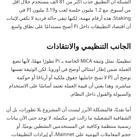
الشبكة أن التطبيق جذب أكثر من 81 ألف مستخدم خلال أقل
من أسبوع، مع 1.2 مليون جلسة لعب و3.19 مليون PI في
Staking. هذه أرقام مهمة، لكنها تبقى حالة فردية لا تكفي لإثبات
أن اقتصاد التطبيقات داخل Pi أصبح مستدامًا على نطاق واسع.
الجانب التنظيمي والانتقادات
تنظيميًا، تمثل وثيقة MiCA الخاصة بـ Pi تطورًا مهمًا، لأنها تضع
العملة ضمن إطار امتثالي أوضح في أوروبا. لكن الوثيقة نفسها
توضح أن PI لا تمنح حامليها حقوق ملكية أو أرباحًا أو حوكمة
مباشرة. وهذا يعني أن قيمة العملة تعتمد أساسًا على الاستخدام
والسيولة والقبول داخل النظام.
أما نقديًا، فالمشكلة الأبرز ليست أن المشروع بلا تطورات، بل أن
الشفافية التشغيلية ما زالت غير مكتملة. لا توجد حتى الآن بيانات
رسمية منتظمة وكافية عن المستخدمين النشطين يوميًا، أو
حجم المعاملات اليومية على Mainnet، أو إيرادات التطبيقات،