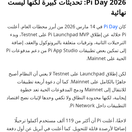
Pi Day 2026: تحديثات كبيرة لكنها ليست
نهائية
كان
Pi Day
في 14 مارس 2026 من أبرز محطات العام. أعلنت
Pi خلاله عن إطلاق Pi Launchpad MVP على Testnet، وبدء
الترحيلات الثانية، وترقيات متعلقة بالبروتوكول والعقد، إضافة
إلى تمكين بعض تطبيقات Pi App Studio من دعم مدفوعات Pi
الحية على Mainnet.
لكن إطلاق Launchpad على Testnet لا يعني أن النظام أصبح
جاهزًا بالكامل على Mainnet. كما أن دعوة أربعة تطبيقات
للانتقال إلى Mainnet ودمج المدفوعات الحية تعد خطوة
إيجابية، لكنها محدودة النطاق ولا تكفي وحدها لإثبات نضج اقتصاد
التطبيقات داخل Pi Network.
لاحقًا، أعلنت Pi أن أكثر من 119 ألف مستخدم أكملوا ترحيلًا
إضافيًا لأرصدة قابلة للتحويل. كما أعلنت في أبريل عن أول دفعة