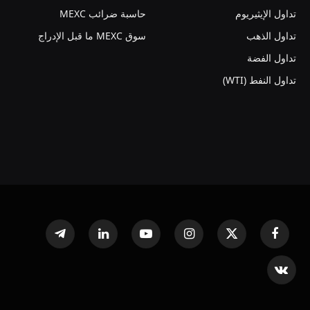
تداول الإيثيريوم
حاسبة ضرائب MEXC
تداول الذهب
سوق MEXC ما قبل الإدراج
تداول الفضة
تداول النفط (WTI)
فيسبوك
X
الانستغرام
يوتيوب
لينكدإن
تيلقرام
(Twitter)
VKontakte