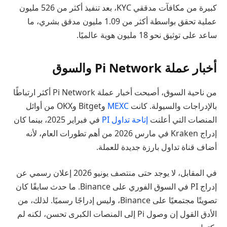
كبيرة من مكافآت مدققي KYC، بعد تنفيذ أكثر من 526 مليون
عملية تحقق بواسطة أكثر من 1.09 مليون مدقق بشري، ما
ساعد على توثيق نحو 18 مليون هوية عالميًا.
أخبار عملة Pi Network والسوق
من ناحية السوق، أصبحت أخبار عملة Pi Network أكثر ارتباطًا
بالإدراجات والسيولة. كانت
MEXC
وBitget وOKX من أوائل
المنصات التي أعلنت
إتاحة تداول PI
في فبراير 2025، بينما كان
إدراج Kraken في مارس 2026 من أهم تطورات العام، لأنه
أضاف قناة تداول بارزة جديدة للعملة.
في المقابل، لا يوجد حتى منتصف يونيو 2026 إعلان رسمي عن
إدراج PI في السوق الفوري على Binance. ما حدث سابقًا كان
تصويتًا مجتمعيًا على Binance، وليس إدراجًا رسميًا. لذلك، من
الأدق القول إن وصول Pi إلى المنصات الكبرى تحسن، لكنه لم